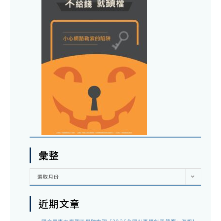
彙整
彙
選取月份
整
近期文章