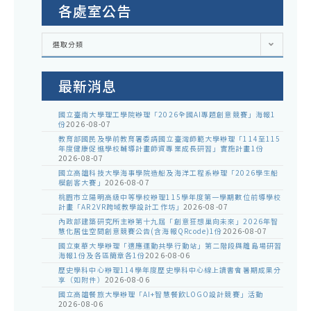
各處室公告
各
選取分類
處
室
公
告
最新消息
國立臺南大學理工學院辦理「2026全國AI專題創意競賽」海報1
份
2026-08-07
教育部國民及學前教育署委請國立臺灣師範大學辦理「114至115
年度健康促進學校輔導計畫師資專業成長研習」實施計畫1份
2026-08-07
國立高雄科技大學海事學院造船及海洋工程系辦理「2026學生船
模創客大賽」
2026-08-07
桃園市立陽明高級中等學校辦理115學年度第一學期數位前導學校
計畫「AR2VR跨域教學設計工作坊」
2026-08-07
內政部建築研究所主辦第十九屆「創意狂想巢向未來」2026年智
慧化居住空間創意競賽公告(含海報QRcode)1份
2026-08-07
國立東華大學辦理「適應運動共學行動站」第二階段與離島場研習
海報1份及各區簡章各1份
2026-08-06
歷史學科中心辦理114學年度歷史學科中心線上讀書會暑期成果分
享（如附件）
2026-08-06
國立高雄餐旅大學辦理「AI+智慧餐飲LOGO設計競賽」活動
2026-08-06