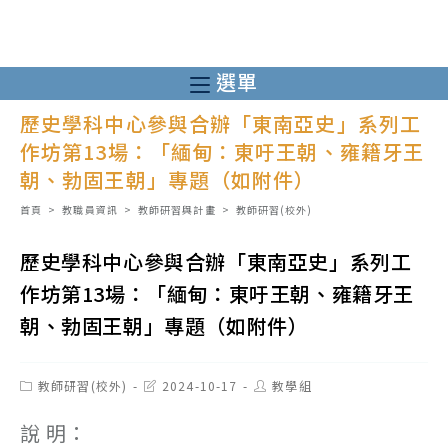
跳
轉
至
選單
主
歷史學科中心參與合辦「東南亞史」系列工
要
作坊第13場：「緬甸：東吁王朝、雍籍牙王
內
朝、勃固王朝」專題（如附件）
容
首頁
>
教職員資訊
>
教師研習與計畫
>
教師研習(校外)
歷史學科中心參與合辦「東南亞史」系列工
作坊第13場：「緬甸：東吁王朝、雍籍牙王
朝、勃固王朝」專題（如附件）
Post
Post
Post
教師研習(校外)
2024-10-17
教學組
category:
last
author:
modified:
說 明：