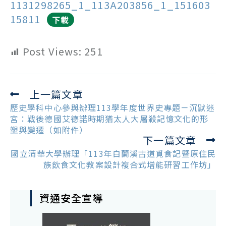
1131298265_1_113A203856_1_151603
15811
下載
Post Views:
251
上一篇文章
Read
more
歷史學科中心參與辦理113學年度世界史專題－沉默迷
articles
宮：戰後德國艾德諾時期猶太人大屠殺記憶文化的形
塑與變遷（如附件）
下一篇文章
國立清華大學辦理「113年白蘭溪古道覓食記暨原住民
族飲食文化教案設計複合式增能研習工作坊」
資通安全宣導