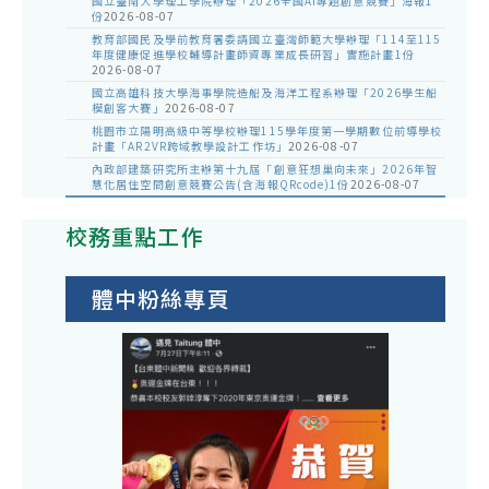
國立臺南大學理工學院辦理「2026全國AI專題創意競賽」海報1
份
2026-08-07
教育部國民及學前教育署委請國立臺灣師範大學辦理「114至115
年度健康促進學校輔導計畫師資專業成長研習」實施計畫1份
2026-08-07
國立高雄科技大學海事學院造船及海洋工程系辦理「2026學生船
模創客大賽」
2026-08-07
桃園市立陽明高級中等學校辦理115學年度第一學期數位前導學校
計畫「AR2VR跨域教學設計工作坊」
2026-08-07
內政部建築研究所主辦第十九屆「創意狂想巢向未來」2026年智
慧化居住空間創意競賽公告(含海報QRcode)1份
2026-08-07
校務重點工作
體中粉絲專頁