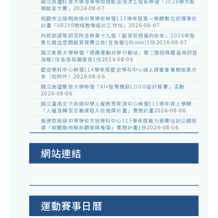
國立高雄科技大學海事學院造船及海洋工程系辦理「2026學生船
模創客大賽」
2026-08-07
桃園市立陽明高級中等學校辦理115學年度第一學期數位前導學校
計畫「AR2VR跨域教學設計工作坊」
2026-08-07
內政部建築研究所主辦第十九屆「創意狂想巢向未來」2026年智
慧化居住空間創意競賽公告(含海報QRcode)1份
2026-08-07
國立東華大學辦理「適應運動共學行動站」第二階段與離島場研習
海報1份及各區簡章各1份
2026-08-06
歷史學科中心辦理114學年度歷史學科中心線上讀書會暑期成果分
享（如附件）
2026-08-06
國立高雄餐旅大學辦理「AI+智慧餐飲LOGO設計競賽」活動
2026-08-06
國立臺南女子高級中學人權教育資源中心辦理115學年度上學期
「人權及轉型正義課程入校推廣計畫」實施計畫
2026-08-06
普通型高級中等學校生物學科中心115學年度能力競賽培訓公開授
課「軟體動物解剖觀察與推理」實施計畫1份
2026-08-06
網站連結
運動賽事日曆