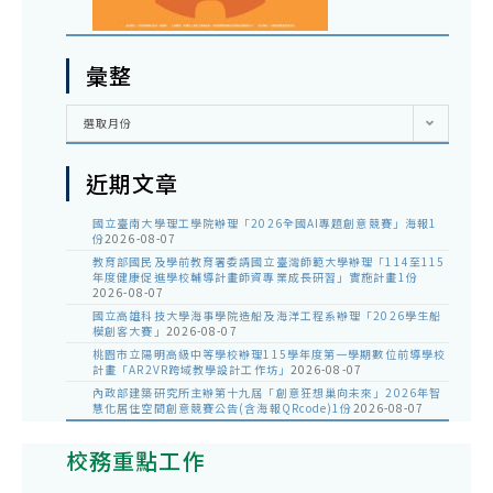
彙整
彙
選取月份
整
近期文章
國立臺南大學理工學院辦理「2026全國AI專題創意競賽」海報1
份
2026-08-07
教育部國民及學前教育署委請國立臺灣師範大學辦理「114至115
年度健康促進學校輔導計畫師資專業成長研習」實施計畫1份
2026-08-07
國立高雄科技大學海事學院造船及海洋工程系辦理「2026學生船
模創客大賽」
2026-08-07
桃園市立陽明高級中等學校辦理115學年度第一學期數位前導學校
計畫「AR2VR跨域教學設計工作坊」
2026-08-07
內政部建築研究所主辦第十九屆「創意狂想巢向未來」2026年智
慧化居住空間創意競賽公告(含海報QRcode)1份
2026-08-07
校務重點工作