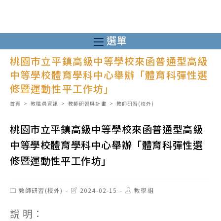
跳
轉
至
選單
主
桃園市立平鎮高級中等學校來函普通型高級
要
中等學校體育學科中心舉辦「體育科彈性選
內
修暨運動性平工作坊」
容
首頁
>
教職員資訊
>
教師研習與計畫
>
教師研習(校外)
桃園市立平鎮高級中等學校來函普通型高級
中等學校體育學科中心舉辦「體育科彈性選
修暨運動性平工作坊」
Post
Post
Post
教師研習(校外)
2024-02-15
教學組
category:
last
author:
modified:
說 明：