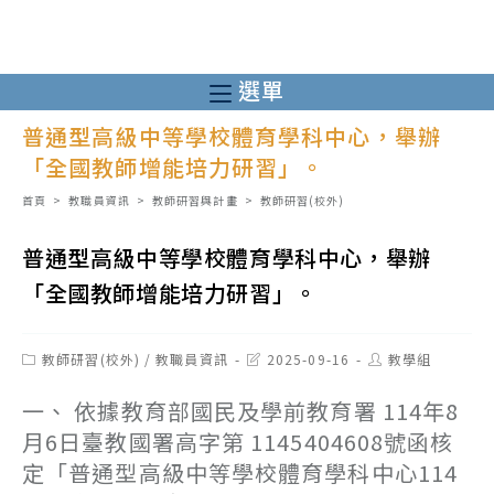
跳
轉
至
選單
主
普通型高級中等學校體育學科中心，舉辦
要
「全國教師增能培力研習」。
內
容
首頁
>
教職員資訊
>
教師研習與計畫
>
教師研習(校外)
普通型高級中等學校體育學科中心，舉辦
「全國教師增能培力研習」。
Post
Post
Post
教師研習(校外)
/
教職員資訊
2025-09-16
教學組
category:
last
author:
modified:
一、 依據教育部國民及學前教育署 114年8
月6日臺教國署高字第 1145404608號函核
定「普通型高級中等學校體育學科中心114