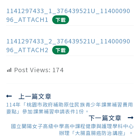
1141297433_1_376439521U_11400090
96_ATTACH1
下載
1141297433_2_376439521U_11400090
96_ATTACH2
下載
Post Views:
174
上一篇文章
Read
more
114年「桃園市政府補助原住民族青少年課業補習費用
articles
要點」參加課業補習申請表件1份。
下一篇文章
國立蘭陽女子高級中學高中課程健康與護理學科中心
辦理「大腸直腸癌防治講座」。