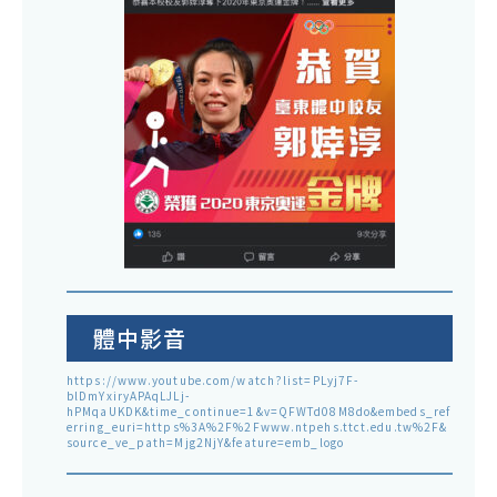
體中影音
https://www.youtube.com/watch?list=PLyj7F-
blDmYxiryAPAqLJLj-
hPMqaUKDK&time_continue=1&v=QFWTd08M8do&embeds_ref
erring_euri=https%3A%2F%2Fwww.ntpehs.ttct.edu.tw%2F&
source_ve_path=Mjg2NjY&feature=emb_logo