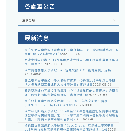
各處室公告
各
選取分類
處
室
公
告
最新消息
國立東華大學辦理「適應運動共學行動站」第二階段與離島場研習
海報1份及各區簡章各1份
2026-08-06
歷史學科中心辦理114學年度歷史學科中心線上讀書會暑期成果分
享（如附件）
2026-08-06
國立高雄餐旅大學辦理「AI+智慧餐飲LOGO設計競賽」活動
2026-08-06
國立臺南女子高級中學人權教育資源中心辦理115學年度上學期
「人權及轉型正義課程入校推廣計畫」實施計畫
2026-08-06
普通型高級中等學校生物學科中心115學年度能力競賽培訓公開授
課「軟體動物解剖觀察與推理」實施計畫1份
2026-08-06
國立中山大學外國語文教學中心「2026年語文能力研習班
(2026/09 ~ 2026/12)」招生資訊
2026-08-06
國立彰化師範大學辦理「115年至116年普通暨技術型高中物理適
性教學教材開發計畫」之「115學年度全國高三暑假學測物理複習
計畫」，請高三學生踴躍報名參與。
2026-08-06
檢送國立臺灣師範大學辦理「Cool English 英語線上學習平臺
115年普技高教案簡報得獎作品實體分享會實施辦法」1份
2026-