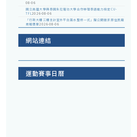
08-06
國立高雄大學與泰國朱拉隆功大學合作辦理泰語能力檢定CU-
TFL
2026-08-06
「行政大樓三樓主計室外平台漏水整修一式」擬公開徵求原住民廠
商報價單
2026-08-06
網站連結
運動賽事日曆