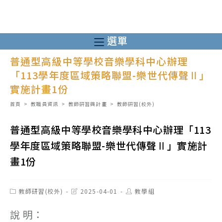
跳
轉
至
選單
主
普通型高級中等學校音樂學科中心辦理
要
「113學年度區域策略聯盟-樂世代傳聲Ⅱ」
內
實施計畫1份
容
首頁
>
教職員資訊
>
教師研習與計畫
>
教師研習(校外)
普通型高級中等學校音樂學科中心辦理「113
學年度區域策略聯盟-樂世代傳聲Ⅱ」實施計
畫1份
Post
Post
Post
教師研習(校外)
2025-04-01
教學組
category:
last
author:
modified:
說 明：