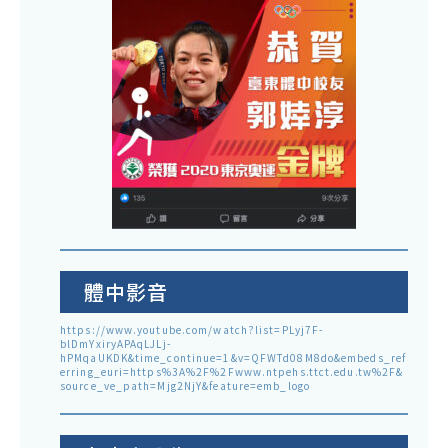
體中影音
https://www.youtube.com/watch?list=PLyj7F-
blDmYxiryAPAqLJLj-
hPMqaUKDK&time_continue=1&v=QFWTd08M8do&embeds_ref
erring_euri=https%3A%2F%2Fwww.ntpehs.ttct.edu.tw%2F&
source_ve_path=Mjg2NjY&feature=emb_logo