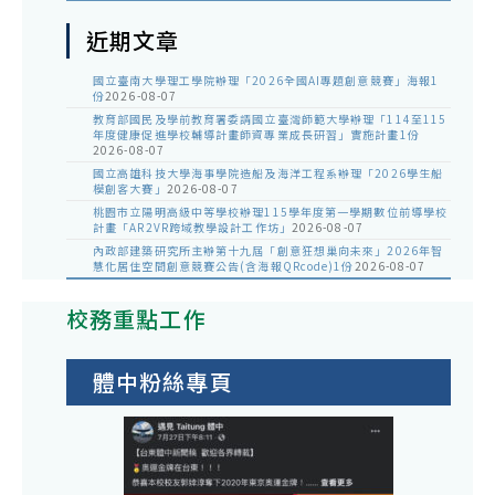
近期文章
國立臺南大學理工學院辦理「2026全國AI專題創意競賽」海報1
份
2026-08-07
教育部國民及學前教育署委請國立臺灣師範大學辦理「114至115
年度健康促進學校輔導計畫師資專業成長研習」實施計畫1份
2026-08-07
國立高雄科技大學海事學院造船及海洋工程系辦理「2026學生船
模創客大賽」
2026-08-07
桃園市立陽明高級中等學校辦理115學年度第一學期數位前導學校
計畫「AR2VR跨域教學設計工作坊」
2026-08-07
內政部建築研究所主辦第十九屆「創意狂想巢向未來」2026年智
慧化居住空間創意競賽公告(含海報QRcode)1份
2026-08-07
校務重點工作
體中粉絲專頁