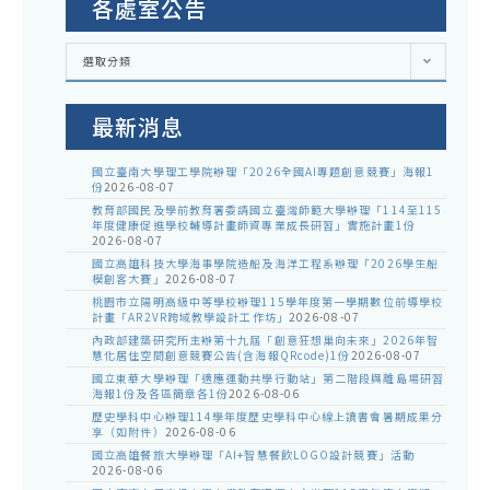
各處室公告
各
選取分類
處
室
公
告
最新消息
國立臺南大學理工學院辦理「2026全國AI專題創意競賽」海報1
份
2026-08-07
教育部國民及學前教育署委請國立臺灣師範大學辦理「114至115
年度健康促進學校輔導計畫師資專業成長研習」實施計畫1份
2026-08-07
國立高雄科技大學海事學院造船及海洋工程系辦理「2026學生船
模創客大賽」
2026-08-07
桃園市立陽明高級中等學校辦理115學年度第一學期數位前導學校
計畫「AR2VR跨域教學設計工作坊」
2026-08-07
內政部建築研究所主辦第十九屆「創意狂想巢向未來」2026年智
慧化居住空間創意競賽公告(含海報QRcode)1份
2026-08-07
國立東華大學辦理「適應運動共學行動站」第二階段與離島場研習
海報1份及各區簡章各1份
2026-08-06
歷史學科中心辦理114學年度歷史學科中心線上讀書會暑期成果分
享（如附件）
2026-08-06
國立高雄餐旅大學辦理「AI+智慧餐飲LOGO設計競賽」活動
2026-08-06