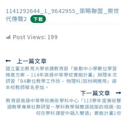
1141292644_1_9642955_策略聯盟_樂世
代傳聲2
下載
Post Views:
199
上一篇文章
Read
more
國立臺北教育大學依據教育部「推動中小學數位學習
articles
精進方案 – 114年高級中等學校實施計畫」辦理本次
研習「B4數位教學工作坊 – 物理科/因材網應用」請
本校教師報名參加。
下一篇文章
教育部高級中等學校美術學科中心「113學年度美術雙
語教學專業社群研習－學科教學與雙語政策的相遇~如
何在學科課堂中融入雙語」實施計畫1份