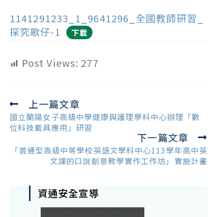
1141291233_1_9641296_全國教師研習_
探究歌仔-1
下載
Post Views:
277
上一篇文章
Read
more
國立蘭陽女子高級中學健康與護理學科中心辦理「數
articles
位科技載具應用」研習
下一篇文章
「普通型高級中等學校英語文學科中心113學年高中英
文課的口說創意教學實作工作坊」實施計畫
資通安全宣導