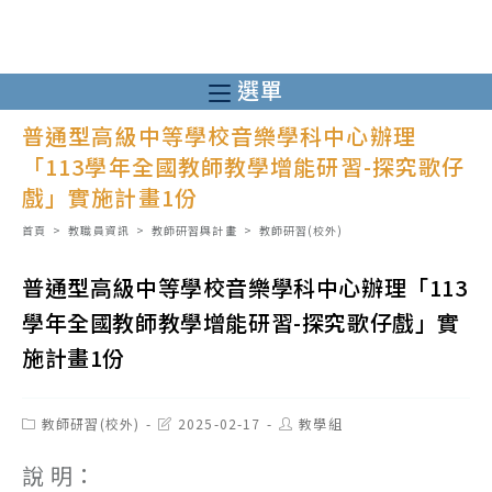
跳
轉
至
選單
主
普通型高級中等學校音樂學科中心辦理
要
「113學年全國教師教學增能研習-探究歌仔
內
戲」實施計畫1份
容
首頁
>
教職員資訊
>
教師研習與計畫
>
教師研習(校外)
普通型高級中等學校音樂學科中心辦理「113
學年全國教師教學增能研習-探究歌仔戲」實
施計畫1份
Post
Post
Post
教師研習(校外)
2025-02-17
教學組
category:
last
author:
modified:
說 明：