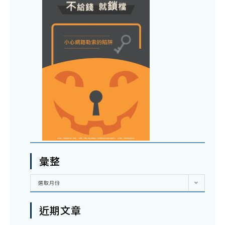
彙整
彙
選取月份
整
近期文章