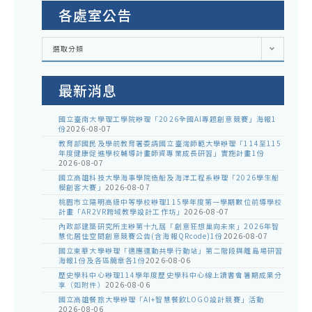
各處室公告
各
選取分類
處
室
公
告
最新消息
國立臺南大學理工學院辦理「2026全國AI專題創意競賽」海報1
份
2026-08-07
教育部國民及學前教育署委請國立臺灣師範大學辦理「114至115
年度健康促進學校輔導計畫師資專業成長研習」實施計畫1份
2026-08-07
國立高雄科技大學海事學院造船及海洋工程系辦理「2026學生船
模創客大賽」
2026-08-07
桃園市立陽明高級中等學校辦理115學年度第一學期數位前導學校
計畫「AR2VR跨域教學設計工作坊」
2026-08-07
內政部建築研究所主辦第十九屆「創意狂想巢向未來」2026年智
慧化居住空間創意競賽公告(含海報QRcode)1份
2026-08-07
國立東華大學辦理「適應運動共學行動站」第二階段與離島場研習
海報1份及各區簡章各1份
2026-08-06
歷史學科中心辦理114學年度歷史學科中心線上讀書會暑期成果分
享（如附件）
2026-08-06
國立高雄餐旅大學辦理「AI+智慧餐飲LOGO設計競賽」活動
2026-08-06