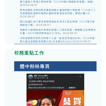
國立臺南大學理工學院辦理「2026全國AI專題創意競賽」海報1
份
2026-08-07
教育部國民及學前教育署委請國立臺灣師範大學辦理「114至115
年度健康促進學校輔導計畫師資專業成長研習」實施計畫1份
2026-08-07
國立高雄科技大學海事學院造船及海洋工程系辦理「2026學生船
模創客大賽」
2026-08-07
桃園市立陽明高級中等學校辦理115學年度第一學期數位前導學校
計畫「AR2VR跨域教學設計工作坊」
2026-08-07
內政部建築研究所主辦第十九屆「創意狂想巢向未來」2026年智
慧化居住空間創意競賽公告(含海報QRcode)1份
2026-08-07
校務重點工作
體中粉絲專頁