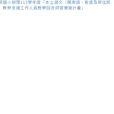
ore
原國小辦理113學年度「本土語文（閩南語、客語及原住民
ticles
）教學支援工作人員教學回流研習實施計畫」