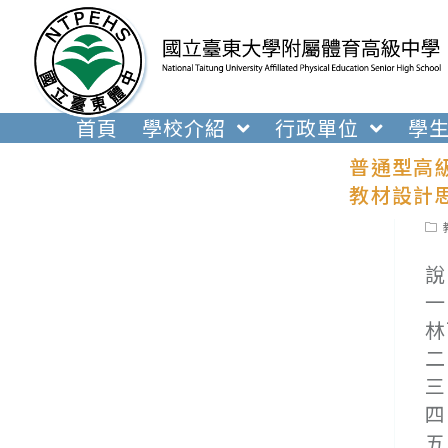
跳
轉
至
主
要
首頁
學校介紹
行政單位
學
內
普通型高
容
教材設計
Pos
cat
說
一
林
二
三
四
五