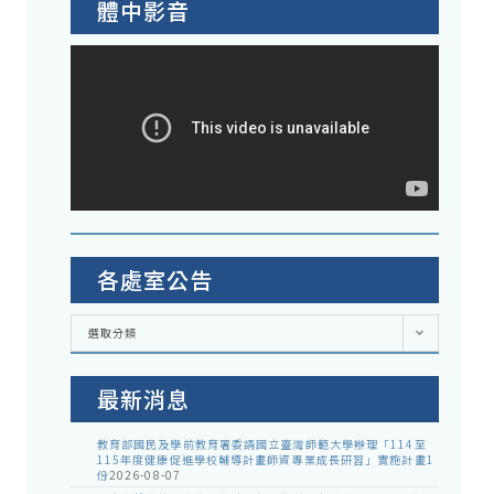
體中影音
各處室公告
各
選取分類
處
室
公
告
最新消息
教育部國民及學前教育署委請國立臺灣師範大學辦理「114至
115年度健康促進學校輔導計畫師資專業成長研習」實施計畫1
份
2026-08-07