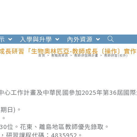
示
入學與升學
內外資源
業成長研習「生物奧林匹亞-教師成長〔操作〕實作
首頁
>
教職員資訊
>
教師研習與計畫
>
教師研習(校外)
中心工作計畫及中華民國參加2025年第36屆國
星期日)。
室。
30位。花東、離島地區教師優先錄取。
研習課程代碼：4835952。