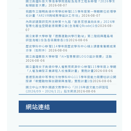
國立高雄科技大學海事學院造船及海洋工程系辦理「2026學生
船模創客大賽」
2026-08-07
桃園市立陽明高級中等學校辦理115學年度第一學期數位前導學
校計畫「AR2VR跨域教學設計工作坊」
2026-08-07
內政部建築研究所主辦第十九屆「創意狂想巢向未來」2026年
智慧化居住空間創意競賽公告(含海報QRcode)1份
2026-08-
07
國立東華大學辦理「適應運動共學行動站」第二階段與離島場
研習海報1份及各區簡章各1份
2026-08-06
歷史學科中心辦理114學年度歷史學科中心線上讀書會暑期成果
分享（如附件）
2026-08-06
國立高雄餐旅大學辦理「AI+智慧餐飲LOGO設計競賽」活動
2026-08-06
國立臺南女子高級中學人權教育資源中心辦理115學年度上學期
「人權及轉型正義課程入校推廣計畫」實施計畫
2026-08-06
普通型高級中等學校生物學科中心115學年度能力競賽培訓公開
授課「軟體動物解剖觀察與推理」實施計畫1份
2026-08-06
國立中山大學外國語文教學中心「2026年語文能力研習班
(2026/09 ~ 2026/12)」招生資訊
2026-08-06
網站連結