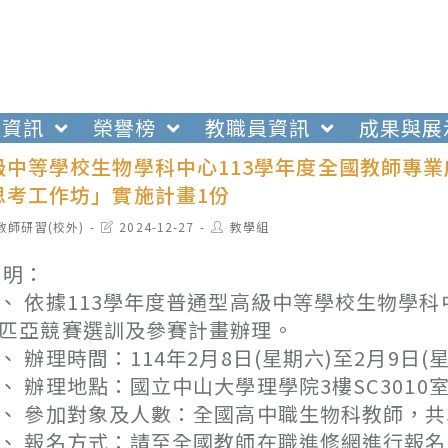
生資訊
榮譽榜
教職員資訊
成果與展
級中等學校生物學科中心113學年度全國教師專
思考工作坊」實施計畫1份
t
Post
Post
教師研習(校外)
2024-12-27
教學組
egory:
last
author:
modified:
 明：
、 依據113學年度普通型高級中等學校生物學科
匹亞競賽選訓及參賽計畫辦理。
、 辦理時間：114年2月8日(星期六)至2月9日(
、 辦理地點：國立中山大學理學院3樓SC3010
、 參加對象及人數：全國高中職生物科教師，共
、 報名方式：請至全國教師在職進修網進行報名，