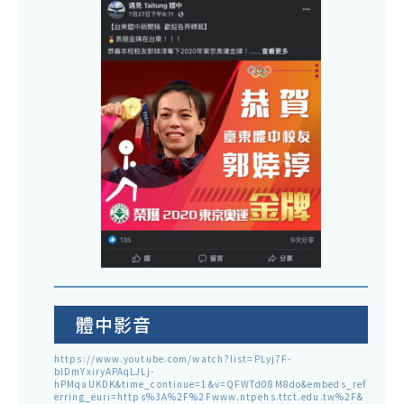
體中影音
https://www.youtube.com/watch?list=PLyj7F-
blDmYxiryAPAqLJLj-
hPMqaUKDK&time_continue=1&v=QFWTd08M8do&embeds_ref
erring_euri=https%3A%2F%2Fwww.ntpehs.ttct.edu.tw%2F&