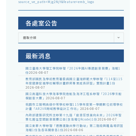
source_ve_path=Mjg2NjY&feature=emb_logo
各處室公告
各
選取分類
處
室
公
告
最新消息
國立臺南大學理工學院辦理「2026全國AI專題創意競賽」海報1
份
2026-08-07
教育部國民及學前教育署委請國立臺灣師範大學辦理「114至115
年度健康促進學校輔導計畫師資專業成長研習」實施計畫1份
2026-08-07
國立高雄科技大學海事學院造船及海洋工程系辦理「2026學生船
模創客大賽」
2026-08-07
桃園市立陽明高級中等學校辦理115學年度第一學期數位前導學校
計畫「AR2VR跨域教學設計工作坊」
2026-08-07
內政部建築研究所主辦第十九屆「創意狂想巢向未來」2026年智
慧化居住空間創意競賽公告(含海報QRcode)1份
2026-08-07
國立東華大學辦理「適應運動共學行動站」第二階段與離島場研習
海報1份及各區簡章各1份
2026-08-06