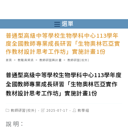
跳
轉
至
選單
主
普通型高級中等學校生物學科中心113學年
要
度全國教師專業成長研習「生物奧林匹亞實
內
作教材設計思考工作坊」實施計畫1份
容
首頁
>
教職員資訊
>
教師研習與計畫
>
教師研習(校外)
普通型高級中等學校生物學科中心113學年度
全國教師專業成長研習「生物奧林匹亞實作
教材設計思考工作坊」實施計畫1份
Post
Post
Post
教師研習(校外)
2025-07-17
教學組
category:
last
author:
modified:
說 明：