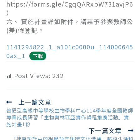
https://forms.gle/CgqQARxbW731avjP6
）
六、 實施計畫詳如附件，請惠予參與教師公
(差)假登記。
1141295822_1_a101c0000u_114000645
0ax_1
下載
Post Views:
232
上一篇文章
Read
more
普通型高級中等學校生物學科中心114學年度全國教師
articles
專業成長研習「生物奧林匹亞實作課程推廣活動」實
施計畫1份
下一篇文章
「捷克設計中的視覺語言與跨文化溝通」藝術生活科