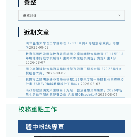
彙整
彙
選取月份
整
近期文章
國立臺南大學理工學院辦理「2026全國AI專題創意競賽」海報1
份
2026-08-07
教育部國民及學前教育署委請國立臺灣師範大學辦理「114至115
年度健康促進學校輔導計畫師資專業成長研習」實施計畫1份
2026-08-07
國立高雄科技大學海事學院造船及海洋工程系辦理「2026學生船
模創客大賽」
2026-08-07
桃園市立陽明高級中等學校辦理115學年度第一學期數位前導學校
計畫「AR2VR跨域教學設計工作坊」
2026-08-07
內政部建築研究所主辦第十九屆「創意狂想巢向未來」2026年智
慧化居住空間創意競賽公告(含海報QRcode)1份
2026-08-07
校務重點工作
體中粉絲專頁