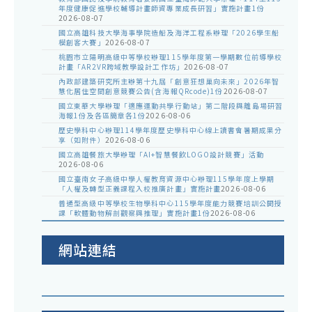
年度健康促進學校輔導計畫師資專業成長研習」實施計畫1份
2026-08-07
國立高雄科技大學海事學院造船及海洋工程系辦理「2026學生船
模創客大賽」
2026-08-07
桃園市立陽明高級中等學校辦理115學年度第一學期數位前導學校
計畫「AR2VR跨域教學設計工作坊」
2026-08-07
內政部建築研究所主辦第十九屆「創意狂想巢向未來」2026年智
慧化居住空間創意競賽公告(含海報QRcode)1份
2026-08-07
國立東華大學辦理「適應運動共學行動站」第二階段與離島場研習
海報1份及各區簡章各1份
2026-08-06
歷史學科中心辦理114學年度歷史學科中心線上讀書會暑期成果分
享（如附件）
2026-08-06
國立高雄餐旅大學辦理「AI+智慧餐飲LOGO設計競賽」活動
2026-08-06
國立臺南女子高級中學人權教育資源中心辦理115學年度上學期
「人權及轉型正義課程入校推廣計畫」實施計畫
2026-08-06
普通型高級中等學校生物學科中心115學年度能力競賽培訓公開授
課「軟體動物解剖觀察與推理」實施計畫1份
2026-08-06
網站連結