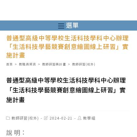
跳
轉
至
選單
主
普通型高級中等學校生活科技學科中心辦理
要
「生活科技學藝競賽創意繪圖線上研習」實
內
施計畫
容
首頁
>
教職員資訊
>
教師研習與計畫
>
教師研習(校外)
普通型高級中等學校生活科技學科中心辦理
「生活科技學藝競賽創意繪圖線上研習」實
施計畫
Post
Post
Post
教師研習(校外)
2024-02-21
教學組
category:
last
author:
modified:
說 明：