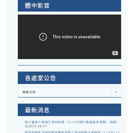
體中影音
各處室公告
各
選取分類
處
室
公
告
最新消息
國立臺南大學理工學院辦理「2026全國AI專題創意競賽」海報1
份
2026-08-07
教育部國民及學前教育署委請國立臺灣師範大學辦理「114至115