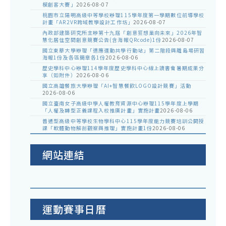
模創客大賽」
2026-08-07
桃園市立陽明高級中等學校辦理115學年度第一學期數位前導學校
計畫「AR2VR跨域教學設計工作坊」
2026-08-07
內政部建築研究所主辦第十九屆「創意狂想巢向未來」2026年智
慧化居住空間創意競賽公告(含海報QRcode)1份
2026-08-07
國立東華大學辦理「適應運動共學行動站」第二階段與離島場研習
海報1份及各區簡章各1份
2026-08-06
歷史學科中心辦理114學年度歷史學科中心線上讀書會暑期成果分
享（如附件）
2026-08-06
國立高雄餐旅大學辦理「AI+智慧餐飲LOGO設計競賽」活動
2026-08-06
國立臺南女子高級中學人權教育資源中心辦理115學年度上學期
「人權及轉型正義課程入校推廣計畫」實施計畫
2026-08-06
普通型高級中等學校生物學科中心115學年度能力競賽培訓公開授
課「軟體動物解剖觀察與推理」實施計畫1份
2026-08-06
網站連結
運動賽事日曆