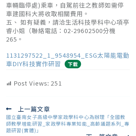
車輛臨停處)乘車，自駕前往之教師如需停
車建國科大將收取相關費用。
五、 如有疑義，請洽生活科技學科中心項亭
睿小姐（聯絡電話：02-29602500分機
265。
1131297522_1_9548954_ESG太陽能電動
車DIY科技實作研習
下載
Post Views:
251
上一篇文章
Read
more
國立臺南女子高級中學家政學科中心為辦理「全國教
articles
師教學增能研習_家政學科專業知能_高齡議題系列_專
題研習(實體)」