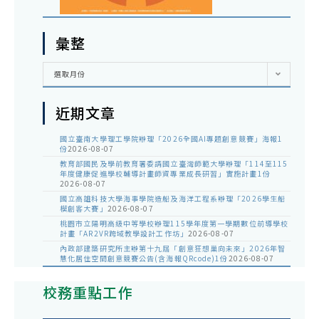
彙整
彙
選取月份
整
近期文章
國立臺南大學理工學院辦理「2026全國AI專題創意競賽」海報1
份
2026-08-07
教育部國民及學前教育署委請國立臺灣師範大學辦理「114至115
年度健康促進學校輔導計畫師資專業成長研習」實施計畫1份
2026-08-07
國立高雄科技大學海事學院造船及海洋工程系辦理「2026學生船
模創客大賽」
2026-08-07
桃園市立陽明高級中等學校辦理115學年度第一學期數位前導學校
計畫「AR2VR跨域教學設計工作坊」
2026-08-07
內政部建築研究所主辦第十九屆「創意狂想巢向未來」2026年智
慧化居住空間創意競賽公告(含海報QRcode)1份
2026-08-07
校務重點工作