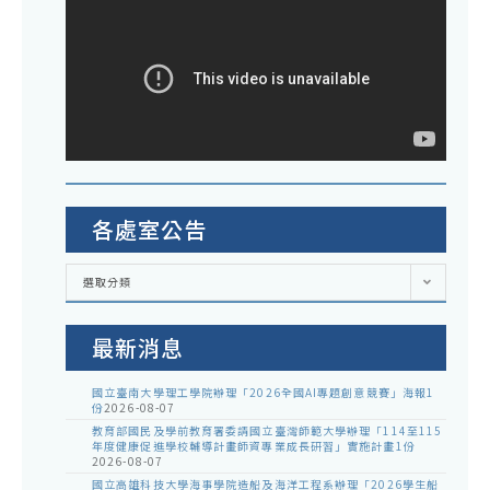
各處室公告
各
選取分類
處
室
公
告
最新消息
國立臺南大學理工學院辦理「2026全國AI專題創意競賽」海報1
份
2026-08-07
教育部國民及學前教育署委請國立臺灣師範大學辦理「114至115
年度健康促進學校輔導計畫師資專業成長研習」實施計畫1份
2026-08-07
國立高雄科技大學海事學院造船及海洋工程系辦理「2026學生船