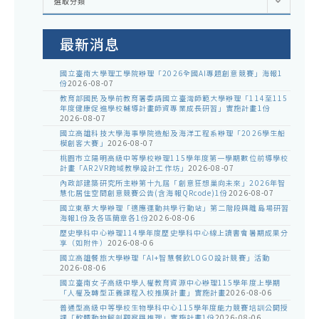
選取分類
處
室
公
告
最新消息
國立臺南大學理工學院辦理「2026全國AI專題創意競賽」海報1
份
2026-08-07
教育部國民及學前教育署委請國立臺灣師範大學辦理「114至115
年度健康促進學校輔導計畫師資專業成長研習」實施計畫1份
2026-08-07
國立高雄科技大學海事學院造船及海洋工程系辦理「2026學生船
模創客大賽」
2026-08-07
桃園市立陽明高級中等學校辦理115學年度第一學期數位前導學校
計畫「AR2VR跨域教學設計工作坊」
2026-08-07
內政部建築研究所主辦第十九屆「創意狂想巢向未來」2026年智
慧化居住空間創意競賽公告(含海報QRcode)1份
2026-08-07
國立東華大學辦理「適應運動共學行動站」第二階段與離島場研習
海報1份及各區簡章各1份
2026-08-06
歷史學科中心辦理114學年度歷史學科中心線上讀書會暑期成果分
享（如附件）
2026-08-06
國立高雄餐旅大學辦理「AI+智慧餐飲LOGO設計競賽」活動
2026-08-06
國立臺南女子高級中學人權教育資源中心辦理115學年度上學期
「人權及轉型正義課程入校推廣計畫」實施計畫
2026-08-06
普通型高級中等學校生物學科中心115學年度能力競賽培訓公開授
課「軟體動物解剖觀察與推理」實施計畫1份
2026-08-06