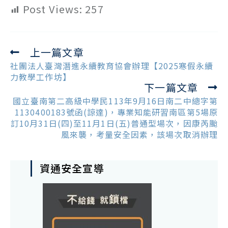
Post Views:
257
上一篇文章
Read
more
社團法人臺灣潛進永續教育協會辦理【2025寒假永續
articles
力教學工作坊】
下一篇文章
國立臺南第二高級中學民113年9月16日南二中總字第
1130400183號函(諒達)，專業知能研習南區第5場原
訂10月31日(四)至11月1日(五)普通型場次，因康芮颱
風來襲，考量安全因素，該場次取消辦理
資通安全宣導