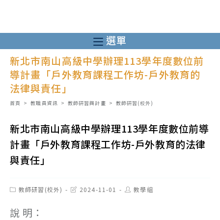
跳
轉
至
選單
主
新北市南山高級中學辦理113學年度數位前
要
導計畫「戶外教育課程工作坊-戶外教育的
內
法律與責任」
容
首頁
>
教職員資訊
>
教師研習與計畫
>
教師研習(校外)
新北市南山高級中學辦理113學年度數位前導
計畫「戶外教育課程工作坊-戶外教育的法律
與責任」
Post
Post
Post
教師研習(校外)
2024-11-01
教學組
category:
last
author:
modified:
說 明：