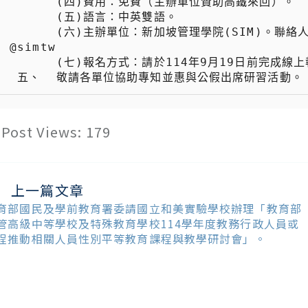
 　　  (四)費用：免費（主辦單位贊助高鐵來回）。

 　　  (五)語言：中英雙語。

 　　  (六)主辦單位：新加坡管理學院(SIM)。聯絡人：新加坡管理學院台灣學生事務主任Jessy / Line : 
@simtw

 　　  (七)報名方式：請於114年9月19日前完成線上報名(報名連結：https://reurl.cc/89OKqy）。

 五、  敬請各單位協助專知並惠與公假出席研習活動。
Post Views:
179
上一篇文章
ead
ore
育部國民及學前教育署委請國立和美實驗學校辦理「教育部
ticles
管高級中等學校及特殊教育學校114學年度教務行政人員或
程推動相關人員性別平等教育課程與教學研討會」。