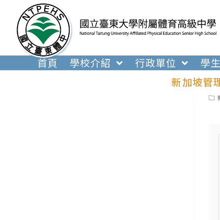
跳
轉
至
主
要
首頁
學校介紹
行政單位
學
內
新加坡管
容
Pos
cat