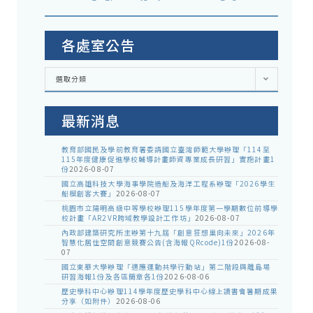
各處室公告
各
選取分類
處
室
公
告
最新消息
教育部國民及學前教育署委請國立臺灣師範大學辦理「114至
115年度健康促進學校輔導計畫師資專業成長研習」實施計畫1
份
2026-08-07
國立高雄科技大學海事學院造船及海洋工程系辦理「2026學生
船模創客大賽」
2026-08-07
桃園市立陽明高級中等學校辦理115學年度第一學期數位前導學
校計畫「AR2VR跨域教學設計工作坊」
2026-08-07
內政部建築研究所主辦第十九屆「創意狂想巢向未來」2026年
智慧化居住空間創意競賽公告(含海報QRcode)1份
2026-08-
07
國立東華大學辦理「適應運動共學行動站」第二階段與離島場
研習海報1份及各區簡章各1份
2026-08-06
歷史學科中心辦理114學年度歷史學科中心線上讀書會暑期成果
分享（如附件）
2026-08-06