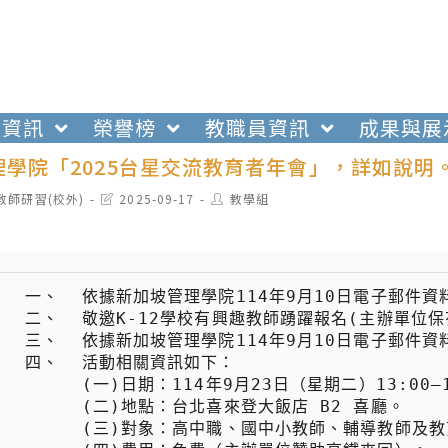
生資訊
榮譽榜
教職員資訊
成果與展
理學院「2025台星交流教育者年會」，詳如說明
t
Post
Post
教師研習(校外)
2025-09-17
教學組
egory:
last
author:
modified:
 一、  依據新加坡管理學院114年9月10日電子郵件資料，提供台灣高中、國中小教師國際教育增能研習活動。

 二、  敬邀K-12學校有興趣教師踴躍報名(主辦單位保有最終出席決定人選)。

 三、  依據新加坡管理學院114年9月10日電子郵件資料，提供台灣高中、國中小教師國際教育增能研習活動。

 四、  活動相關資訊如下：

 　　  (一)日期：114年9月23日（星期二）13:00–16:30（13:00 開放進場 / 13:15 開始）。

 　　  (二)地點：台北喜來登大飯店 B2 喜廳。

 　　  (三)對象：高中職、國中小教師、輔導教師及教育工作者。
