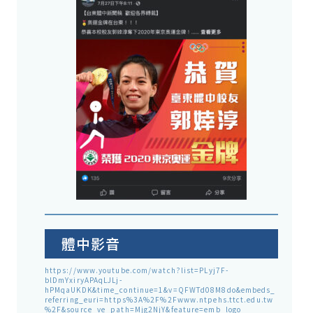
體中影音
https://www.youtube.com/watch?list=PLyj7F-
blDmYxiryAPAqLJLj-
hPMqaUKDK&time_continue=1&v=QFWTd08M8do&embeds_
referring_euri=https%3A%2F%2Fwww.ntpehs.ttct.edu.tw
%2F&source_ve_path=Mjg2NjY&feature=emb_logo