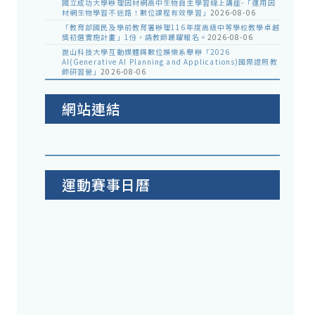
國立成功大學辦理因材網高中生物自主學習線上講座-「運用因
材網生物學習不迷路！數位課程有效學習」
2026-08-06
「教育部國民及學前教育署辦理116年度高級中等學校教學卓越
獎初選實施計畫」1份，請教師踴躍報名。
2026-08-06
崑山科技大學互動媒體與數位娛樂系舉辦「2026
AI(Generative AI Planning and Applications)國際證照教
師研習營」
2026-08-06
網站連結
運動賽事日曆