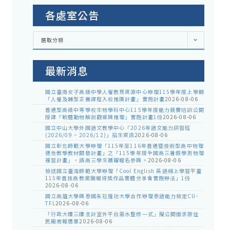
各處室公告
各
選取分類
處
室
公
告
最新消息
國立臺南女子高級中學人權教育資源中心辦理115學年度上學期
「人權及轉型正義課程入校推廣計畫」實施計畫
2026-08-06
普通型高級中等學校生物學科中心115學年度能力競賽培訓公開
授課「軟體動物解剖觀察與推理」實施計畫1份
2026-08-06
國立中山大學外國語文教學中心「2026年語文能力研習班
(2026/09 ~ 2026/12)」招生資訊
2026-08-06
國立彰化師範大學辦理「115年至116年普通暨技術型高中物理
適性教學教材開發計畫」之「115學年度全國高三暑假學測物理
複習計畫」，請高三學生踴躍報名參與。
2026-08-06
檢送國立臺灣師範大學辦理「Cool English 英語線上學習平臺
115年普技高教案簡報得獎作品實體分享會實施辦法」1份
2026-08-06
國立高雄大學與泰國朱拉隆功大學合作辦理泰語能力檢定CU-
TFL
2026-08-06
「行政大樓三樓主計室外平台漏水整修一式」擬公開徵求原住
民廠商報價單
2026-08-06