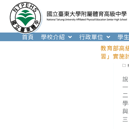
跳
轉
至
主
要
首頁
學校介紹
行政單位
學
內
教育部高
容
習」實施
Pos
cat
說
一
二
學
與
三
(