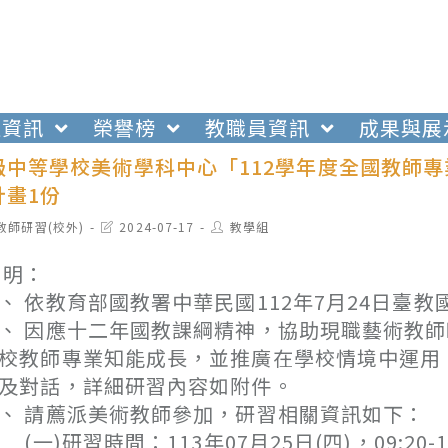
生資訊
榮譽榜
教職員資訊
成果與展
級中等學校美術學科中心「112學年度全國教師
計畫1份
t
Post
Post
教師研習(校外)
2024-07-17
教學組
egory:
last
author:
modified:
 明：
、 依教育部國教署中華民國112年7月24日臺教國
、 因應十二年國教課綱精神，協助現職藝術教
校教師專業知能成長，並推廣在學校情境中運用
及對話，詳細研習內容如附件。
、 請薦派美術教師參加，研習相關資訊如下：
一)研習時間：113年07月25日(四)，09:20-1