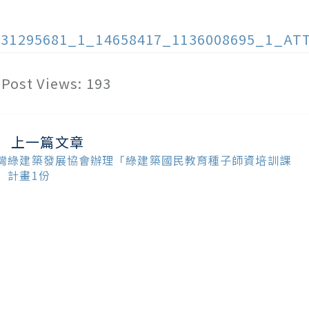
131295681_1_14658417_1136008695_1_AT
Post Views:
193
上一篇文章
ead
ore
灣綠建築發展協會辦理「綠建築國民教育種子師資培訓課
ticles
」計畫1份