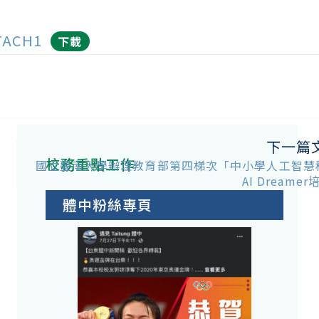
TACH1
下載
下一篇
校務重點工作
國立臺南大學辦理教育部第四梯次「中小學人工智慧
AI Dreame
體中粉絲專頁