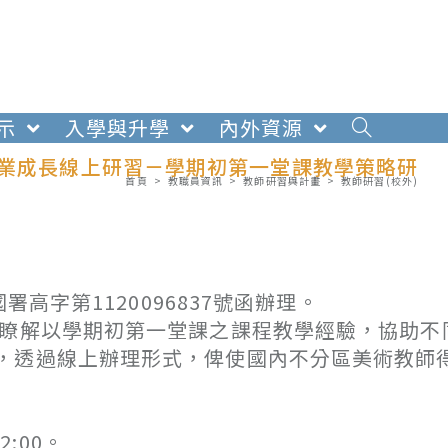
示
入學與升學
內外資源
專業成長線上研習－學期初第一堂課教學策略研
首頁
>
教職員資訊
>
教師研習與計畫
>
教師研習(校外)
署高字第1120096837號函辦理。
師瞭解以學期初第一堂課之課程教學經驗，協助不
，透過線上辦理形式，俾使國內不分區美術教師
2:00。