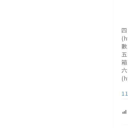
(
(
(
四
(
數
五
箱
六
(h
1