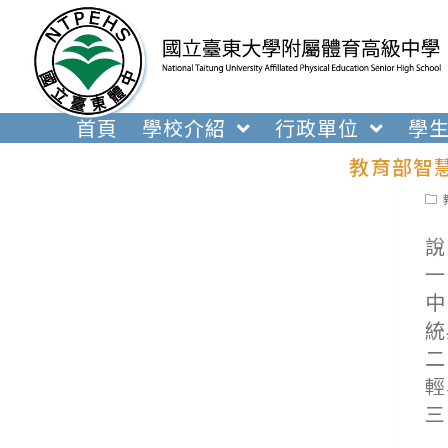
跳
轉
至
主
要
首頁
學校介紹
行政單位
學
內
教育部智
容
Pos
cat
說
一
中
統
二
輕
三
(