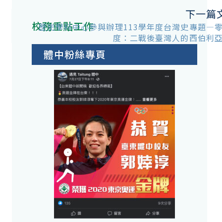
下一篇
校務重點工作
9
歷史學科中心參與辦理113學年度台灣史專題—
度：二戰後臺灣人的西伯利
體中粉絲專頁