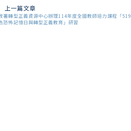
上一篇文章
ead
ore
教署轉型正義資源中心辦理114年度全國教師培力課程「51
ticles
色恐怖記憶日與轉型正義教育」研習