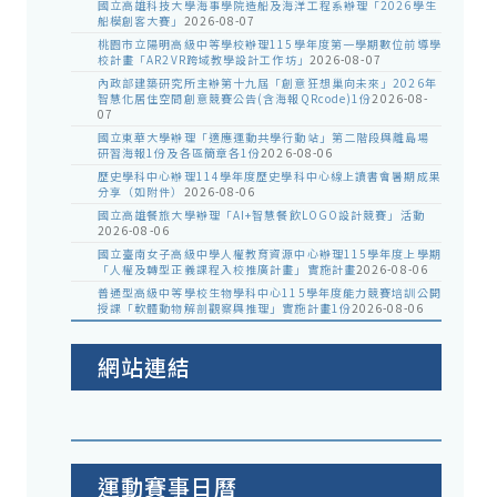
國立高雄科技大學海事學院造船及海洋工程系辦理「2026學生
船模創客大賽」
2026-08-07
桃園市立陽明高級中等學校辦理115學年度第一學期數位前導學
校計畫「AR2VR跨域教學設計工作坊」
2026-08-07
內政部建築研究所主辦第十九屆「創意狂想巢向未來」2026年
智慧化居住空間創意競賽公告(含海報QRcode)1份
2026-08-
07
國立東華大學辦理「適應運動共學行動站」第二階段與離島場
研習海報1份及各區簡章各1份
2026-08-06
歷史學科中心辦理114學年度歷史學科中心線上讀書會暑期成果
分享（如附件）
2026-08-06
國立高雄餐旅大學辦理「AI+智慧餐飲LOGO設計競賽」活動
2026-08-06
國立臺南女子高級中學人權教育資源中心辦理115學年度上學期
「人權及轉型正義課程入校推廣計畫」實施計畫
2026-08-06
普通型高級中等學校生物學科中心115學年度能力競賽培訓公開
授課「軟體動物解剖觀察與推理」實施計畫1份
2026-08-06
網站連結
運動賽事日曆