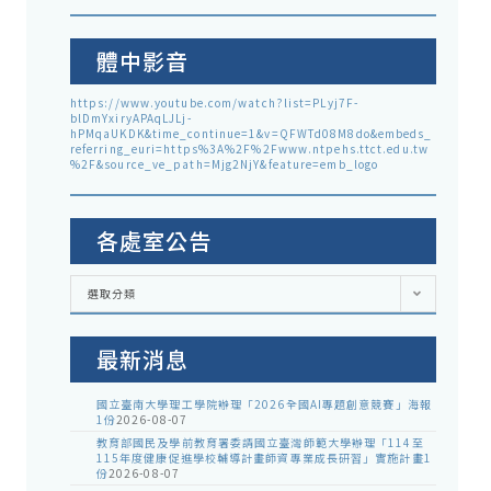
體中影音
https://www.youtube.com/watch?list=PLyj7F-
blDmYxiryAPAqLJLj-
hPMqaUKDK&time_continue=1&v=QFWTd08M8do&embeds_
referring_euri=https%3A%2F%2Fwww.ntpehs.ttct.edu.tw
%2F&source_ve_path=Mjg2NjY&feature=emb_logo
各處室公告
各
選取分類
處
室
公
告
最新消息
國立臺南大學理工學院辦理「2026全國AI專題創意競賽」海報
1份
2026-08-07
教育部國民及學前教育署委請國立臺灣師範大學辦理「114至
115年度健康促進學校輔導計畫師資專業成長研習」實施計畫1
份
2026-08-07