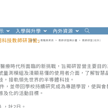
示
入學與升學
內外資源
用科技教師研習營」
首頁
>
教職員資訊
>
教師研習與計畫
>
教師研習(校外)
慧穿戴醫療時代所面臨的新挑戰，旨揭研習營主要目
號量測模組及淺顯易懂的使用者介面，了解智慧
技，接軌領先世界的半導體科技。
物件，並帶回學校持續研究成為專題學習，使與會
普及化的活動目標。
) ，計2日。