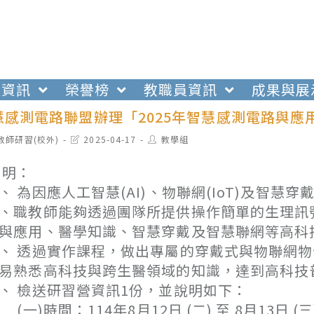
生資訊
榮譽榜
教職員資訊
成果與展
慧感測電路聯盟辦理「2025年智慧感測電路與應
t
Post
Post
教師研習(校外)
2025-04-17
教學組
egory:
last
author:
modified:
 明：
、 為因應人工智慧(AI)、物聯網(IoT)及智
、職教師能夠透過團隊所提供操作簡單的生理訊
與應用、醫學知識、智慧穿戴及智慧聯網等高科
、 透過實作課程，做出專屬的穿戴式與物聯網
易熟悉高科技與跨生醫領域的知識，達到高科技
、 檢送研習營資訊1份，並說明如下：
一)時間：114年8月12日 (二) 至 8月13日 (三