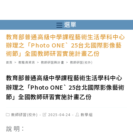
跳
轉
至
選單
主
教育部普通高級中學課程藝術生活學科中心
要
辦理之「Photo ONE` 25台北國際影像藝
內
術節」全國教師研習實施計畫乙份
容
首頁
>
教職員資訊
>
教師研習與計畫
>
教師研習(校外)
教育部普通高級中學課程藝術生活學科中心
辦理之「Photo ONE` 25台北國際影像藝術
節」全國教師研習實施計畫乙份
Post
Post
Post
教師研習(校外)
2025-04-24
教學組
category:
last
author:
modified:
說 明：