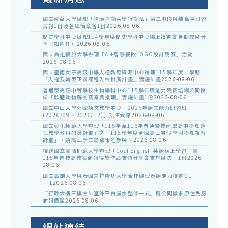
國立東華大學辦理「適應運動共學行動站」第二階段與離島場研習
海報1份及各區簡章各1份
2026-08-06
歷史學科中心辦理114學年度歷史學科中心線上讀書會暑期成果分
享（如附件）
2026-08-06
國立高雄餐旅大學辦理「AI+智慧餐飲LOGO設計競賽」活動
2026-08-06
國立臺南女子高級中學人權教育資源中心辦理115學年度上學期
「人權及轉型正義課程入校推廣計畫」實施計畫
2026-08-06
普通型高級中等學校生物學科中心115學年度能力競賽培訓公開授
課「軟體動物解剖觀察與推理」實施計畫1份
2026-08-06
國立中山大學外國語文教學中心「2026年語文能力研習班
(2026/09 ~ 2026/12)」招生資訊
2026-08-06
國立彰化師範大學辦理「115年至116年普通暨技術型高中物理適
性教學教材開發計畫」之「115學年度全國高三暑假學測物理複習
計畫」，請高三學生踴躍報名參與。
2026-08-06
檢送國立臺灣師範大學辦理「Cool English 英語線上學習平臺
115年普技高教案簡報得獎作品實體分享會實施辦法」1份
2026-
08-06
國立高雄大學與泰國朱拉隆功大學合作辦理泰語能力檢定CU-
TFL
2026-08-06
「行政大樓三樓主計室外平台漏水整修一式」擬公開徵求原住民廠
商報價單
2026-08-06
網站連結