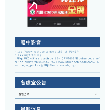
體中影音
https://www.youtube.com/watch?list=PLyj7F-
blDmYxiryAPAqLJLj-
hPMqaUKDK&time_continue=1&v=QFWTd08M8do&embeds_ref
erring_euri=https%3A%2F%2Fwww.ntpehs.ttct.edu.tw%2F&
source_ve_path=Mjg2NjY&feature=emb_logo
各處室公告
各
選取分類
處
室
公
告
最新消息