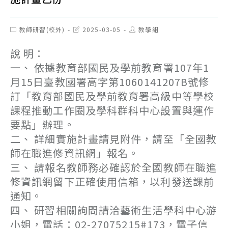
Post
Post
Post
教師研習(校外)
2025-03-05
教學組
category:
last
author:
modified:
說 明：
一、 依據教育部國民及學前教育署107年1
月15日臺教國署高字第1060141207B號修
訂「教育部國民及學前教育署高級中等學校
課程推動工作圈及學科群科中心設置與運作
要點」辦理。
二、 詳細實施計畫請見附件，請至「全國教
師在職進修資訊網」報名。
三、 請報名教師務必確認於全國教師在職進
修資訊網留下正確使用信箱，以利發送課前
通知。
四、 研習相關詢問請洽藝術生活學科中心游
小姐，電話：02-27075215#173，電子信