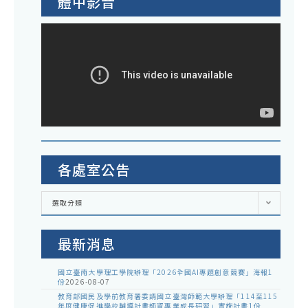
體中影音
各處室公告
各
選取分類
處
室
公
告
最新消息
國立臺南大學理工學院辦理「2026全國AI專題創意競賽」海報1
份
2026-08-07
教育部國民及學前教育署委請國立臺灣師範大學辦理「114至115
年度健康促進學校輔導計畫師資專業成長研習」實施計畫1份