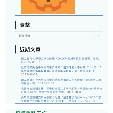
彙整
彙
選取月份
整
近期文章
國立臺南大學理工學院辦理「2026全國AI專題創意競賽」海報1
份
2026-08-07
教育部國民及學前教育署委請國立臺灣師範大學辦理「114至115
年度健康促進學校輔導計畫師資專業成長研習」實施計畫1份
2026-08-07
國立高雄科技大學海事學院造船及海洋工程系辦理「2026學生船
模創客大賽」
2026-08-07
桃園市立陽明高級中等學校辦理115學年度第一學期數位前導學校
計畫「AR2VR跨域教學設計工作坊」
2026-08-07
內政部建築研究所主辦第十九屆「創意狂想巢向未來」2026年智
慧化居住空間創意競賽公告(含海報QRcode)1份
2026-08-07
校務重點工作