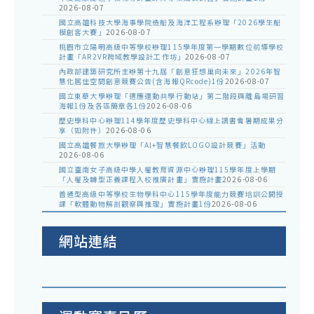
2026-08-07
國立高雄科技大學海事學院造船及海洋工程系辦理「2026學生船
模創客大賽」
2026-08-07
桃園市立陽明高級中等學校辦理115學年度第一學期數位前導學校
計畫「AR2VR跨域教學設計工作坊」
2026-08-07
內政部建築研究所主辦第十九屆「創意狂想巢向未來」2026年智
慧化居住空間創意競賽公告(含海報QRcode)1份
2026-08-07
國立東華大學辦理「適應運動共學行動站」第二階段與離島場研習
海報1份及各區簡章各1份
2026-08-06
歷史學科中心辦理114學年度歷史學科中心線上讀書會暑期成果分
享（如附件）
2026-08-06
國立高雄餐旅大學辦理「AI+智慧餐飲LOGO設計競賽」活動
2026-08-06
國立臺南女子高級中學人權教育資源中心辦理115學年度上學期
「人權及轉型正義課程入校推廣計畫」實施計畫
2026-08-06
普通型高級中等學校生物學科中心115學年度能力競賽培訓公開授
課「軟體動物解剖觀察與推理」實施計畫1份
2026-08-06
網站連結