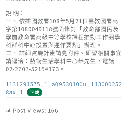
category:
last
author:
modified:
說 明：
一、 依據國教署108年5月21日臺教國署高
字第1080049118號函修訂「教育部國民及
學前教育署高級中等學校課程推動工作圈學
科群科中心設置與運作要點」辦理。
二、 詳細實施計畫請見附件。研習相關事宜
請逕洽：藝術生活學科中心蔡先生，電話
02-2707-5215#173。
1131291575_1_a09530100u_113000252
8ax_1
下載
Post Views:
166