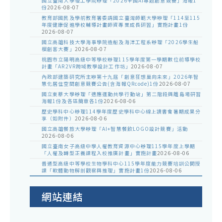
國立臺南大學理工學院辦理「2026全國AI專題創意競賽」海報1
份
2026-08-07
教育部國民及學前教育署委請國立臺灣師範大學辦理「114至115
年度健康促進學校輔導計畫師資專業成長研習」實施計畫1份
2026-08-07
國立高雄科技大學海事學院造船及海洋工程系辦理「2026學生船
模創客大賽」
2026-08-07
桃園市立陽明高級中等學校辦理115學年度第一學期數位前導學校
計畫「AR2VR跨域教學設計工作坊」
2026-08-07
內政部建築研究所主辦第十九屆「創意狂想巢向未來」2026年智
慧化居住空間創意競賽公告(含海報QRcode)1份
2026-08-07
國立東華大學辦理「適應運動共學行動站」第二階段與離島場研習
海報1份及各區簡章各1份
2026-08-06
歷史學科中心辦理114學年度歷史學科中心線上讀書會暑期成果分
享（如附件）
2026-08-06
國立高雄餐旅大學辦理「AI+智慧餐飲LOGO設計競賽」活動
2026-08-06
國立臺南女子高級中學人權教育資源中心辦理115學年度上學期
「人權及轉型正義課程入校推廣計畫」實施計畫
2026-08-06
普通型高級中等學校生物學科中心115學年度能力競賽培訓公開授
課「軟體動物解剖觀察與推理」實施計畫1份
2026-08-06
網站連結