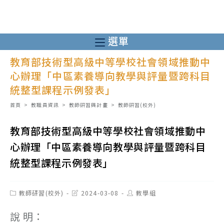
跳
轉
至
選單
主
教育部技術型高級中等學校社會領域推動中
要
心辦理「中區素養導向教學與評量暨跨科目
內
統整型課程示例發表」
容
首頁
>
教職員資訊
>
教師研習與計畫
>
教師研習(校外)
教育部技術型高級中等學校社會領域推動中
心辦理「中區素養導向教學與評量暨跨科目
統整型課程示例發表」
Post
Post
Post
教師研習(校外)
2024-03-08
教學組
category:
last
author:
modified:
說 明：