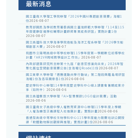
最新消息
國立臺南大學理工學院辦理「2026全國AI專題創意競賽」海報1
份
2026-08-07
教育部國民及學前教育署委請國立臺灣師範大學辦理「114至115
年度健康促進學校輔導計畫師資專業成長研習」實施計畫1份
2026-08-07
國立高雄科技大學海事學院造船及海洋工程系辦理「2026學生船
模創客大賽」
2026-08-07
桃園市立陽明高級中等學校辦理115學年度第一學期數位前導學校
計畫「AR2VR跨域教學設計工作坊」
2026-08-07
內政部建築研究所主辦第十九屆「創意狂想巢向未來」2026年智
慧化居住空間創意競賽公告(含海報QRcode)1份
2026-08-07
國立東華大學辦理「適應運動共學行動站」第二階段與離島場研習
海報1份及各區簡章各1份
2026-08-06
歷史學科中心辦理114學年度歷史學科中心線上讀書會暑期成果分
享（如附件）
2026-08-06
國立高雄餐旅大學辦理「AI+智慧餐飲LOGO設計競賽」活動
2026-08-06
國立臺南女子高級中學人權教育資源中心辦理115學年度上學期
「人權及轉型正義課程入校推廣計畫」實施計畫
2026-08-06
普通型高級中等學校生物學科中心115學年度能力競賽培訓公開授
課「軟體動物解剖觀察與推理」實施計畫1份
2026-08-06