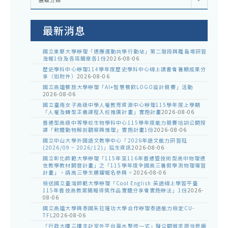
處
室
公
告
最新消息
國立東華大學辦理「適應運動共學行動站」第二階段與離島場研習
海報1份及各區簡章各1份
2026-08-06
歷史學科中心辦理114學年度歷史學科中心線上讀書會暑期成果分
享（如附件）
2026-08-06
國立高雄餐旅大學辦理「AI+智慧餐飲LOGO設計競賽」活動
2026-08-06
國立臺南女子高級中學人權教育資源中心辦理115學年度上學期
「人權及轉型正義課程入校推廣計畫」實施計畫
2026-08-06
普通型高級中等學校生物學科中心115學年度能力競賽培訓公開授
課「軟體動物解剖觀察與推理」實施計畫1份
2026-08-06
國立中山大學外國語文教學中心「2026年語文能力研習班
(2026/09 ~ 2026/12)」招生資訊
2026-08-06
國立彰化師範大學辦理「115年至116年普通暨技術型高中物理適
性教學教材開發計畫」之「115學年度全國高三暑假學測物理複習
計畫」，請高三學生踴躍報名參與。
2026-08-06
檢送國立臺灣師範大學辦理「Cool English 英語線上學習平臺
115年普技高教案簡報得獎作品實體分享會實施辦法」1份
2026-
08-06
國立高雄大學與泰國朱拉隆功大學合作辦理泰語能力檢定CU-
TFL
2026-08-06
「行政大樓三樓主計室外平台漏水整修一式」擬公開徵求原住民廠