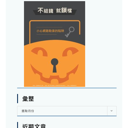
彙整
彙
選取月份
整
近期文章