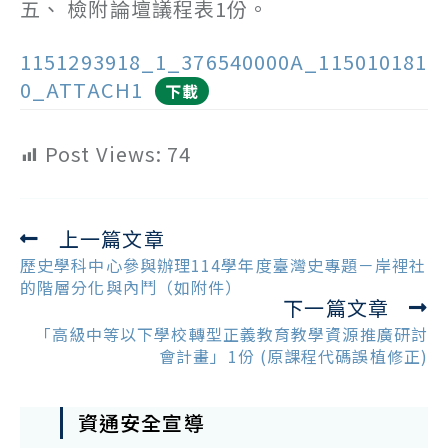
五、 檢附論壇議程表1份。
1151293918_1_376540000A_115010181
0_ATTACH1
下載
Post Views:
74
上一篇文章
Read
more
歷史學科中心參與辦理114學年度臺灣史專題－岸裡社
articles
的階層分化與內鬥（如附件）
下一篇文章
「高級中等以下學校轉型正義教育教學資源推廣研討
會計畫」1份 (原課程代碼誤植修正)
資通安全宣導