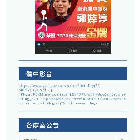
體中影音
https://www.youtube.com/watch?list=PLyj7F-
blDmYxiryAPAqLJLj-
hPMqaUKDK&time_continue=1&v=QFWTd08M8do&embeds_ref
erring_euri=https%3A%2F%2Fwww.ntpehs.ttct.edu.tw%2F&
source_ve_path=Mjg2NjY&feature=emb_logo
各處室公告
各
選取分類