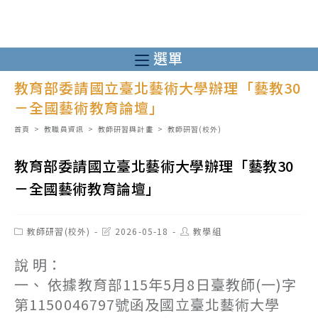
跳
轉
至
選單
主
教育部委請國立臺北藝術大學辦理「藝教30
要
－全國藝術教育論壇」
內
容
首頁
>
教職員資訊
>
教師研習與計畫
>
教師研習(校外)
教育部委請國立臺北藝術大學辦理「藝教30
－全國藝術教育論壇」
Post
Post
Post
教師研習(校外)
2026-05-18
教學組
category:
last
author:
modified:
說 明：
一、 依據教育部115年5月8日臺教師(一)字
第1150046797號函及國立臺北藝術大學