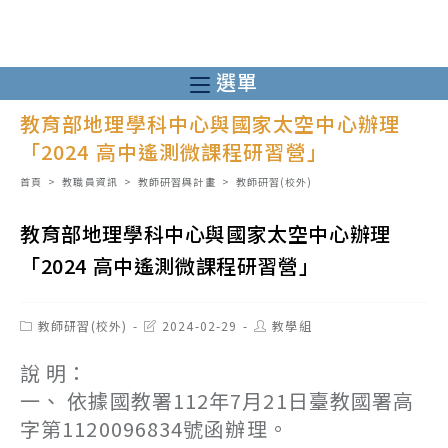
跳
轉
至
選單
主
教育部地理學科中心與國家太空中心辦理
要
「2024 高中遙測微課程研習營」
內
容
首頁
>
教職員資訊
>
教師研習與計畫
>
教師研習(校外)
教育部地理學科中心與國家太空中心辦理
「2024 高中遙測微課程研習營」
Post
Post
Post
教師研習(校外)
2024-02-29
教學組
category:
last
author:
modified:
說 明：
一、 依據國教署112年7月21日臺教國署高
字第1120096834號函辦理。