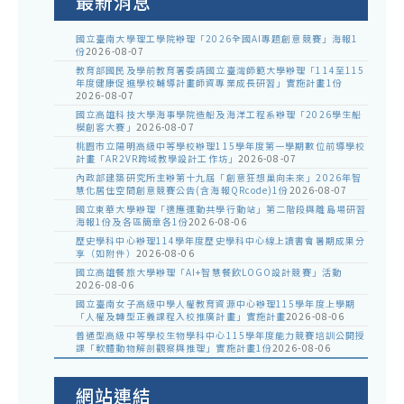
最新消息
國立臺南大學理工學院辦理「2026全國AI專題創意競賽」海報1
份
2026-08-07
教育部國民及學前教育署委請國立臺灣師範大學辦理「114至115
年度健康促進學校輔導計畫師資專業成長研習」實施計畫1份
2026-08-07
國立高雄科技大學海事學院造船及海洋工程系辦理「2026學生船
模創客大賽」
2026-08-07
桃園市立陽明高級中等學校辦理115學年度第一學期數位前導學校
計畫「AR2VR跨域教學設計工作坊」
2026-08-07
內政部建築研究所主辦第十九屆「創意狂想巢向未來」2026年智
慧化居住空間創意競賽公告(含海報QRcode)1份
2026-08-07
國立東華大學辦理「適應運動共學行動站」第二階段與離島場研習
海報1份及各區簡章各1份
2026-08-06
歷史學科中心辦理114學年度歷史學科中心線上讀書會暑期成果分
享（如附件）
2026-08-06
國立高雄餐旅大學辦理「AI+智慧餐飲LOGO設計競賽」活動
2026-08-06
國立臺南女子高級中學人權教育資源中心辦理115學年度上學期
「人權及轉型正義課程入校推廣計畫」實施計畫
2026-08-06
普通型高級中等學校生物學科中心115學年度能力競賽培訓公開授
課「軟體動物解剖觀察與推理」實施計畫1份
2026-08-06
網站連結