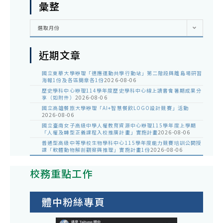
彙整
彙
選取月份
整
近期文章
國立東華大學辦理「適應運動共學行動站」第二階段與離島場研習
海報1份及各區簡章各1份
2026-08-06
歷史學科中心辦理114學年度歷史學科中心線上讀書會暑期成果分
享（如附件）
2026-08-06
國立高雄餐旅大學辦理「AI+智慧餐飲LOGO設計競賽」活動
2026-08-06
國立臺南女子高級中學人權教育資源中心辦理115學年度上學期
「人權及轉型正義課程入校推廣計畫」實施計畫
2026-08-06
普通型高級中等學校生物學科中心115學年度能力競賽培訓公開授
課「軟體動物解剖觀察與推理」實施計畫1份
2026-08-06
校務重點工作
體中粉絲專頁