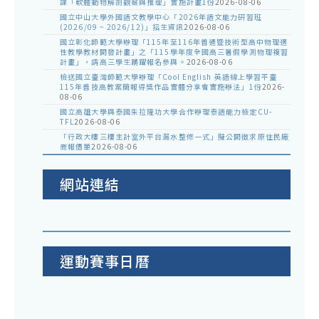
課「軟體動物解剖觀察與推理」實施計畫1份
2026-08-06
國立中山大學外國語文教學中心「2026年語文能力研習班
(2026/09 ~ 2026/12)」招生資訊
2026-08-06
國立彰化師範大學辦理「115年至116年普通暨技術型高中物理適
性教學教材開發計畫」之「115學年度全國高三暑假學測物理複習
計畫」，請高三學生踴躍報名參與。
2026-08-06
檢送國立臺灣師範大學辦理「Cool English 英語線上學習平臺
115年普技高教案簡報得獎作品實體分享會實施辦法」1份
2026-
08-06
國立高雄大學與泰國朱拉隆功大學合作辦理泰語能力檢定CU-
TFL
2026-08-06
「行政大樓三樓主計室外平台漏水整修一式」擬公開徵求原住民廠
商報價單
2026-08-06
網站連結
運動賽事日曆