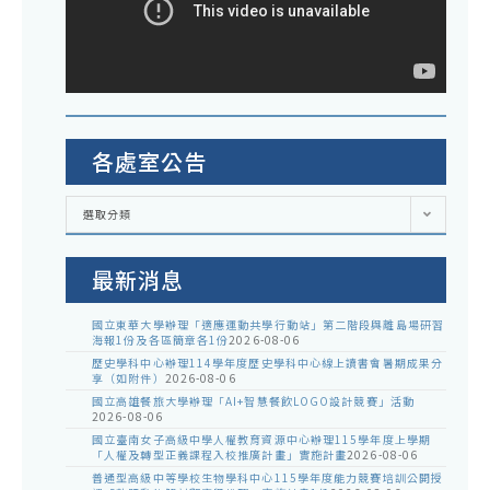
各處室公告
各
選取分類
處
室
公
告
最新消息
國立東華大學辦理「適應運動共學行動站」第二階段與離島場研習
海報1份及各區簡章各1份
2026-08-06
歷史學科中心辦理114學年度歷史學科中心線上讀書會暑期成果分
享（如附件）
2026-08-06
國立高雄餐旅大學辦理「AI+智慧餐飲LOGO設計競賽」活動
2026-08-06
國立臺南女子高級中學人權教育資源中心辦理115學年度上學期
「人權及轉型正義課程入校推廣計畫」實施計畫
2026-08-06
普通型高級中等學校生物學科中心115學年度能力競賽培訓公開授