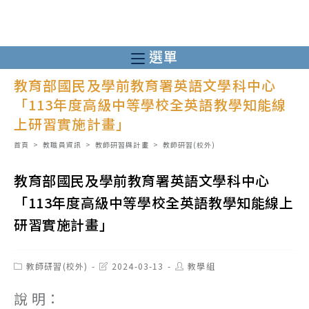
跳
轉
至
選單
主
教育部國民及學前教育署英語文學科中心
要
「113年度高級中等學校全英語教學知能線
內
上研習實施計畫」
容
首頁
>
教職員資訊
>
教師研習與計畫
>
教師研習(校外)
教育部國民及學前教育署英語文學科中心
「113年度高級中等學校全英語教學知能線上
研習實施計畫」
Post
Post
Post
教師研習(校外)
2024-03-13
教學組
category:
last
author:
modified:
說 明：