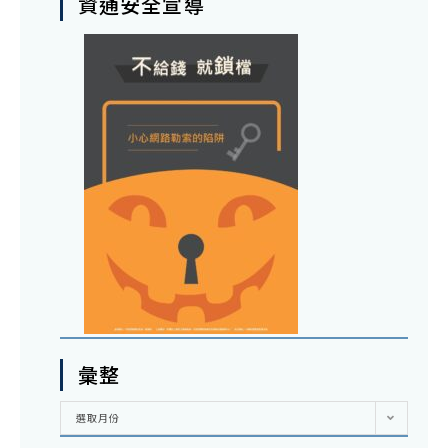
資通安全宣導
彙整
彙
選取月份
整