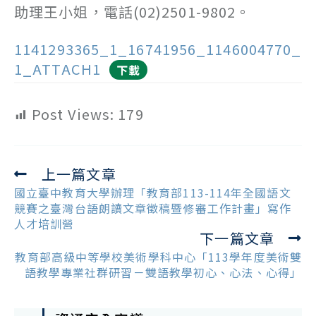
助理王小姐，電話(02)2501-9802。
1141293365_1_16741956_1146004770_
1_ATTACH1
下載
Post Views:
179
上一篇文章
Read
more
國立臺中教育大學辦理「教育部113-114年全國語文
articles
競賽之臺灣台語朗讀文章徵稿暨修審工作計畫」寫作
人才培訓營
下一篇文章
教育部高級中等學校美術學科中心「113學年度美術雙
語教學專業社群研習－雙語教學初心、心法、心得」