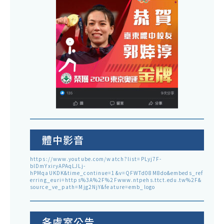
體中影音
https://www.youtube.com/watch?list=PLyj7F-
blDmYxiryAPAqLJLj-
hPMqaUKDK&time_continue=1&v=QFWTd08M8do&embeds_ref
erring_euri=https%3A%2F%2Fwww.ntpehs.ttct.edu.tw%2F&
source_ve_path=Mjg2NjY&feature=emb_logo
各處室公告