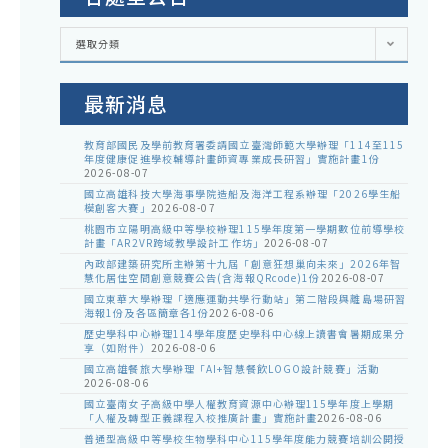
各
選取分類
處
室
公
告
最新消息
教育部國民及學前教育署委請國立臺灣師範大學辦理「114至115
年度健康促進學校輔導計畫師資專業成長研習」實施計畫1份
2026-08-07
國立高雄科技大學海事學院造船及海洋工程系辦理「2026學生船
模創客大賽」
2026-08-07
桃園市立陽明高級中等學校辦理115學年度第一學期數位前導學校
計畫「AR2VR跨域教學設計工作坊」
2026-08-07
內政部建築研究所主辦第十九屆「創意狂想巢向未來」2026年智
慧化居住空間創意競賽公告(含海報QRcode)1份
2026-08-07
國立東華大學辦理「適應運動共學行動站」第二階段與離島場研習
海報1份及各區簡章各1份
2026-08-06
歷史學科中心辦理114學年度歷史學科中心線上讀書會暑期成果分
享（如附件）
2026-08-06
國立高雄餐旅大學辦理「AI+智慧餐飲LOGO設計競賽」活動
2026-08-06
國立臺南女子高級中學人權教育資源中心辦理115學年度上學期
「人權及轉型正義課程入校推廣計畫」實施計畫
2026-08-06
普通型高級中等學校生物學科中心115學年度能力競賽培訓公開授