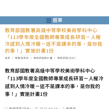
跳
轉
至
選單
主
教育部國教署高級中等學校美術學科中心
要
「113學年度全國教師專業成長研習－人權
內
冷感到人情冷暖－這不是課本的事，是你我
容
的事！」實施計畫1份
首頁
>
教職員資訊
>
教師研習與計畫
>
教師研習(校外)
教育部國教署高級中等學校美術學科中心
「113學年度全國教師專業成長研習－人權冷
感到人情冷暖－這不是課本的事，是你我的
事！」實施計畫1份
Post
Post
Post
教師研習(校外)
2025-04-24
教學組