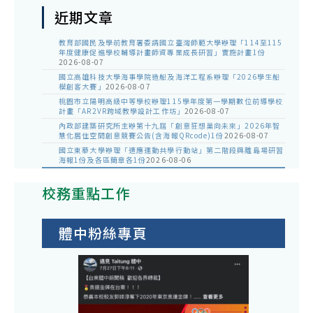
近期文章
教育部國民及學前教育署委請國立臺灣師範大學辦理「114至115
年度健康促進學校輔導計畫師資專業成長研習」實施計畫1份
2026-08-07
國立高雄科技大學海事學院造船及海洋工程系辦理「2026學生船
模創客大賽」
2026-08-07
桃園市立陽明高級中等學校辦理115學年度第一學期數位前導學校
計畫「AR2VR跨域教學設計工作坊」
2026-08-07
內政部建築研究所主辦第十九屆「創意狂想巢向未來」2026年智
慧化居住空間創意競賽公告(含海報QRcode)1份
2026-08-07
國立東華大學辦理「適應運動共學行動站」第二階段與離島場研習
海報1份及各區簡章各1份
2026-08-06
校務重點工作
體中粉絲專頁