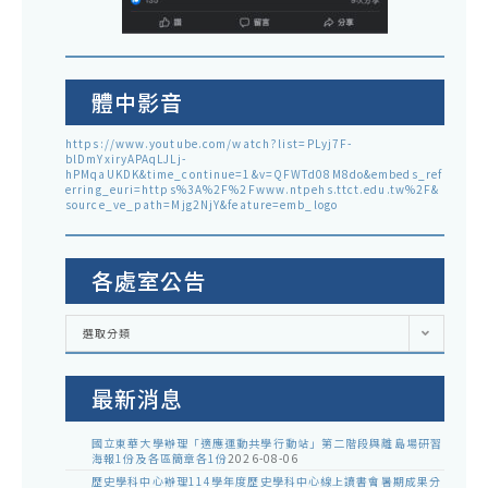
體中影音
https://www.youtube.com/watch?list=PLyj7F-
blDmYxiryAPAqLJLj-
hPMqaUKDK&time_continue=1&v=QFWTd08M8do&embeds_ref
erring_euri=https%3A%2F%2Fwww.ntpehs.ttct.edu.tw%2F&
source_ve_path=Mjg2NjY&feature=emb_logo
各處室公告
各
選取分類
處
室
公
告
最新消息
國立東華大學辦理「適應運動共學行動站」第二階段與離島場研習
海報1份及各區簡章各1份
2026-08-06
歷史學科中心辦理114學年度歷史學科中心線上讀書會暑期成果分