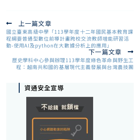
上一篇文章
Read
more
國立臺東高級中學「113學年度十二年國民基本教育課
articles
程綱要普通型數位前導計畫跨校交流教師增能研習活
動-使用AI及python在大數據分析上的應用」
下一篇文章
歷史學科中心參與辦理113學年度綠色革命與野生工
程：越南共和國的基層現代主義發展與台灣農技團
資通安全宣導