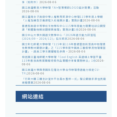
享（如附件）
2026-08-06
國立高雄餐旅大學辦理「AI+智慧餐飲LOGO設計競賽」活動
2026-08-06
國立臺南女子高級中學人權教育資源中心辦理115學年度上學期
「人權及轉型正義課程入校推廣計畫」實施計畫
2026-08-06
普通型高級中等學校生物學科中心115學年度能力競賽培訓公開授
課「軟體動物解剖觀察與推理」實施計畫1份
2026-08-06
國立中山大學外國語文教學中心「2026年語文能力研習班
(2026/09 ~ 2026/12)」招生資訊
2026-08-06
國立彰化師範大學辦理「115年至116年普通暨技術型高中物理適
性教學教材開發計畫」之「115學年度全國高三暑假學測物理複習
計畫」，請高三學生踴躍報名參與。
2026-08-06
檢送國立臺灣師範大學辦理「Cool English 英語線上學習平臺
115年普技高教案簡報得獎作品實體分享會實施辦法」1份
2026-
08-06
國立高雄大學與泰國朱拉隆功大學合作辦理泰語能力檢定CU-
TFL
2026-08-06
「行政大樓三樓主計室外平台漏水整修一式」擬公開徵求原住民廠
商報價單
2026-08-06
網站連結