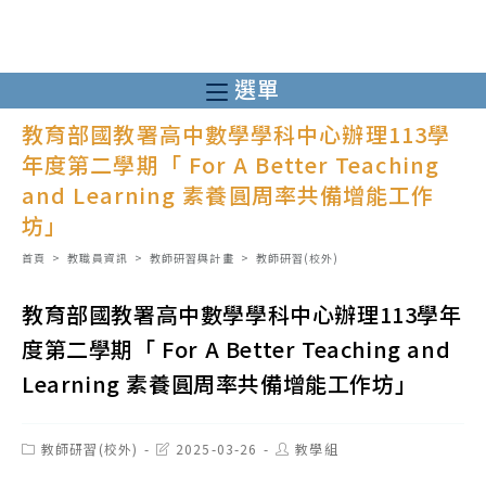
跳
轉
至
選單
主
教育部國教署高中數學學科中心辦理113學
要
年度第二學期「 For A Better Teaching
內
and Learning 素養圓周率共備增能工作
容
坊」
首頁
>
教職員資訊
>
教師研習與計畫
>
教師研習(校外)
教育部國教署高中數學學科中心辦理113學年
度第二學期「 For A Better Teaching and
Learning 素養圓周率共備增能工作坊」
Post
Post
Post
教師研習(校外)
2025-03-26
教學組
category:
last
author:
modified: