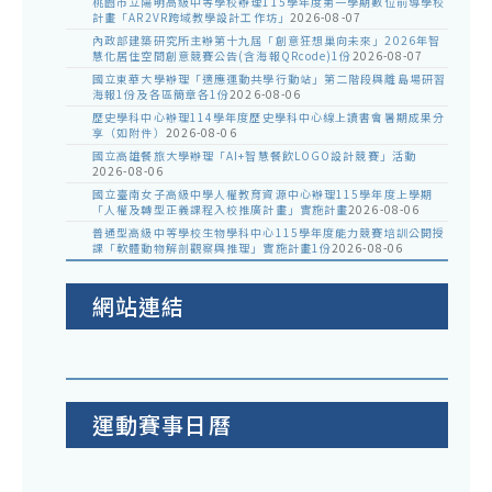
桃園市立陽明高級中等學校辦理115學年度第一學期數位前導學校
計畫「AR2VR跨域教學設計工作坊」
2026-08-07
內政部建築研究所主辦第十九屆「創意狂想巢向未來」2026年智
慧化居住空間創意競賽公告(含海報QRcode)1份
2026-08-07
國立東華大學辦理「適應運動共學行動站」第二階段與離島場研習
海報1份及各區簡章各1份
2026-08-06
歷史學科中心辦理114學年度歷史學科中心線上讀書會暑期成果分
享（如附件）
2026-08-06
國立高雄餐旅大學辦理「AI+智慧餐飲LOGO設計競賽」活動
2026-08-06
國立臺南女子高級中學人權教育資源中心辦理115學年度上學期
「人權及轉型正義課程入校推廣計畫」實施計畫
2026-08-06
普通型高級中等學校生物學科中心115學年度能力競賽培訓公開授
課「軟體動物解剖觀察與推理」實施計畫1份
2026-08-06
網站連結
運動賽事日曆