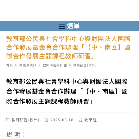
跳
轉
至
選單
主
教育部公民與社會學科中心與財團法人國際
要
合作發展基金會合作辦理「【中、南區】國
內
際合作發展主題課程教師研習」
容
首頁
>
教職員資訊
>
教師研習與計畫
>
教師研習(校外)
教育部公民與社會學科中心與財團法人國際
合作發展基金會合作辦理「【中、南區】國
際合作發展主題課程教師研習」
Post
Post
Post
教師研習(校外)
2025-08-18
教學組
category:
last
author:
modified:
說 明：