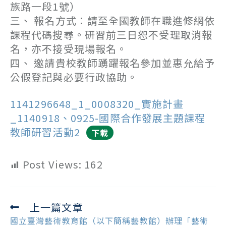
族路一段1號）
三、 報名方式：請至全國教師在職進修網依
課程代碼搜尋。研習前三日恕不受理取消報
名，亦不接受現場報名。
四、 邀請貴校教師踴躍報名參加並惠允給予
公假登記與必要行政協助。
1141296648_1_0008320_實施計畫
_1140918、0925-國際合作發展主題課程
教師研習活動2
下載
Post Views:
162
上一篇文章
Read
more
國立臺灣藝術教育館（以下簡稱藝教館）辦理「藝術