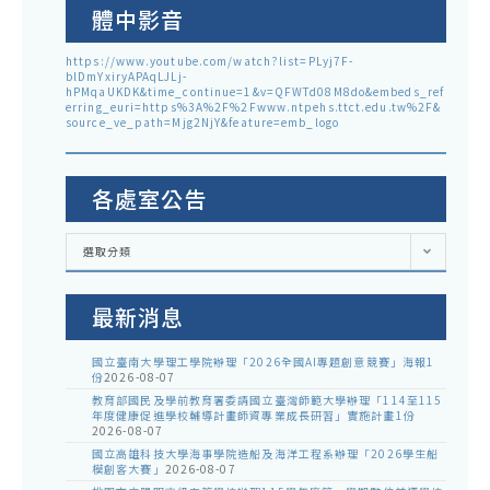
體中影音
https://www.youtube.com/watch?list=PLyj7F-
blDmYxiryAPAqLJLj-
hPMqaUKDK&time_continue=1&v=QFWTd08M8do&embeds_ref
erring_euri=https%3A%2F%2Fwww.ntpehs.ttct.edu.tw%2F&
source_ve_path=Mjg2NjY&feature=emb_logo
各處室公告
各
選取分類
處
室
公
告
最新消息
國立臺南大學理工學院辦理「2026全國AI專題創意競賽」海報1
份
2026-08-07
教育部國民及學前教育署委請國立臺灣師範大學辦理「114至115
年度健康促進學校輔導計畫師資專業成長研習」實施計畫1份
2026-08-07
國立高雄科技大學海事學院造船及海洋工程系辦理「2026學生船
模創客大賽」
2026-08-07