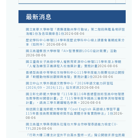
室
公
告
最新消息
國立東華大學辦理「適應運動共學行動站」第二階段與離島場研習
海報1份及各區簡章各1份
2026-08-06
歷史學科中心辦理114學年度歷史學科中心線上讀書會暑期成果分
享（如附件）
2026-08-06
國立高雄餐旅大學辦理「AI+智慧餐飲LOGO設計競賽」活動
2026-08-06
國立臺南女子高級中學人權教育資源中心辦理115學年度上學期
「人權及轉型正義課程入校推廣計畫」實施計畫
2026-08-06
普通型高級中等學校生物學科中心115學年度能力競賽培訓公開授
課「軟體動物解剖觀察與推理」實施計畫1份
2026-08-06
國立中山大學外國語文教學中心「2026年語文能力研習班
(2026/09 ~ 2026/12)」招生資訊
2026-08-06
國立彰化師範大學辦理「115年至116年普通暨技術型高中物理適
性教學教材開發計畫」之「115學年度全國高三暑假學測物理複習
計畫」，請高三學生踴躍報名參與。
2026-08-06
檢送國立臺灣師範大學辦理「Cool English 英語線上學習平臺
115年普技高教案簡報得獎作品實體分享會實施辦法」1份
2026-
08-06
國立高雄大學與泰國朱拉隆功大學合作辦理泰語能力檢定CU-
TFL
2026-08-06
「行政大樓三樓主計室外平台漏水整修一式」擬公開徵求原住民廠