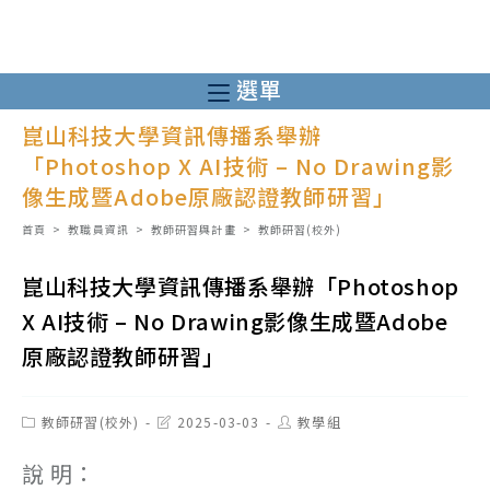
跳
轉
至
選單
主
崑山科技大學資訊傳播系舉辦
要
「Photoshop X AI技術 – No Drawing影
內
像生成暨Adobe原廠認證教師研習」
容
首頁
>
教職員資訊
>
教師研習與計畫
>
教師研習(校外)
崑山科技大學資訊傳播系舉辦「Photoshop
X AI技術 – No Drawing影像生成暨Adobe
原廠認證教師研習」
Post
Post
Post
教師研習(校外)
2025-03-03
教學組
category:
last
author:
modified:
說 明：