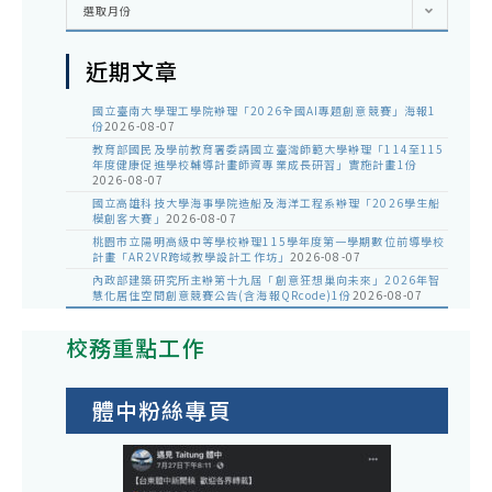
選取月份
整
近期文章
國立臺南大學理工學院辦理「2026全國AI專題創意競賽」海報1
份
2026-08-07
教育部國民及學前教育署委請國立臺灣師範大學辦理「114至115
年度健康促進學校輔導計畫師資專業成長研習」實施計畫1份
2026-08-07
國立高雄科技大學海事學院造船及海洋工程系辦理「2026學生船
模創客大賽」
2026-08-07
桃園市立陽明高級中等學校辦理115學年度第一學期數位前導學校
計畫「AR2VR跨域教學設計工作坊」
2026-08-07
內政部建築研究所主辦第十九屆「創意狂想巢向未來」2026年智
慧化居住空間創意競賽公告(含海報QRcode)1份
2026-08-07
校務重點工作
體中粉絲專頁