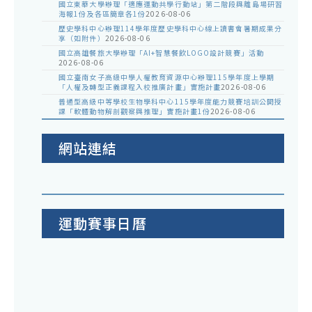
國立東華大學辦理「適應運動共學行動站」第二階段與離島場研習
海報1份及各區簡章各1份
2026-08-06
歷史學科中心辦理114學年度歷史學科中心線上讀書會暑期成果分
享（如附件）
2026-08-06
國立高雄餐旅大學辦理「AI+智慧餐飲LOGO設計競賽」活動
2026-08-06
國立臺南女子高級中學人權教育資源中心辦理115學年度上學期
「人權及轉型正義課程入校推廣計畫」實施計畫
2026-08-06
普通型高級中等學校生物學科中心115學年度能力競賽培訓公開授
課「軟體動物解剖觀察與推理」實施計畫1份
2026-08-06
網站連結
運動賽事日曆