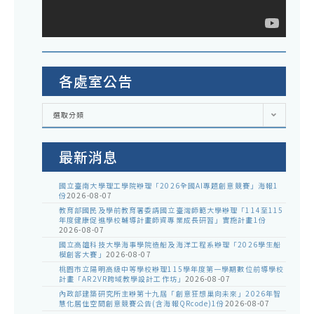
各處室公告
各
選取分類
處
室
公
告
最新消息
國立臺南大學理工學院辦理「2026全國AI專題創意競賽」海報1
份
2026-08-07
教育部國民及學前教育署委請國立臺灣師範大學辦理「114至115
年度健康促進學校輔導計畫師資專業成長研習」實施計畫1份
2026-08-07
國立高雄科技大學海事學院造船及海洋工程系辦理「2026學生船
模創客大賽」
2026-08-07
桃園市立陽明高級中等學校辦理115學年度第一學期數位前導學校
計畫「AR2VR跨域教學設計工作坊」
2026-08-07
內政部建築研究所主辦第十九屆「創意狂想巢向未來」2026年智
慧化居住空間創意競賽公告(含海報QRcode)1份
2026-08-07