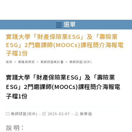
跳
轉
至
選單
主
實踐大學「財產保險業ESG」及「壽險業
要
ESG」2門磨課師(MOOCs)課程簡介海報電
內
子檔1份
容
首頁
>
教職員資訊
>
教師研習與計畫
>
教師研習(校外)
實踐大學「財產保險業ESG」及「壽險業
ESG」2門磨課師(MOOCs)課程簡介海報電
子檔1份
Post
Post
Post
教師研習(校外)
2025-02-07
教學組
category:
last
author:
modified:
說 明：