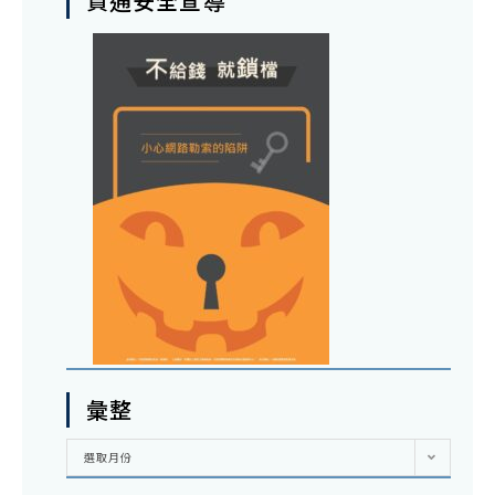
資通安全宣導
彙整
彙
選取月份
整