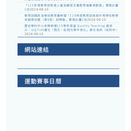
「115年度教育部表揚人權及轉型正義教育推展貢獻獎」實施計畫
1份
2026-08-10
教育部國民及學前教育署辦理「116年度教育部高級中等學校教學
卓越獎初選（第6區）說明會」實施計畫1份
2026-08-10
歷史學科中心參與辦理115學年度當 Quality Teaching 遇見
AI：以QTxAI優化「西方／反西方與全球化」單元為例（如附件）
2026-08-10
網站連結
運動賽事日曆