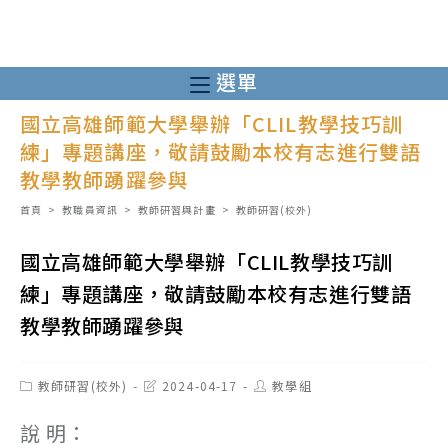
跳
轉
至
選單
主
國立高雄師範大學舉辦「CLIL教學技巧訓
要
練」專題講座，敬請鼓勵本校有志進行雙語
內
教學教師踴躍參與
容
首頁
>
教職員資訊
>
教師研習與計畫
>
教師研習(校外)
國立高雄師範大學舉辦「CLIL教學技巧訓
練」專題講座，敬請鼓勵本校有志進行雙語
教學教師踴躍參與
Post
Post
Post
教師研習(校外)
2024-04-17
教學組
category:
last
author:
modified:
說 明：