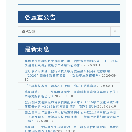
各處室公告
各
選取分類
處
室
公
告
最新消息
銘傳大學金融科技學院辦理「第二屆銘傳金融科技盃 － ETF模擬
交易實戰競賽」鼓勵學生踴躍報名參加。
2026-08-10
健行學校財團法人健行科技大學財務金融系與台新證券辦理
「2026全國高中職投資競賽」，鼓勵學生踴躍報名。
2026-08-
10
『金融基礎教育主題教材』推廣工作坊」活動資訊
2026-08-10
臺東縣政府「115學年度全國學生創意戲劇比賽實施要點」及修正
內容對照表各乙份。
2026-08-10
教育部國教署高級中等學校美術學科中心「115學年度東區教師專
業成長研習－2026台東博覽會參訪」實施計畫1份
2026-08-10
國立臺南女子高級中學人權教育資源中心辦理115學年度上學期
「人權及轉型正義課程入校推廣計畫」，鼓勵社團教師依需求提出
申請。
2026-08-10
臺東縣115學年度學生音樂暨師生本土語及新住民語歌謠比賽實施
計畫及相關表件各1份
2026-08-10