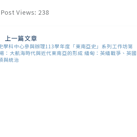
Post Views:
238
上一篇文章
ead
ore
史學科中心參與辦理113學年度「東南亞史」系列工作坊第
ticles
9場：大航海時代與近代東南亞的形成 緬甸：英緬戰爭、英國
領與統治