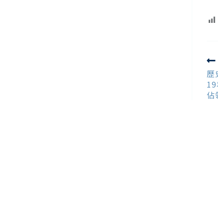
R
m
歷
ar
1
佔