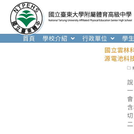
跳
轉
至
主
要
首頁
學校介紹
行政單位
學
內
國立雲林
容
源電池科
Pos
cat
說
一
會
含
切
二
(