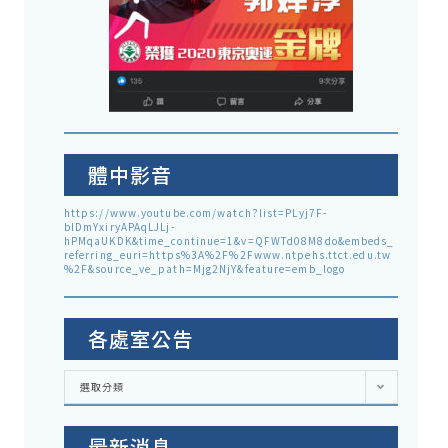
體中影音
https://www.youtube.com/watch?list=PLyj7F-
blDmYxiryAPAqLJLj-
hPMqaUKDK&time_continue=1&v=QFWTd08M8do&embeds_
referring_euri=https%3A%2F%2Fwww.ntpehs.ttct.edu.tw
%2F&source_ve_path=Mjg2NjY&feature=emb_logo
各處室公告
各
選取分類
處
室
公
告
最新消息