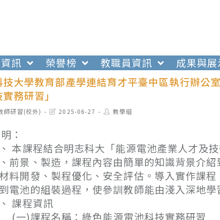
生資訊
榮譽榜
教職員資訊
成果與展
科技大學教育部產學連結育才平臺中區執行辦公
技實務研習」
t
Post
Post
教師研習(校外)
2025-06-27
教學組
egory:
last
author:
modified:
 明：
、 本課程結合明志科大「能源電池產業人才及
、前景、製造，課程內容由簡單的知識背景介紹
材料開發、製程優化、安全評估。導入實作課程
到電池的組裝過程，使參訓教師能由淺入深地學
、 課程資訊
一)課程名稱：綠色能源電池科技實務研習