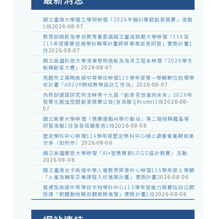
國立臺南大學理工學院辦理「2026全國AI專題創意競賽」海報
1份
2026-08-07
教育部國民及學前教育署委請國立臺灣師範大學辦理「114至
115年度健康促進學校輔導計畫師資專業成長研習」實施計畫1
份
2026-08-07
國立高雄科技大學海事學院造船及海洋工程系辦理「2026學生
船模創客大賽」
2026-08-07
桃園市立陽明高級中等學校辦理115學年度第一學期數位前導學
校計畫「AR2VR跨域教學設計工作坊」
2026-08-07
內政部建築研究所主辦第十九屆「創意狂想巢向未來」2026年
智慧化居住空間創意競賽公告(含海報QRcode)1份
2026-08-
07
國立東華大學辦理「適應運動共學行動站」第二階段與離島場
研習海報1份及各區簡章各1份
2026-08-06
歷史學科中心辦理114學年度歷史學科中心線上讀書會暑期成果
分享（如附件）
2026-08-06
國立高雄餐旅大學辦理「AI+智慧餐飲LOGO設計競賽」活動
2026-08-06
國立臺南女子高級中學人權教育資源中心辦理115學年度上學期
「人權及轉型正義課程入校推廣計畫」實施計畫
2026-08-06
普通型高級中等學校生物學科中心115學年度能力競賽培訓公開
授課「軟體動物解剖觀察與推理」實施計畫1份
2026-08-06