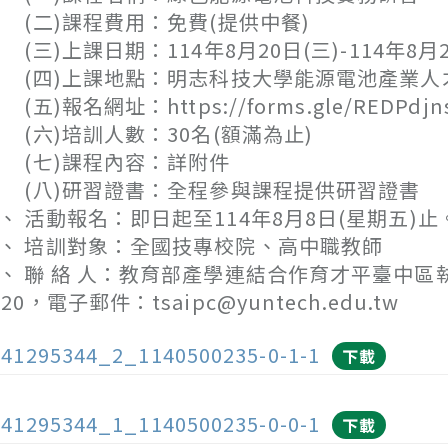
二)課程費用：免費(提供中餐)
三)上課日期：114年8月20日(三)-114年8月22
四)上課地點：明志科技大學能源電池產業人才及
五)報名網址：https://forms.gle/REDPdjns
六)培訓人數：30名(額滿為止)
(七)課程內容：詳附件
八)研習證書：全程參與課程提供研習證書
、 活動報名：即日起至114年8月8日(星期五)止
、 培訓對象：全國技專校院、高中職教師
、 聯 絡 人：教育部產學連結合作育才平臺中區執
820，電子郵件：tsaipc@yuntech.edu.tw
141295344_2_1140500235-0-1-1
下載
141295344_1_1140500235-0-0-1
下載