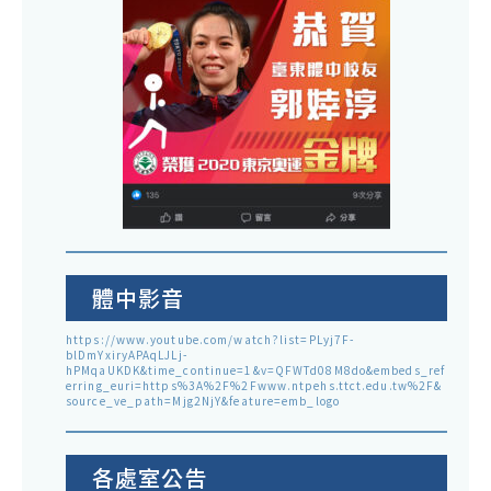
體中影音
https://www.youtube.com/watch?list=PLyj7F-
blDmYxiryAPAqLJLj-
hPMqaUKDK&time_continue=1&v=QFWTd08M8do&embeds_ref
erring_euri=https%3A%2F%2Fwww.ntpehs.ttct.edu.tw%2F&
source_ve_path=Mjg2NjY&feature=emb_logo
各處室公告