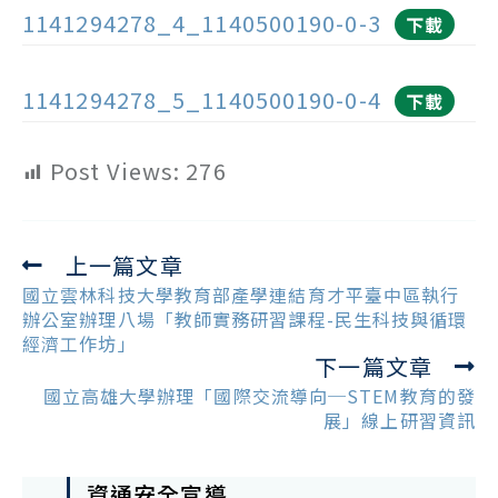
1141294278_4_1140500190-0-3
下載
1141294278_5_1140500190-0-4
下載
Post Views:
276
上一篇文章
Read
more
國立雲林科技大學教育部產學連結育才平臺中區執行
articles
辦公室辦理八場「教師實務研習課程-民生科技與循環
經濟工作坊」
下一篇文章
國立高雄大學辦理「國際交流導向─STEM教育的發
展」線上研習資訊
資通安全宣導