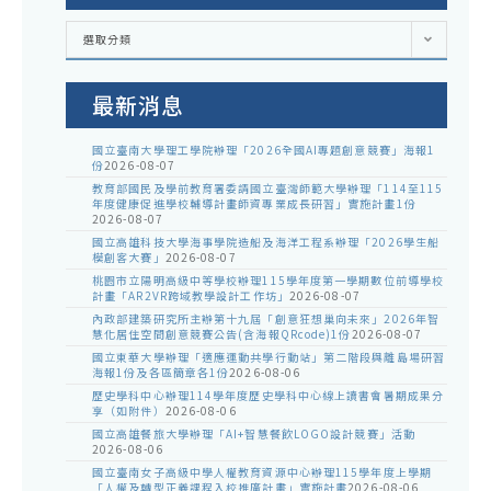
各
選取分類
處
室
公
告
最新消息
國立臺南大學理工學院辦理「2026全國AI專題創意競賽」海報1
份
2026-08-07
教育部國民及學前教育署委請國立臺灣師範大學辦理「114至115
年度健康促進學校輔導計畫師資專業成長研習」實施計畫1份
2026-08-07
國立高雄科技大學海事學院造船及海洋工程系辦理「2026學生船
模創客大賽」
2026-08-07
桃園市立陽明高級中等學校辦理115學年度第一學期數位前導學校
計畫「AR2VR跨域教學設計工作坊」
2026-08-07
內政部建築研究所主辦第十九屆「創意狂想巢向未來」2026年智
慧化居住空間創意競賽公告(含海報QRcode)1份
2026-08-07
國立東華大學辦理「適應運動共學行動站」第二階段與離島場研習
海報1份及各區簡章各1份
2026-08-06
歷史學科中心辦理114學年度歷史學科中心線上讀書會暑期成果分
享（如附件）
2026-08-06
國立高雄餐旅大學辦理「AI+智慧餐飲LOGO設計競賽」活動
2026-08-06
國立臺南女子高級中學人權教育資源中心辦理115學年度上學期
「人權及轉型正義課程入校推廣計畫」實施計畫
2026-08-06