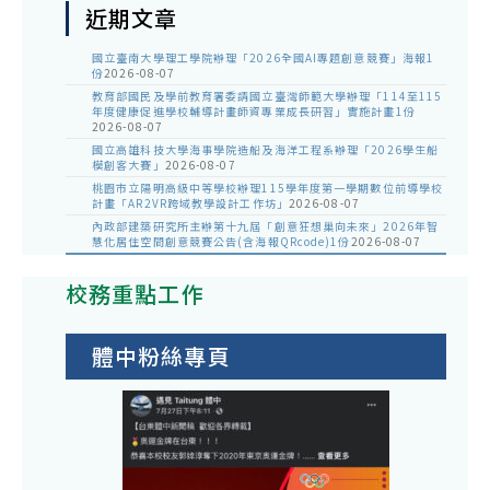
近期文章
國立臺南大學理工學院辦理「2026全國AI專題創意競賽」海報1
份
2026-08-07
教育部國民及學前教育署委請國立臺灣師範大學辦理「114至115
年度健康促進學校輔導計畫師資專業成長研習」實施計畫1份
2026-08-07
國立高雄科技大學海事學院造船及海洋工程系辦理「2026學生船
模創客大賽」
2026-08-07
桃園市立陽明高級中等學校辦理115學年度第一學期數位前導學校
計畫「AR2VR跨域教學設計工作坊」
2026-08-07
內政部建築研究所主辦第十九屆「創意狂想巢向未來」2026年智
慧化居住空間創意競賽公告(含海報QRcode)1份
2026-08-07
校務重點工作
體中粉絲專頁