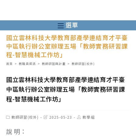
跳
轉
至
選單
主
國立雲林科技大學教育部產學連結育才平臺
要
中區執行辦公室辦理五場「教師實務研習課
內
程-智慧機械工作坊」
容
首頁
>
教職員資訊
>
教師研習與計畫
>
教師研習(校外)
國立雲林科技大學教育部產學連結育才平臺
中區執行辦公室辦理五場「教師實務研習課
程-智慧機械工作坊」
Post
Post
Post
教師研習(校外)
2025-05-23
教學組
category:
last
author:
modified:
說 明：