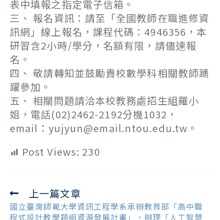
表中填報之指定電子信箱。
三、 報名資訊：請至「全國教師在職進修資
訊網」線上報名，課程代碼：4946356，本
研習含2小時/學分，名額有限，請儘速報
名。
四、 敬請轉知並鼓勵貴校數學科相關教師踴
躍參加。
五、 相關問題請洽本校教務處招生組羅小
姐，電話(02)2462-2192分機1032，
email：yujyun@email.ntou.edu.tw。
Post Views:
230
上一篇文章
Read
more
國立臺灣師範大學資訊工程學系承辦教育部「高中職
articles
程式設計教學題組資源發展計畫」，辦理「人工智慧