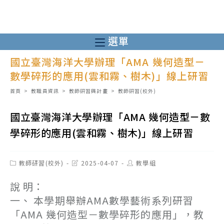
跳
轉
至
選單
主
國立臺灣海洋大學辦理「AMA 幾何造型－
要
數學碎形的應用(雲和霧、樹木)」線上研習
內
容
首頁
>
教職員資訊
>
教師研習與計畫
>
教師研習(校外)
國立臺灣海洋大學辦理「AMA 幾何造型－數
學碎形的應用(雲和霧、樹木)」線上研習
Post
Post
Post
教師研習(校外)
2025-04-07
教學組
category:
last
author:
modified:
說 明：
一、 本學期舉辦AMA數學藝術系列研習
「AMA 幾何造型－數學碎形的應用」，教