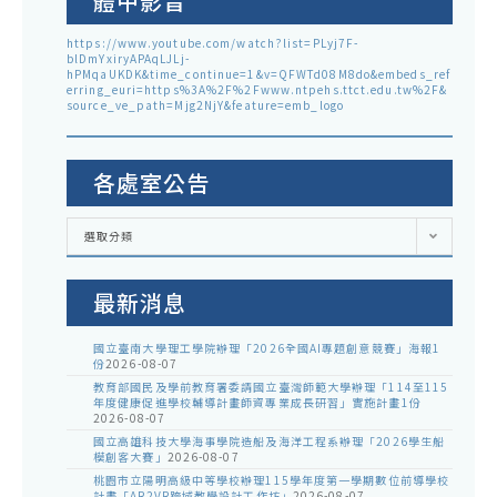
體中影音
https://www.youtube.com/watch?list=PLyj7F-
blDmYxiryAPAqLJLj-
hPMqaUKDK&time_continue=1&v=QFWTd08M8do&embeds_ref
erring_euri=https%3A%2F%2Fwww.ntpehs.ttct.edu.tw%2F&
source_ve_path=Mjg2NjY&feature=emb_logo
各處室公告
各
選取分類
處
室
公
告
最新消息
國立臺南大學理工學院辦理「2026全國AI專題創意競賽」海報1
份
2026-08-07
教育部國民及學前教育署委請國立臺灣師範大學辦理「114至115
年度健康促進學校輔導計畫師資專業成長研習」實施計畫1份
2026-08-07
國立高雄科技大學海事學院造船及海洋工程系辦理「2026學生船
模創客大賽」
2026-08-07
桃園市立陽明高級中等學校辦理115學年度第一學期數位前導學校
計畫「AR2VR跨域教學設計工作坊」
2026-08-07