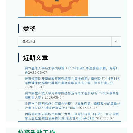
彙整
彙
選取月份
整
近期文章
國立臺南大學理工學院辦理「2026全國AI專題創意競賽」海報1
份
2026-08-07
教育部國民及學前教育署委請國立臺灣師範大學辦理「114至115
年度健康促進學校輔導計畫師資專業成長研習」實施計畫1份
2026-08-07
國立高雄科技大學海事學院造船及海洋工程系辦理「2026學生船
模創客大賽」
2026-08-07
桃園市立陽明高級中等學校辦理115學年度第一學期數位前導學校
計畫「AR2VR跨域教學設計工作坊」
2026-08-07
內政部建築研究所主辦第十九屆「創意狂想巢向未來」2026年智
慧化居住空間創意競賽公告(含海報QRcode)1份
2026-08-07
校務重點工作