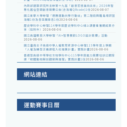
內政部建築研究所主辦第十九屆「創意狂想巢向未來」2026年智
慧化居住空間創意競賽公告(含海報QRcode)1份
2026-08-07
國立東華大學辦理「適應運動共學行動站」第二階段與離島場研習
海報1份及各區簡章各1份
2026-08-06
歷史學科中心辦理114學年度歷史學科中心線上讀書會暑期成果分
享（如附件）
2026-08-06
國立高雄餐旅大學辦理「AI+智慧餐飲LOGO設計競賽」活動
2026-08-06
國立臺南女子高級中學人權教育資源中心辦理115學年度上學期
「人權及轉型正義課程入校推廣計畫」實施計畫
2026-08-06
普通型高級中等學校生物學科中心115學年度能力競賽培訓公開授
課「軟體動物解剖觀察與推理」實施計畫1份
2026-08-06
網站連結
運動賽事日曆