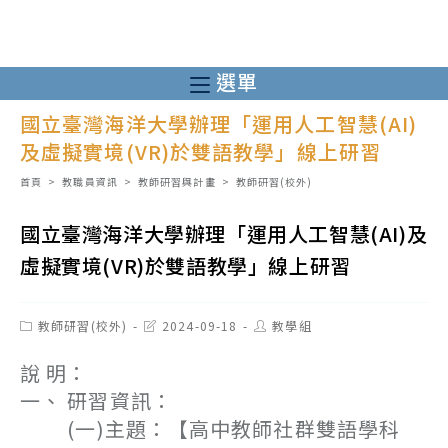
跳
轉
至
選單
主
國立臺灣海洋大學辦理「運用人工智慧(AI)
要
及虛擬實境(VR)於雙語教學」線上研習
內
容
首頁
>
教職員資訊
>
教師研習與計畫
>
教師研習(校外)
國立臺灣海洋大學辦理「運用人工智慧(AI)及
虛擬實境(VR)於雙語教學」線上研習
Post
Post
Post
教師研習(校外)
2024-09-18
教學組
category:
last
author:
modified:
說 明：
一、 研習資訊：
(一)主題：【高中教師社群雙語學科