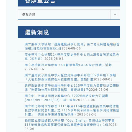
各處室公告
各
選取分類
處
室
公
告
最新消息
國立東華大學辦理「適應運動共學行動站」第二階段與離島場研習
海報1份及各區簡章各1份
2026-08-06
歷史學科中心辦理114學年度歷史學科中心線上讀書會暑期成果分
享（如附件）
2026-08-06
國立高雄餐旅大學辦理「AI+智慧餐飲LOGO設計競賽」活動
2026-08-06
國立臺南女子高級中學人權教育資源中心辦理115學年度上學期
「人權及轉型正義課程入校推廣計畫」實施計畫
2026-08-06
普通型高級中等學校生物學科中心115學年度能力競賽培訓公開授
課「軟體動物解剖觀察與推理」實施計畫1份
2026-08-06
國立中山大學外國語文教學中心「2026年語文能力研習班
(2026/09 ~ 2026/12)」招生資訊
2026-08-06
國立彰化師範大學辦理「115年至116年普通暨技術型高中物理適
性教學教材開發計畫」之「115學年度全國高三暑假學測物理複習
計畫」，請高三學生踴躍報名參與。
2026-08-06
檢送國立臺灣師範大學辦理「Cool English 英語線上學習平臺
115年普技高教案簡報得獎作品實體分享會實施辦法」1份
2026-
08-06