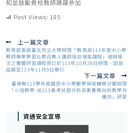
知並鼓勵貴校教師踴躍參加
Post Views:
185
上一篇文章
Read
more
教育部委請臺北市立大學辦理「教育部113年度中小學
articles
教師專業學習社群召集人講師培訓增能課程」增辦場
次之實體研習課程原訂於113年10月26日辦理，因故
延期至113年11月9日舉行
下一篇文章
臺東縣113學年度國民中小學數學領域輔導分團辦理
「小班教學-從113會考試題分析談素養導向的教學共
備坊」研習
資通安全宣導