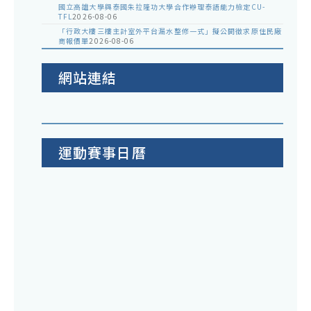
國立高雄大學與泰國朱拉隆功大學合作辦理泰語能力檢定CU-
TFL
2026-08-06
「行政大樓三樓主計室外平台漏水整修一式」擬公開徵求原住民廠
商報價單
2026-08-06
網站連結
運動賽事日曆