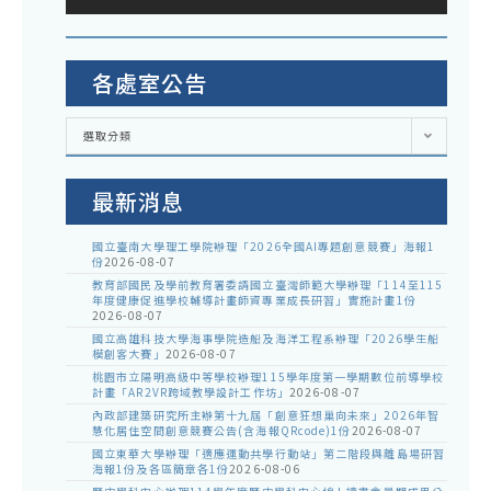
各處室公告
各
選取分類
處
室
公
告
最新消息
國立臺南大學理工學院辦理「2026全國AI專題創意競賽」海報1
份
2026-08-07
教育部國民及學前教育署委請國立臺灣師範大學辦理「114至115
年度健康促進學校輔導計畫師資專業成長研習」實施計畫1份
2026-08-07
國立高雄科技大學海事學院造船及海洋工程系辦理「2026學生船
模創客大賽」
2026-08-07
桃園市立陽明高級中等學校辦理115學年度第一學期數位前導學校
計畫「AR2VR跨域教學設計工作坊」
2026-08-07
內政部建築研究所主辦第十九屆「創意狂想巢向未來」2026年智
慧化居住空間創意競賽公告(含海報QRcode)1份
2026-08-07
國立東華大學辦理「適應運動共學行動站」第二階段與離島場研習
海報1份及各區簡章各1份
2026-08-06