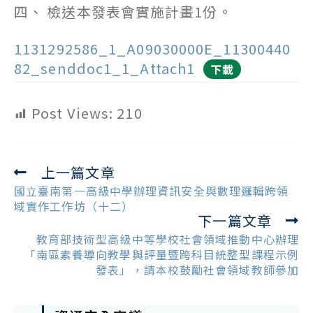
四、 檢送本發表會實施計畫1份。
1131292586_1_A09030000E_11300440
82_senddoc1_1_Attach1
下載
Post Views:
210
上一篇文章
Read
more
國立臺南第一高級中學辦理資訊安全與數理邏輯跨領
articles
域實作工作坊（十二）
下一篇文章
教育部技術型高級中等學校社會領域推動中心辦理
「南區素養導向教學與評量暨跨科目統整型課程示例
發表」，請本校鼓勵社會領域教師參加