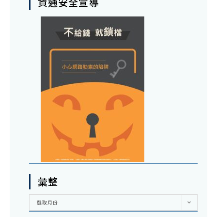
資通安全宣導
彙整
彙
選取月份
整