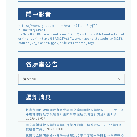
體中影音
https://www.youtube.com/watch?list=PLyj7F-
blDmYxiryAPAqLJLj-
hPMqaUKDK&time_continue=1&v=QFWTd08M8do&embeds_ref
erring_euri=https%3A%2F%2Fwww.ntpehs.ttct.edu.tw%2F&
source_ve_path=Mjg2NjY&feature=emb_logo
各處室公告
各
選取分類
處
室
公
告
最新消息
教育部國民及學前教育署委請國立臺灣師範大學辦理「114至115
年度健康促進學校輔導計畫師資專業成長研習」實施計畫1份
2026-08-07
國立高雄科技大學海事學院造船及海洋工程系辦理「2026學生船
模創客大賽」
2026-08-07
桃園市立陽明高級中等學校辦理115學年度第一學期數位前導學校