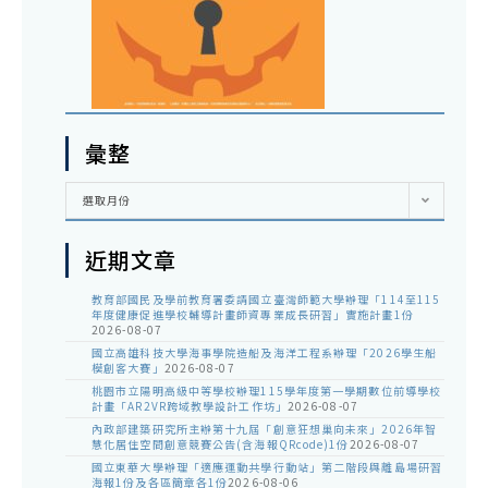
彙整
彙
選取月份
整
近期文章
教育部國民及學前教育署委請國立臺灣師範大學辦理「114至115
年度健康促進學校輔導計畫師資專業成長研習」實施計畫1份
2026-08-07
國立高雄科技大學海事學院造船及海洋工程系辦理「2026學生船
模創客大賽」
2026-08-07
桃園市立陽明高級中等學校辦理115學年度第一學期數位前導學校
計畫「AR2VR跨域教學設計工作坊」
2026-08-07
內政部建築研究所主辦第十九屆「創意狂想巢向未來」2026年智
慧化居住空間創意競賽公告(含海報QRcode)1份
2026-08-07
國立東華大學辦理「適應運動共學行動站」第二階段與離島場研習
海報1份及各區簡章各1份
2026-08-06