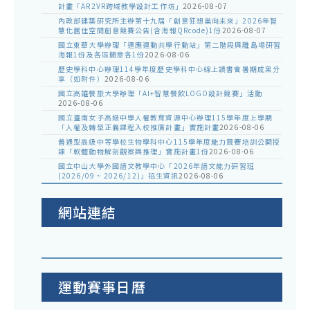
計畫「AR2VR跨域教學設計工作坊」
2026-08-07
內政部建築研究所主辦第十九屆「創意狂想巢向未來」2026年智
慧化居住空間創意競賽公告(含海報QRcode)1份
2026-08-07
國立東華大學辦理「適應運動共學行動站」第二階段與離島場研習
海報1份及各區簡章各1份
2026-08-06
歷史學科中心辦理114學年度歷史學科中心線上讀書會暑期成果分
享（如附件）
2026-08-06
國立高雄餐旅大學辦理「AI+智慧餐飲LOGO設計競賽」活動
2026-08-06
國立臺南女子高級中學人權教育資源中心辦理115學年度上學期
「人權及轉型正義課程入校推廣計畫」實施計畫
2026-08-06
普通型高級中等學校生物學科中心115學年度能力競賽培訓公開授
課「軟體動物解剖觀察與推理」實施計畫1份
2026-08-06
國立中山大學外國語文教學中心「2026年語文能力研習班
(2026/09 ~ 2026/12)」招生資訊
2026-08-06
網站連結
運動賽事日曆