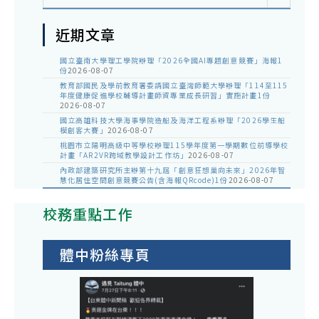
近期文章
國立臺南大學理工學院辦理「2026全國AI專題創意競賽」海報1
份
2026-08-07
教育部國民及學前教育署委請國立臺灣師範大學辦理「114至115
年度健康促進學校輔導計畫師資專業成長研習」實施計畫1份
2026-08-07
國立高雄科技大學海事學院造船及海洋工程系辦理「2026學生船
模創客大賽」
2026-08-07
桃園市立陽明高級中等學校辦理115學年度第一學期數位前導學校
計畫「AR2VR跨域教學設計工作坊」
2026-08-07
內政部建築研究所主辦第十九屆「創意狂想巢向未來」2026年智
慧化居住空間創意競賽公告(含海報QRcode)1份
2026-08-07
校務重點工作
體中粉絲專頁