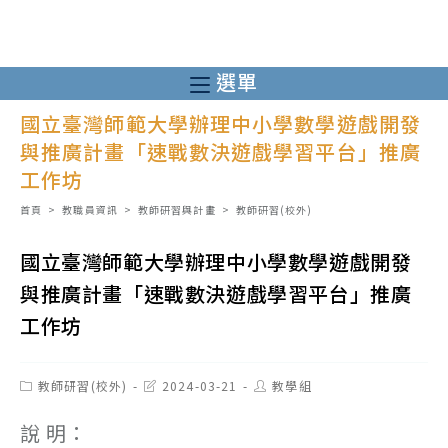
跳
轉
至
選單
主
國立臺灣師範大學辦理中小學數學遊戲開發
要
與推廣計畫「速戰數決遊戲學習平台」推廣
內
工作坊
容
首頁
>
教職員資訊
>
教師研習與計畫
>
教師研習(校外)
國立臺灣師範大學辦理中小學數學遊戲開發
與推廣計畫「速戰數決遊戲學習平台」推廣
工作坊
Post
Post
Post
教師研習(校外)
2024-03-21
教學組
category:
last
author:
modified:
說 明：