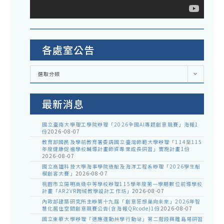
各處室公告
各
選取分類
處
室
公
告
最新消息
國立臺南大學理工學院辦理「2026全國AI專題創意競賽」海報1
份
2026-08-07
教育部國民及學前教育署委請國立臺灣師範大學辦理「114至115
年度健康促進學校輔導計畫師資專業成長研習」實施計畫1份
2026-08-07
國立高雄科技大學海事學院造船及海洋工程系辦理「2026學生船
模創客大賽」
2026-08-07
桃園市立陽明高級中等學校辦理115學年度第一學期數位前導學校
計畫「AR2VR跨域教學設計工作坊」
2026-08-07
內政部建築研究所主辦第十九屆「創意狂想巢向未來」2026年智
慧化居住空間創意競賽公告(含海報QRcode)1份
2026-08-07
國立東華大學辦理「適應運動共學行動站」第二階段與離島場研習