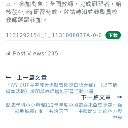
三、 參加對象：全國教師，完成研習者，始
核發4小時研習時數，敬請轉知並鼓勵貴校
教師踴躍參加。
1131292154_1_1131008037A-0-0
下載
Post Views:
235
上一篇文章
Read
more
「IVY CUP長春藤大學聯盟國際口語大賽」（以下簡
articles
稱本活動）說明與教師增能研習活動計畫
下一篇文章
歷史學科中心辦理112學年度中國史與東亞史專題－從
「郡縣城邦」到「共治天下」—中國歷史上的地方與
中央