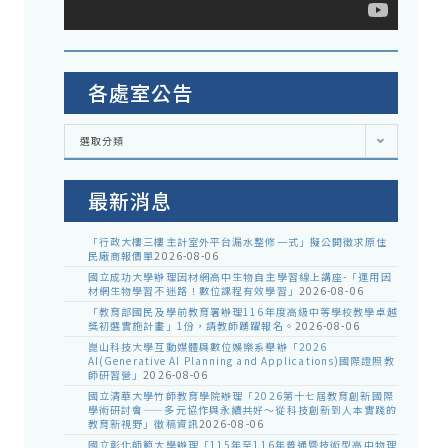
各處室公告
各
選取分類
處
室
公
告
最新消息
「行政大樓三樓主計室外平台漏水整修一式」擬公開徵求原住
民廠商報價單
2026-08-06
國立成功大學辦理因材網高中生物自主學習線上講座-「運用因
材網生物學習不迷路！數位課程有效學習」
2026-08-06
「教育部國民及學前教育署辦理116年度高級中等學校教學卓越
獎初選實施計畫」1份，請教師踴躍報名。
2026-08-06
崑山科技大學互動媒體與數位娛樂系舉辦「2026
AI(Generative AI Planning and Applications)國際證照教
師研習營」
2026-08-06
國立清華大學竹師教育學院辦理「2026第十七屆教育創新國際
學術研討會——多元協作與永續共好～從科技創新到人本實踐的
教育新視野」徵稿資訊
2026-08-06
國立彰化師範大學辦理「115年至116年普通暨技術型高中物理