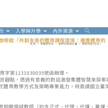
示
入學與升學
內外資源
界咖啡館『共創友善的體育課程環境：適應體育的
首頁
>
教職員資訊
>
教師研習與計畫
>
教師研習(校外)
字第1131030035號函辦理。
交流觀點，透過有意義的對話激發集體智慧來探索
式體育教學方式及策略專業能力，特委請國立臺
教相關領域教師（均含正式、代理、代課、兼課