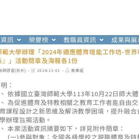
生資訊
榮譽榜
教職員資訊
成果與展
師範大學辦理「2024年適應體育增能工作坊-世
新』」活動簡章及海報各1份
t
Post
Post
教師研習(校外)
2024-11-01
教學組
egory:
last
author:
modified:
 明：
、 依據國立臺灣師範大學113年10月22日師大體育
、 為促進體育及特教相關之教育工作者能自由
育課程設計之新思維及解決教學困境，提升融合
學辦理旨揭活動。
、 本案活動資訊摘要如下，詳見附件簡章：
一)參與對象：全國各級學校之現職體育及特