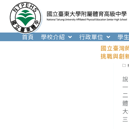
跳
轉
至
主
要
首頁
學校介紹
行政單位
學
內
國立臺灣
容
挑戰與創
Pos
cat
說
一
二
體
大
三
(