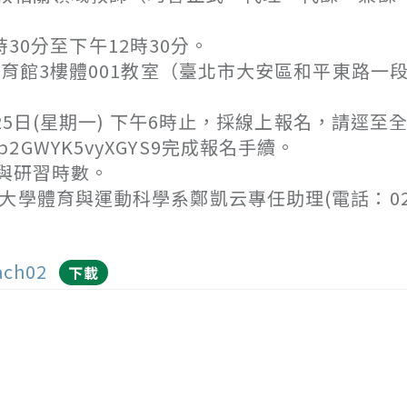
30分至下午12時30分。
館3樓體001教室（臺北市大安區和平東路一段1
5日(星期一) 下午6時止，採線上報名，請逕至
mp2GWYK5vyXGYS9完成報名手續。
與研習時數。
學體育與運動科學系鄭凱云專任助理(電話：02-7
ach02
下載