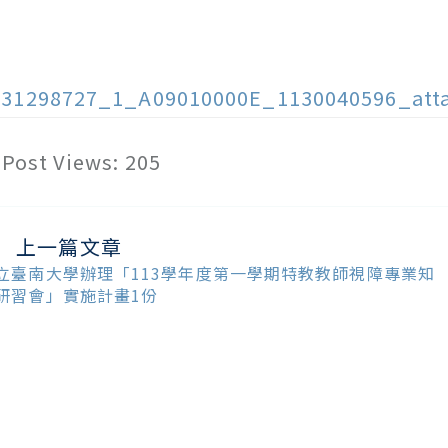
131298727_1_A09010000E_1130040596_att
Post Views:
205
上一篇文章
ead
ore
立臺南大學辦理「113學年度第一學期特教教師視障專業知
ticles
研習會」實施計畫1份