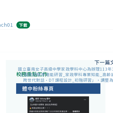
ach01
下載
下一篇
國立臺南女子高級中學家政學科中心為辦理113年1
校務重點工作
「全國教師教學增能研習_家政學科專業知能_高齡
跨世代對話•DT課程設計_初階研習」，調整
體中粉絲專頁