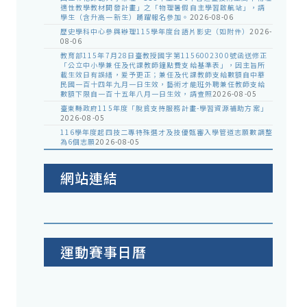
適性教學教材開發計畫」之「物理暑假自主學習啟航站」，請
學生（含升高一新生）踴躍報名參加。
2026-08-06
歷史學科中心參與辦理115學年度台語片影史（如附件）
2026-
08-06
教育部115年7月28日臺教授國字第1156002300號函送修正
「公立中小學兼任及代課教師鐘點費支給基準表」，因主旨所
載生效日有誤繕，爰予更正；兼任及代課教師支給數額自中華
民國一百十四年九月一日生效，藝術才能班外聘兼任教師支給
數額下限自一百十五年八月一日生效，請查照
2026-08-05
臺東縣政府115年度「脫貧支持服務計畫-學習資源補助方案」
2026-08-05
116學年度起四技二專特殊選才及技優甄審入學管道志願數調整
為6個志願
2026-08-05
網站連結
運動賽事日曆