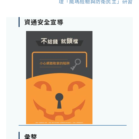
理「威瑪經驗與防衛民主」研習
資通安全宣導
彙整