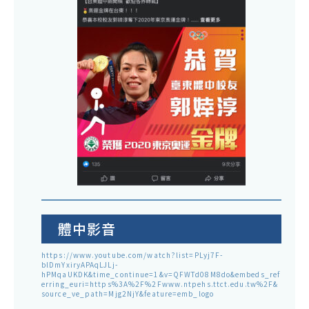
體中影音
https://www.youtube.com/watch?list=PLyj7F-
blDmYxiryAPAqLJLj-
hPMqaUKDK&time_continue=1&v=QFWTd08M8do&embeds_ref
erring_euri=https%3A%2F%2Fwww.ntpehs.ttct.edu.tw%2F&
source_ve_path=Mjg2NjY&feature=emb_logo