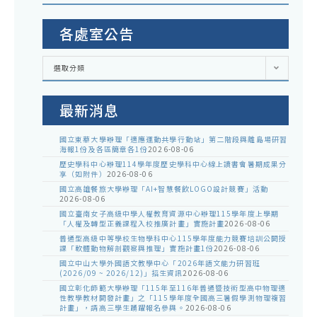
各處室公告
各
選取分類
處
室
公
告
最新消息
國立東華大學辦理「適應運動共學行動站」第二階段與離島場研習
海報1份及各區簡章各1份
2026-08-06
歷史學科中心辦理114學年度歷史學科中心線上讀書會暑期成果分
享（如附件）
2026-08-06
國立高雄餐旅大學辦理「AI+智慧餐飲LOGO設計競賽」活動
2026-08-06
國立臺南女子高級中學人權教育資源中心辦理115學年度上學期
「人權及轉型正義課程入校推廣計畫」實施計畫
2026-08-06
普通型高級中等學校生物學科中心115學年度能力競賽培訓公開授
課「軟體動物解剖觀察與推理」實施計畫1份
2026-08-06
國立中山大學外國語文教學中心「2026年語文能力研習班
(2026/09 ~ 2026/12)」招生資訊
2026-08-06
國立彰化師範大學辦理「115年至116年普通暨技術型高中物理適
性教學教材開發計畫」之「115學年度全國高三暑假學測物理複習
計畫」，請高三學生踴躍報名參與。
2026-08-06