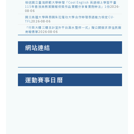
檢送國立臺灣師範大學辦理「Cool English 英語線上學習平臺
115年普技高教案簡報得獎作品實體分享會實施辦法」1份
2026-
08-06
國立高雄大學與泰國朱拉隆功大學合作辦理泰語能力檢定CU-
TFL
2026-08-06
「行政大樓三樓主計室外平台漏水整修一式」擬公開徵求原住民廠
商報價單
2026-08-06
網站連結
運動賽事日曆