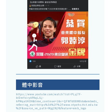
體中影音
https://www.youtube.com/watch?list=PLyj7F-
blDmYxiryAPAqLJLj-
hPMqaUKDK&time_continue=1&v=QFWTd08M8do&embeds_
referring_euri=https%3A%2F%2Fwww.ntpehs.ttct.edu.tw
%2F&source_ve_path=Mjg2NjY&feature=emb_logo