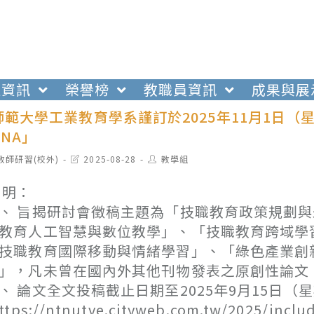
生資訊
榮譽榜
教職員資訊
成果與展
範大學工業教育學系謹訂於2025年11月1日（
NA」
t
Post
Post
教師研習(校外)
2025-08-28
教學組
egory:
last
author:
modified:
 明：
、 旨揭研討會徵稿主題為「技職教育政策規劃
教育人工智慧與數位教學」、「技職教育跨域學
技職教育國際移動與情緒學習」、「綠色產業創
」，凡未曾在國內外其他刊物發表之原創性論文
、 論文全文投稿截止日期至2025年9月15日
https://ntnutve.cityweb.com.tw/2025