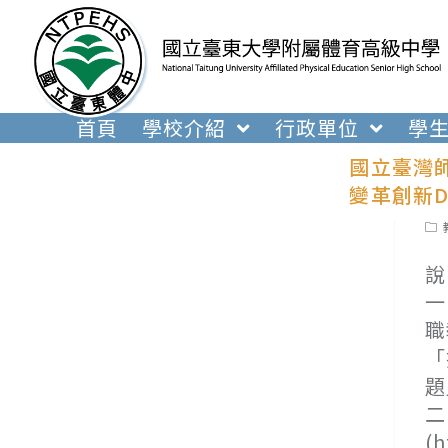
跳
轉
至
主
要
首頁
學校介紹
行政單位
學
內
國立臺灣師
容
變革創新D
Pos
cat
說
一
職
「
題
二
(