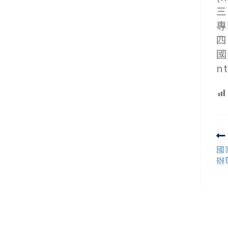
三
專
四
國
n
R
m
國
ar
辦