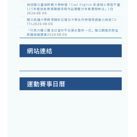
檢送國立臺灣師範大學辦理「Cool English 英語線上學習平臺
115年普技高教案簡報得獎作品實體分享會實施辦法」1份
2026-08-06
國立高雄大學與泰國朱拉隆功大學合作辦理泰語能力檢定CU-
TFL
2026-08-06
「行政大樓三樓主計室外平台漏水整修一式」擬公開徵求原住
民廠商報價單
2026-08-06
網站連結
運動賽事日曆