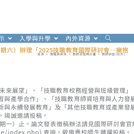
示
入學與升學
內外資源
星期六）辦理「2025技職教育國際研討會—擁抱
首頁
>
教職員資訊
>
教師研習與計畫
>
教師研習(校外)
與未來展望」、「技職教育校務經營與班級管理」
習與產學合作」、「技職教育師資培育與人力發
新與永續發展教育」及「其他技職教育或產業發
，竭誠邀請投稿。
（星期一）止。論文發表徵稿辦法請見國際研討會官
/include/index.php) 查詢，敬邀貴校師生踴躍投稿。