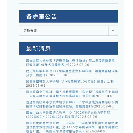
各處室公告
各
選取分類
處
室
公
告
最新消息
國立東華大學辦理「適應運動共學行動站」第二階段與離島場
研習海報1份及各區簡章各1份
2026-08-06
歷史學科中心辦理114學年度歷史學科中心線上讀書會暑期成果
分享（如附件）
2026-08-06
國立高雄餐旅大學辦理「AI+智慧餐飲LOGO設計競賽」活動
2026-08-06
國立臺南女子高級中學人權教育資源中心辦理115學年度上學期
「人權及轉型正義課程入校推廣計畫」實施計畫
2026-08-06
普通型高級中等學校生物學科中心115學年度能力競賽培訓公開
授課「軟體動物解剖觀察與推理」實施計畫1份
2026-08-06
國立中山大學外國語文教學中心「2026年語文能力研習班
(2026/09 ~ 2026/12)」招生資訊
2026-08-06
國立彰化師範大學辦理「115年至116年普通暨技術型高中物理
適性教學教材開發計畫」之「115學年度全國高三暑假學測物理
複習計畫」，請高三學生踴躍報名參與。
2026-08-06