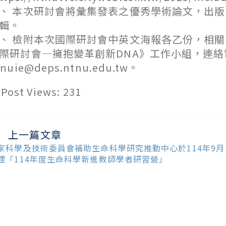
、 本次研討會將彙集發表之優秀學術論文，出版
輯。
、 檢附本次國際研討會中英文海報各乙份，相關
際研討會—擁抱變革創新DNA》工作小組，連絡電話：0
tnuie@deps.ntnu.edu.tw。
Post Views:
231
上一篇文章
ead
ore
家科學及技術委員會補助生命科學研究推動中心於114年9月
ticles
理「114年度生命科學新進教師學者研習營」