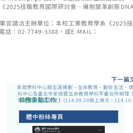
《2025技職教育國際研討會—擁抱變革創新DN
事宜請洽主辦單位：本校工業教育學系《2025
2-7749-3388，或E-MAIL：
下一篇
家政學科中心與生涯規劃、生命教育、藝術生活、
科中心及臺北市家政暨生命教育學科平臺合作辦理【
校務重點工作
情緒學習基礎課程】(114.09.20線上場次、114.10
體中粉絲專頁