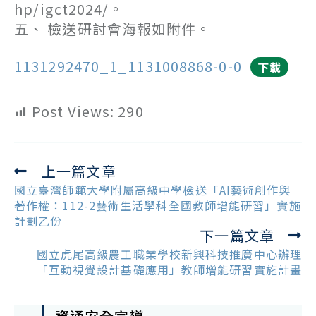
hp/igct2024/。
五、 檢送研討會海報如附件。
1131292470_1_1131008868-0-0
下載
Post Views:
290
上一篇文章
Read
more
國立臺灣師範大學附屬高級中學檢送「AI藝術創作與
articles
著作權：112-2藝術生活學科全國教師增能研習」實施
計劃乙份
下一篇文章
國立虎尾高級農工職業學校新興科技推廣中心辦理
「互動視覺設計基礎應用」教師增能研習實施計畫