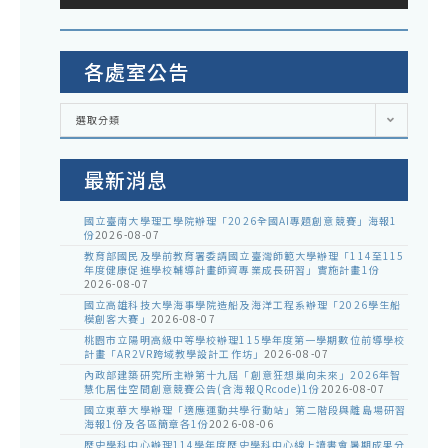
各處室公告
各
選取分類
處
室
公
告
最新消息
國立臺南大學理工學院辦理「2026全國AI專題創意競賽」海報1
份
2026-08-07
教育部國民及學前教育署委請國立臺灣師範大學辦理「114至115
年度健康促進學校輔導計畫師資專業成長研習」實施計畫1份
2026-08-07
國立高雄科技大學海事學院造船及海洋工程系辦理「2026學生船
模創客大賽」
2026-08-07
桃園市立陽明高級中等學校辦理115學年度第一學期數位前導學校
計畫「AR2VR跨域教學設計工作坊」
2026-08-07
內政部建築研究所主辦第十九屆「創意狂想巢向未來」2026年智
慧化居住空間創意競賽公告(含海報QRcode)1份
2026-08-07
國立東華大學辦理「適應運動共學行動站」第二階段與離島場研習
海報1份及各區簡章各1份
2026-08-06
歷史學科中心辦理114學年度歷史學科中心線上讀書會暑期成果分