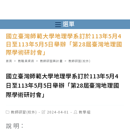
跳
轉
至
選單
主
國立臺灣師範大學地理學系訂於113年5月4
要
日至113年5月5日舉辦「第28屆臺灣地理國
內
際學術研討會」
容
首頁
>
教職員資訊
>
教師研習與計畫
>
教師研習(校外)
國立臺灣師範大學地理學系訂於113年5月4
日至113年5月5日舉辦「第28屆臺灣地理國
際學術研討會」
Post
Post
Post
教師研習(校外)
2024-04-01
教學組
category:
last
author:
modified:
說 明：