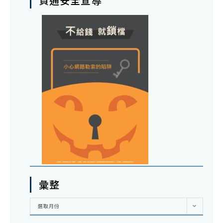
資通安全宣導
彙整
彙
選取月份
整