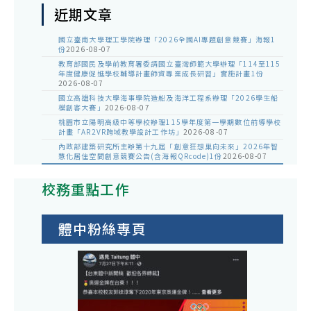
近期文章
國立臺南大學理工學院辦理「2026全國AI專題創意競賽」海報1
份
2026-08-07
教育部國民及學前教育署委請國立臺灣師範大學辦理「114至115
年度健康促進學校輔導計畫師資專業成長研習」實施計畫1份
2026-08-07
國立高雄科技大學海事學院造船及海洋工程系辦理「2026學生船
模創客大賽」
2026-08-07
桃園市立陽明高級中等學校辦理115學年度第一學期數位前導學校
計畫「AR2VR跨域教學設計工作坊」
2026-08-07
內政部建築研究所主辦第十九屆「創意狂想巢向未來」2026年智
慧化居住空間創意競賽公告(含海報QRcode)1份
2026-08-07
校務重點工作
體中粉絲專頁