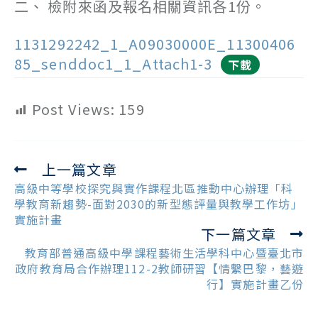
二、 檢附來函及報名相關資訊各1份。
1131292242_1_A09030000E_11300406
85_senddoc1_1_Attach1-3
下載
Post Views:
159
上一篇文章
Read
more
高級中等學校探究與實作課程北區推動中心辦理「科
articles
學教育新趨勢-面對2030的新型態評量與教學工作坊」
實施計畫
下一篇文章
教育部普通高級中學課程藝術生活學科中心暨臺北市
政府教育局合作辦理112-2教師研習【情繫巴黎，藝遊
行】實施計畫乙份