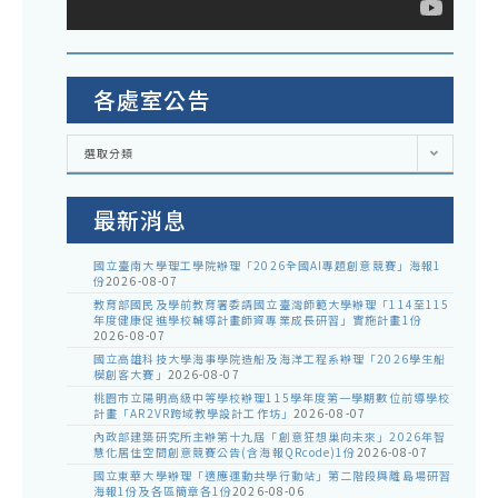
各處室公告
各
選取分類
處
室
公
告
最新消息
國立臺南大學理工學院辦理「2026全國AI專題創意競賽」海報1
份
2026-08-07
教育部國民及學前教育署委請國立臺灣師範大學辦理「114至115
年度健康促進學校輔導計畫師資專業成長研習」實施計畫1份
2026-08-07
國立高雄科技大學海事學院造船及海洋工程系辦理「2026學生船
模創客大賽」
2026-08-07
桃園市立陽明高級中等學校辦理115學年度第一學期數位前導學校
計畫「AR2VR跨域教學設計工作坊」
2026-08-07
內政部建築研究所主辦第十九屆「創意狂想巢向未來」2026年智
慧化居住空間創意競賽公告(含海報QRcode)1份
2026-08-07
國立東華大學辦理「適應運動共學行動站」第二階段與離島場研習
海報1份及各區簡章各1份
2026-08-06