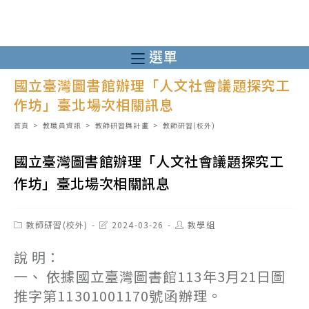
跳
轉
至
選單
主
國立臺灣圖書館辦理「人文社會議題探究工
要
作坊」臺北場次相關訊息
內
容
首頁
>
教職員資訊
>
教師研習與計畫
>
教師研習(校外)
國立臺灣圖書館辦理「人文社會議題探究工
作坊」臺北場次相關訊息
Post
Post
Post
教師研習(校外)
2024-03-26
教學組
category:
last
author:
modified:
說 明：
一、 依據國立臺灣圖書館113年3月21日圖
推字第11301001170號函辦理。