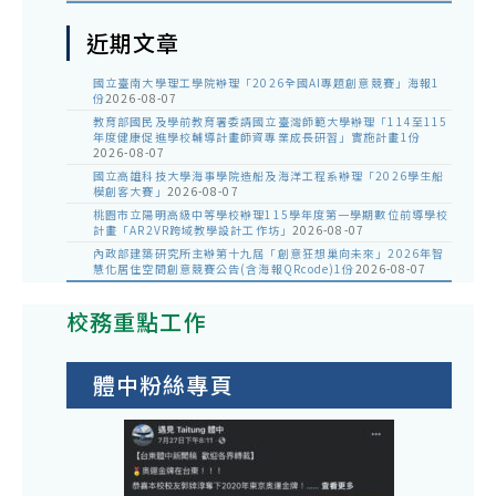
近期文章
國立臺南大學理工學院辦理「2026全國AI專題創意競賽」海報1
份
2026-08-07
教育部國民及學前教育署委請國立臺灣師範大學辦理「114至115
年度健康促進學校輔導計畫師資專業成長研習」實施計畫1份
2026-08-07
國立高雄科技大學海事學院造船及海洋工程系辦理「2026學生船
模創客大賽」
2026-08-07
桃園市立陽明高級中等學校辦理115學年度第一學期數位前導學校
計畫「AR2VR跨域教學設計工作坊」
2026-08-07
內政部建築研究所主辦第十九屆「創意狂想巢向未來」2026年智
慧化居住空間創意競賽公告(含海報QRcode)1份
2026-08-07
校務重點工作
體中粉絲專頁