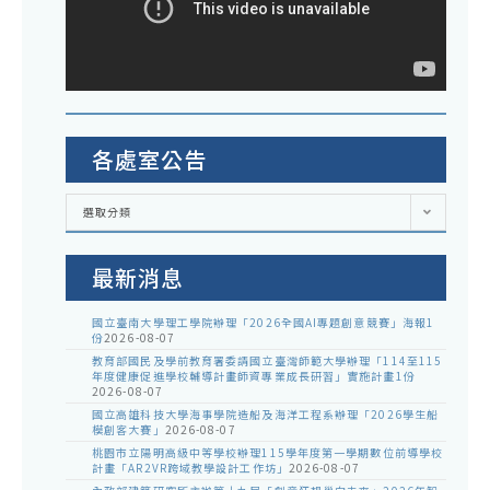
各處室公告
各
選取分類
處
室
公
告
最新消息
國立臺南大學理工學院辦理「2026全國AI專題創意競賽」海報1
份
2026-08-07
教育部國民及學前教育署委請國立臺灣師範大學辦理「114至115
年度健康促進學校輔導計畫師資專業成長研習」實施計畫1份
2026-08-07
國立高雄科技大學海事學院造船及海洋工程系辦理「2026學生船
模創客大賽」
2026-08-07
桃園市立陽明高級中等學校辦理115學年度第一學期數位前導學校
計畫「AR2VR跨域教學設計工作坊」
2026-08-07