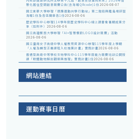
內政部建築研究所主辦第十九屆「創意狂想巢向未來」2026年智
慧化居住空間創意競賽公告(含海報QRcode)1份
2026-08-07
國立東華大學辦理「適應運動共學行動站」第二階段與離島場研習
海報1份及各區簡章各1份
2026-08-06
歷史學科中心辦理114學年度歷史學科中心線上讀書會暑期成果分
享（如附件）
2026-08-06
國立高雄餐旅大學辦理「AI+智慧餐飲LOGO設計競賽」活動
2026-08-06
國立臺南女子高級中學人權教育資源中心辦理115學年度上學期
「人權及轉型正義課程入校推廣計畫」實施計畫
2026-08-06
普通型高級中等學校生物學科中心115學年度能力競賽培訓公開授
課「軟體動物解剖觀察與推理」實施計畫1份
2026-08-06
網站連結
運動賽事日曆