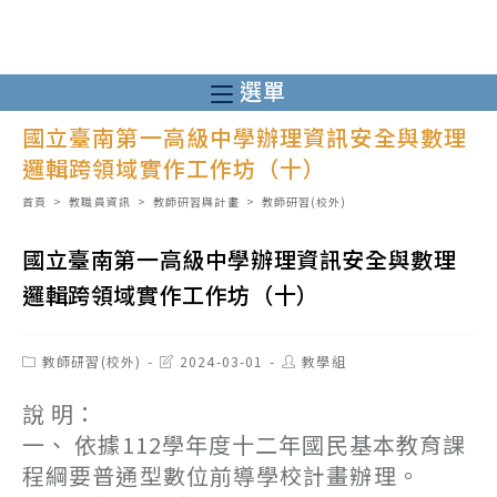
跳
轉
至
選單
主
國立臺南第一高級中學辦理資訊安全與數理
要
邏輯跨領域實作工作坊（十）
內
容
首頁
>
教職員資訊
>
教師研習與計畫
>
教師研習(校外)
國立臺南第一高級中學辦理資訊安全與數理
邏輯跨領域實作工作坊（十）
Post
Post
Post
教師研習(校外)
2024-03-01
教學組
category:
last
author:
modified:
說 明：
一、 依據112學年度十二年國民基本教育課
程綱要普通型數位前導學校計畫辦理。