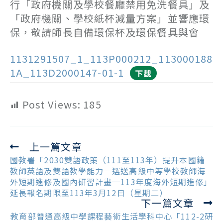
行「政府機關及學校餐廳禁用免洗餐具」及
「政府機關、學校紙杯減量方案」並響應環
保，敬請師長自備環保杯及環保餐具與會
1131291507_1_113P000212_113000188
1A_113D2000147-01-1
下載
Post Views:
185
上一篇文章
Read
more
國教署「2030雙語政策（111至113年）提升本國籍
articles
教師英語及雙語教學能力─選送高級中等學校教師海
外短期進修及國內研習計畫─113年度海外短期進修」
延長報名期限至113年3月12日（星期二）
下一篇文章
教育部普通高級中學課程藝術生活學科中心「112-2研