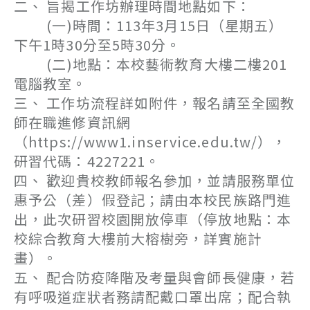
二、 旨揭工作坊辦理時間地點如下：
(一)時間：113年3月15日（星期五）
下午1時30分至5時30分。
(二)地點：本校藝術教育大樓二樓201
電腦教室。
三、 工作坊流程詳如附件，報名請至全國教
師在職進修資訊網
（https://www1.inservice.edu.tw/），
研習代碼：4227221。
四、 歡迎貴校教師報名參加，並請服務單位
惠予公（差）假登記；請由本校民族路門進
出，此次研習校園開放停車（停放地點：本
校綜合教育大樓前大榕樹旁，詳實施計
畫）。
五、 配合防疫降階及考量與會師長健康，若
有呼吸道症狀者務請配戴口罩出席；配合執