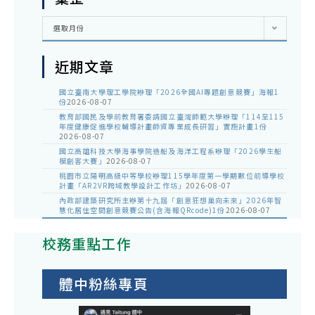
彙
選取月份
整
近期文章
國立臺南大學理工學院辦理「2026全國AI專題創意競賽」海報1
份
2026-08-07
教育部國民及學前教育署委請國立臺灣師範大學辦理「114至115
年度健康促進學校輔導計畫師資專業成長研習」實施計畫1份
2026-08-07
國立高雄科技大學海事學院造船及海洋工程系辦理「2026學生船
模創客大賽」
2026-08-07
桃園市立陽明高級中等學校辦理115學年度第一學期數位前導學校
計畫「AR2VR跨域教學設計工作坊」
2026-08-07
內政部建築研究所主辦第十九屆「創意狂想巢向未來」2026年智
慧化居住空間創意競賽公告(含海報QRcode)1份
2026-08-07
校務重點工作
體中粉絲專頁