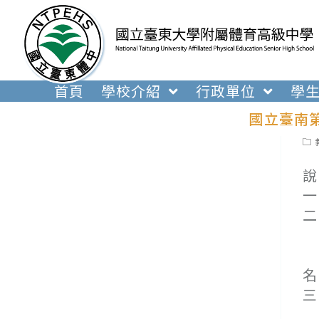
跳
轉
至
主
要
首頁
學校介紹
行政單位
學
內
國立臺南
容
Pos
cat
說
一
二
(
(
名
三
(