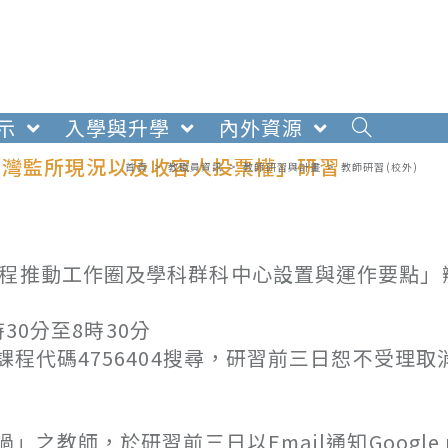
示
入學與升學
內外資源
臺灣監所現況以及收容人投票權」研習
首頁
>
教職員資訊
>
教師研習與計畫
>
教師研習(校外)
課程推動工作圈及學科群科中心設置與運作要點」
30分至8時30分
代碼4756404搜尋，研習前三日恕不受理取
師，於研習前三日以Email通知Google m