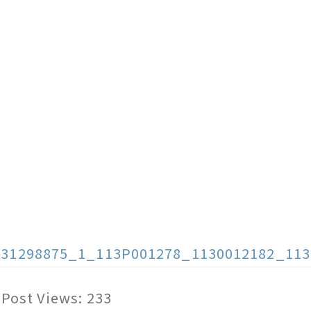
131298875_1_113P001278_1130012182_113
Post Views:
233