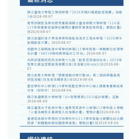
國立臺南大學理工學院辦理「2026全國AI專題創意競賽」海報
1份
2026-08-07
教育部國民及學前教育署委請國立臺灣師範大學辦理「114至
115年度健康促進學校輔導計畫師資專業成長研習」實施計畫1
份
2026-08-07
國立高雄科技大學海事學院造船及海洋工程系辦理「2026學生
船模創客大賽」
2026-08-07
桃園市立陽明高級中等學校辦理115學年度第一學期數位前導學
校計畫「AR2VR跨域教學設計工作坊」
2026-08-07
內政部建築研究所主辦第十九屆「創意狂想巢向未來」2026年
智慧化居住空間創意競賽公告(含海報QRcode)1份
2026-08-
07
國立東華大學辦理「適應運動共學行動站」第二階段與離島場
研習海報1份及各區簡章各1份
2026-08-06
歷史學科中心辦理114學年度歷史學科中心線上讀書會暑期成果
分享（如附件）
2026-08-06
國立高雄餐旅大學辦理「AI+智慧餐飲LOGO設計競賽」活動
2026-08-06
國立臺南女子高級中學人權教育資源中心辦理115學年度上學期
「人權及轉型正義課程入校推廣計畫」實施計畫
2026-08-06
普通型高級中等學校生物學科中心115學年度能力競賽培訓公開
授課「軟體動物解剖觀察與推理」實施計畫1份
2026-08-06