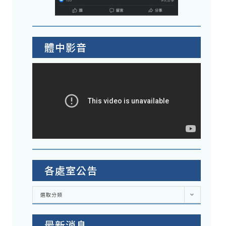
體中影音
各處室公告
各
選取分類
處
室
公
告
最新消息