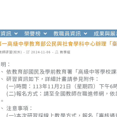
生資訊
榮譽榜
教職員資訊
成果與展
第一高級中學教育部公民與社會學科中心辦理「
t
Post
Post
教師研習(校外)
2024-11-06
教學組
egory:
last
author:
modified:
 明：
、 依教育部國民及學前教育署「高級中等學校
、 研習資訊如下，詳細計畫請參見附件：
一)時間：113年11月21日（星期四）下午6時
二)報名方式：請至全國教師在職進修網，依課程
。
、 注意事項：
一)本次研習採線上教學方式，報名「審核通過」之教