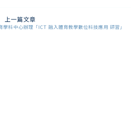
上一篇文章
ead
ore
育學科中心辦理「ICT 融入體育教學數位科技應用 研習」
ticles