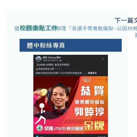
下一篇
校務重點工作
國立臺中教育大學辦理「易讀手冊實戰編製~以因材
體中粉絲專頁