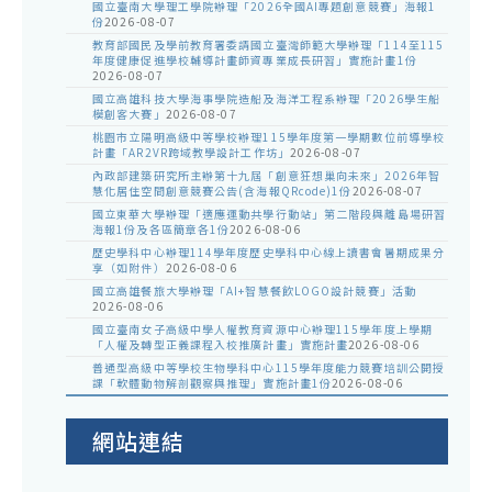
國立臺南大學理工學院辦理「2026全國AI專題創意競賽」海報1
份
2026-08-07
教育部國民及學前教育署委請國立臺灣師範大學辦理「114至115
年度健康促進學校輔導計畫師資專業成長研習」實施計畫1份
2026-08-07
國立高雄科技大學海事學院造船及海洋工程系辦理「2026學生船
模創客大賽」
2026-08-07
桃園市立陽明高級中等學校辦理115學年度第一學期數位前導學校
計畫「AR2VR跨域教學設計工作坊」
2026-08-07
內政部建築研究所主辦第十九屆「創意狂想巢向未來」2026年智
慧化居住空間創意競賽公告(含海報QRcode)1份
2026-08-07
國立東華大學辦理「適應運動共學行動站」第二階段與離島場研習
海報1份及各區簡章各1份
2026-08-06
歷史學科中心辦理114學年度歷史學科中心線上讀書會暑期成果分
享（如附件）
2026-08-06
國立高雄餐旅大學辦理「AI+智慧餐飲LOGO設計競賽」活動
2026-08-06
國立臺南女子高級中學人權教育資源中心辦理115學年度上學期
「人權及轉型正義課程入校推廣計畫」實施計畫
2026-08-06
普通型高級中等學校生物學科中心115學年度能力競賽培訓公開授
課「軟體動物解剖觀察與推理」實施計畫1份
2026-08-06
網站連結