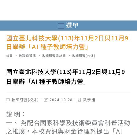
跳
轉
至
選單
主
國立臺北科技大學(113)年11月2日與11月9
要
日舉辦「AI 種子教師培力營」
內
容
首頁
>
教職員資訊
>
教師研習與計畫
>
教師研習(校外)
國立臺北科技大學(113)年11月2日與11月9
日舉辦「AI 種子教師培力營」
Post
Post
Post
教師研習(校外)
2024-10-28
教學組
category:
last
author:
modified:
說 明：
一、 為配合國家科學及技術委員會科普活動
之推廣，本校資訊與財金管理系提出「AI