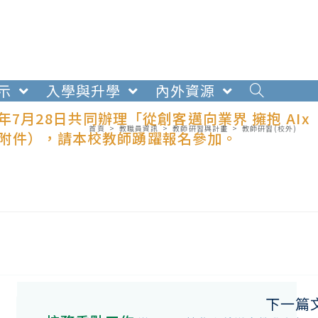
示
入學與升學
內外資源
7月28日共同辦理「從創客邁向業界 擁抱 AIx
首頁
>
教職員資訊
>
教師研習與計畫
>
教師研習(校外)
詳如附件），請本校教師踴躍報名參加。
下一篇