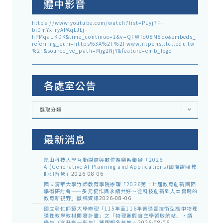
體中影音
https://www.youtube.com/watch?list=PLyj7F-
blDmYxiryAPAqLJLj-
hPMqaUKDK&time_continue=1&v=QFWTd08M8do&embeds_
referring_euri=https%3A%2F%2Fwww.ntpehs.ttct.edu.tw
%2F&source_ve_path=Mjg2NjY&feature=emb_logo
各處室公告
各
選取分類
處
室
公
告
最新消息
崑山科技大學互動媒體與數位娛樂系舉辦「2026
AI(Generative AI Planning and Applications)國際證照教
師研習營」
2026-08-06
國立清華大學竹師教育學院辦理「2026第十七屆教育創新國際
學術研討會——多元協作與永續共好～從科技創新到人本實踐的
教育新視野」徵稿資訊
2026-08-06
國立彰化師範大學辦理「115年至116年普通暨技術型高中物理
適性教學教材開發計畫」之「物理暑假自主學習啟航站」，請
學生（含升高一新生）踴躍報名參加。
2026-08-06