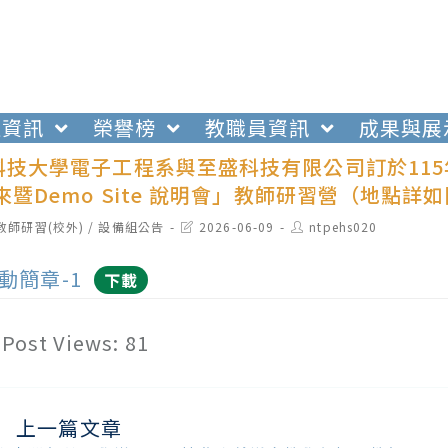
生資訊
榮譽榜
教職員資訊
成果與展
技大學電子工程系與至盛科技有限公司訂於115年
來暨Demo Site 說明會」教師研習營（地點
t
Post
Post
教師研習(校外)
/
設備組公告
2026-06-09
ntpehs020
egory:
last
author:
modified:
動簡章-1
下載
Post Views:
81
上一篇文章
ead