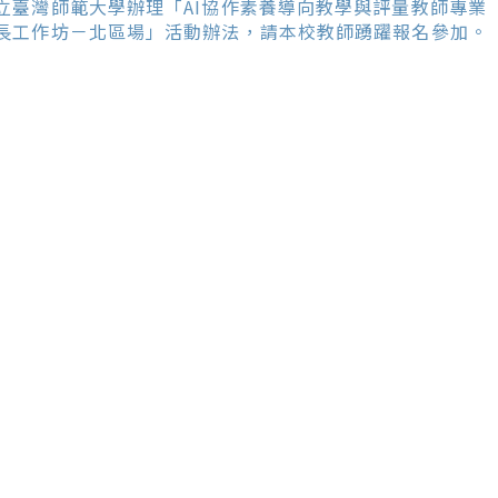
ore
立臺灣師範大學辦理「AI協作素養導向教學與評量教師專業
ticles
長工作坊－北區場」活動辦法，請本校教師踴躍報名參加。