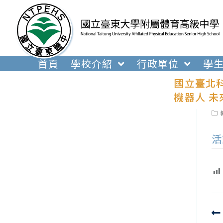
跳
轉
至
主
要
首頁
學校介紹
行政單位
學
內
國立臺北科
容
機器人 未
Pos
cat
活
R