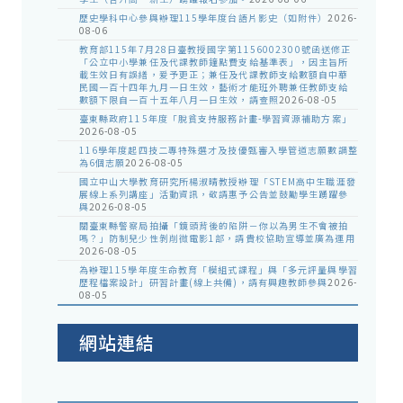
歷史學科中心參與辦理115學年度台語片影史（如附件）
2026-
08-06
教育部115年7月28日臺教授國字第1156002300號函送修正
「公立中小學兼任及代課教師鐘點費支給基準表」，因主旨所
載生效日有誤繕，爰予更正；兼任及代課教師支給數額自中華
民國一百十四年九月一日生效，藝術才能班外聘兼任教師支給
數額下限自一百十五年八月一日生效，請查照
2026-08-05
臺東縣政府115年度「脫貧支持服務計畫-學習資源補助方案」
2026-08-05
116學年度起四技二專特殊選才及技優甄審入學管道志願數調整
為6個志願
2026-08-05
國立中山大學教育研究所楊淑晴教授辦理「STEM高中生職涯發
展線上系列講座」活動資訊，敬請惠予公告並鼓勵學生踴躍參
與
2026-08-05
關臺東縣警察局拍攝「鏡頭背後的陷阱－你以為男生不會被拍
嗎？」防制兒少性剝削微電影1部，請貴校協助宣導並廣為運用
2026-08-05
為辦理115學年度生命教育「模組式課程」與「多元評量與學習
歷程檔案設計」研習計畫(線上共備)，請有興趣教師參與
2026-
08-05
網站連結