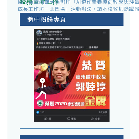
校務重點工作
國立臺灣師範大學辦理「AI協作素養導向教學與評
成長工作坊－北區場」活動辦法，請本校教師踴躍
體中粉絲專頁