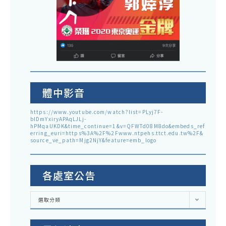
體中影音
https://www.youtube.com/watch?list=PLyj7F-
blDmYxiryAPAqLJLj-
hPMqaUKDK&time_continue=1&v=QFWTd08M8do&embeds_ref
erring_euri=https%3A%2F%2Fwww.ntpehs.ttct.edu.tw%2F&
source_ve_path=Mjg2NjY&feature=emb_logo
各處室公告
各
選取分類
處
室
公
告