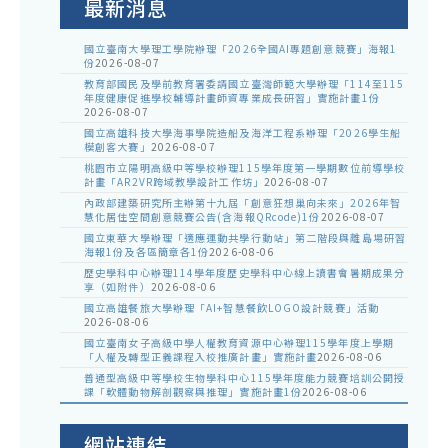
最新消息
國立臺南大學理工學院辦理「2026全國AI專題創意競賽」海報1
份
2026-08-07
教育部國民及學前教育署委請國立臺灣師範大學辦理「114至115
年度健康促進學校輔導計畫師資專業成長研習」實施計畫1份
2026-08-07
國立高雄科技大學海事學院造船及海洋工程系辦理「2026學生船
模創客大賽」
2026-08-07
桃園市立陽明高級中等學校辦理115學年度第一學期數位前導學校
計畫「AR2VR跨域教學設計工作坊」
2026-08-07
內政部建築研究所主辦第十九屆「創意狂想巢向未來」2026年智
慧化居住空間創意競賽公告(含海報QRcode)1份
2026-08-07
國立東華大學辦理「適應運動共學行動站」第二階段與離島場研習
海報1份及各區簡章各1份
2026-08-06
歷史學科中心辦理114學年度歷史學科中心線上讀書會暑期成果分
享（如附件）
2026-08-06
國立高雄餐旅大學辦理「AI+智慧餐飲LOGO設計競賽」活動
2026-08-06
國立臺南女子高級中學人權教育資源中心辦理115學年度上學期
「人權及轉型正義課程入校推廣計畫」實施計畫
2026-08-06
普通型高級中等學校生物學科中心115學年度能力競賽培訓公開授
課「軟體動物解剖觀察與推理」實施計畫1份
2026-08-06
網站連結