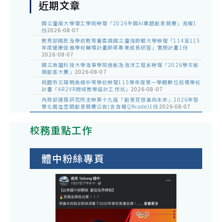
近期文章
國立臺南大學理工學院辦理「2026全國AI專題創意競賽」海報1
份
2026-08-07
教育部國民及學前教育署委請國立臺灣師範大學辦理「114至115
年度健康促進學校輔導計畫師資專業成長研習」實施計畫1份
2026-08-07
國立高雄科技大學海事學院造船及海洋工程系辦理「2026學生船
模創客大賽」
2026-08-07
桃園市立陽明高級中等學校辦理115學年度第一學期數位前導學校
計畫「AR2VR跨域教學設計工作坊」
2026-08-07
內政部建築研究所主辦第十九屆「創意狂想巢向未來」2026年智
慧化居住空間創意競賽公告(含海報QRcode)1份
2026-08-07
校務重點工作
體中粉絲專頁