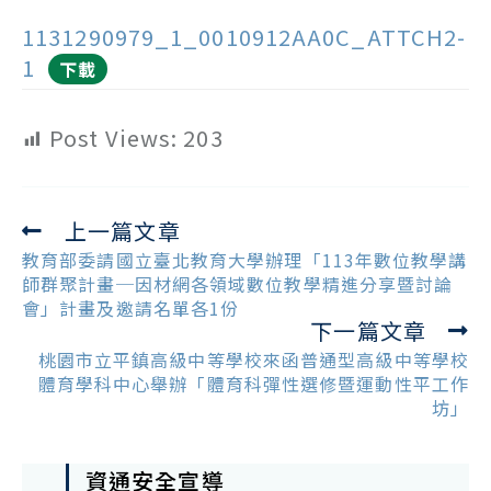
1131290979_1_0010912AA0C_ATTCH2-
1
下載
Post Views:
203
上一篇文章
Read
more
教育部委請國立臺北教育大學辦理「113年數位教學講
articles
師群聚計畫─因材網各領域數位教學精進分享暨討論
會」計畫及邀請名單各1份
下一篇文章
桃園市立平鎮高級中等學校來函普通型高級中等學校
體育學科中心舉辦「體育科彈性選修暨運動性平工作
坊」
資通安全宣導