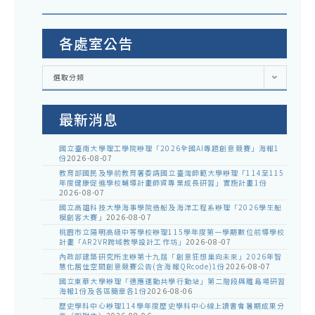
各處室公告
各
選取分類
處
室
公
告
最新消息
國立臺南大學理工學院辦理「2026全國AI專題創意競賽」海報1
份
2026-08-07
教育部國民及學前教育署委請國立臺灣師範大學辦理「114至115
年度健康促進學校輔導計畫師資專業成長研習」實施計畫1份
2026-08-07
國立高雄科技大學海事學院造船及海洋工程系辦理「2026學生船
模創客大賽」
2026-08-07
桃園市立陽明高級中等學校辦理115學年度第一學期數位前導學校
計畫「AR2VR跨域教學設計工作坊」
2026-08-07
內政部建築研究所主辦第十九屆「創意狂想巢向未來」2026年智
慧化居住空間創意競賽公告(含海報QRcode)1份
2026-08-07
國立東華大學辦理「適應運動共學行動站」第二階段與離島場研習
海報1份及各區簡章各1份
2026-08-06
歷史學科中心辦理114學年度歷史學科中心線上讀書會暑期成果分