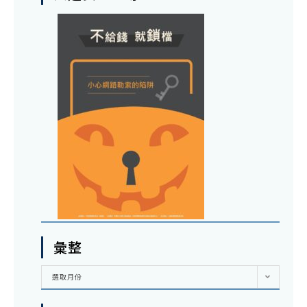
彙整
彙
選取月份
整