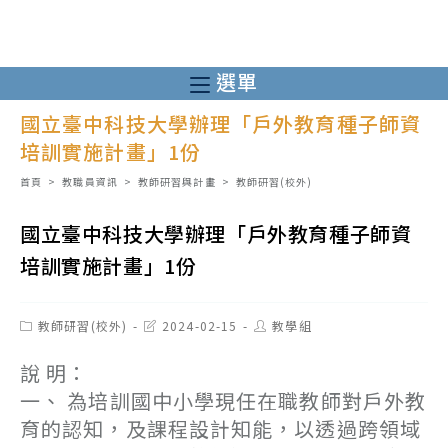
跳
轉
至
選單
主
國立臺中科技大學辦理「戶外教育種子師資
要
培訓實施計畫」1份
內
容
首頁
>
教職員資訊
>
教師研習與計畫
>
教師研習(校外)
國立臺中科技大學辦理「戶外教育種子師資
培訓實施計畫」1份
Post
Post
Post
教師研習(校外)
2024-02-15
教學組
category:
last
author:
modified:
說 明：
一、 為培訓國中小學現任在職教師對戶外教
育的認知，及課程設計知能，以透過跨領域