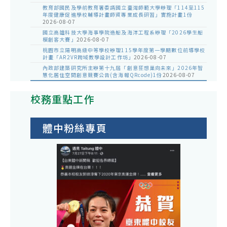
教育部國民及學前教育署委請國立臺灣師範大學辦理「114至115
年度健康促進學校輔導計畫師資專業成長研習」實施計畫1份
2026-08-07
國立高雄科技大學海事學院造船及海洋工程系辦理「2026學生船
模創客大賽」
2026-08-07
桃園市立陽明高級中等學校辦理115學年度第一學期數位前導學校
計畫「AR2VR跨域教學設計工作坊」
2026-08-07
內政部建築研究所主辦第十九屆「創意狂想巢向未來」2026年智
慧化居住空間創意競賽公告(含海報QRcode)1份
2026-08-07
校務重點工作
體中粉絲專頁