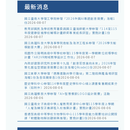
告
最新消息
國立臺南大學理工學院辦理「2026全國AI專題創意競賽」海報1
份
2026-08-07
教育部國民及學前教育署委請國立臺灣師範大學辦理「114至115
年度健康促進學校輔導計畫師資專業成長研習」實施計畫1份
2026-08-07
國立高雄科技大學海事學院造船及海洋工程系辦理「2026學生船
模創客大賽」
2026-08-07
桃園市立陽明高級中等學校辦理115學年度第一學期數位前導學校
計畫「AR2VR跨域教學設計工作坊」
2026-08-07
內政部建築研究所主辦第十九屆「創意狂想巢向未來」2026年智
慧化居住空間創意競賽公告(含海報QRcode)1份
2026-08-07
國立東華大學辦理「適應運動共學行動站」第二階段與離島場研習
海報1份及各區簡章各1份
2026-08-06
歷史學科中心辦理114學年度歷史學科中心線上讀書會暑期成果分
享（如附件）
2026-08-06
國立高雄餐旅大學辦理「AI+智慧餐飲LOGO設計競賽」活動
2026-08-06
國立臺南女子高級中學人權教育資源中心辦理115學年度上學期
「人權及轉型正義課程入校推廣計畫」實施計畫
2026-08-06
普通型高級中等學校生物學科中心115學年度能力競賽培訓公開授
課「軟體動物解剖觀察與推理」實施計畫1份
2026-08-06