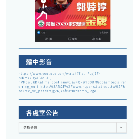
體中影音
https://www.youtube.com/watch?list=PLyj7F-
blDmYxiryAPAqLJLj-
hPMqaUKDK&time_continue=1&v=QFWTd08M8do&embeds_ref
erring_euri=https%3A%2F%2Fwww.ntpehs.ttct.edu.tw%2F&
source_ve_path=Mjg2NjY&feature=emb_logo
各處室公告
各
選取分類
處
室
公