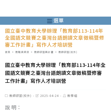
跳
轉
至
選單
主
國立臺中教育大學辦理「教育部113-114年
要
全國語文競賽之臺灣台語朗讀文章徵稿暨修
內
審工作計畫」寫作人才培訓營
容
首頁
>
教職員資訊
>
教師研習與計畫
>
教師研習(校外)
國立臺中教育大學辦理「教育部113-114年全
國語文競賽之臺灣台語朗讀文章徵稿暨修審
工作計畫」寫作人才培訓營
Post
Post
Post
教師研習(校外)
2025-04-24
教學組
category:
last
author:
modified:
說 明：