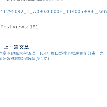
141295092_1_A09030000E_1140059006_sen
Post Views:
181
上一篇文章
ead
ore
立臺灣師範大學辦理「114年度山野教育推廣實施計畫」之
ticles
師研習進階課程簡章(第1梯)