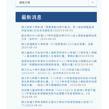
選取分類
處
室
公
告
最新消息
國立東華大學辦理「適應運動共學行動站」第二階段與離島場
研習海報1份及各區簡章各1份
2026-08-06
歷史學科中心辦理114學年度歷史學科中心線上讀書會暑期成果
分享（如附件）
2026-08-06
國立高雄餐旅大學辦理「AI+智慧餐飲LOGO設計競賽」活動
2026-08-06
國立臺南女子高級中學人權教育資源中心辦理115學年度上學期
「人權及轉型正義課程入校推廣計畫」實施計畫
2026-08-06
普通型高級中等學校生物學科中心115學年度能力競賽培訓公開
授課「軟體動物解剖觀察與推理」實施計畫1份
2026-08-06
國立中山大學外國語文教學中心「2026年語文能力研習班
(2026/09 ~ 2026/12)」招生資訊
2026-08-06
國立彰化師範大學辦理「115年至116年普通暨技術型高中物理
適性教學教材開發計畫」之「115學年度全國高三暑假學測物理
複習計畫」，請高三學生踴躍報名參與。
2026-08-06
檢送國立臺灣師範大學辦理「Cool English 英語線上學習平臺
115年普技高教案簡報得獎作品實體分享會實施辦法」1份
2026-08-06
國立高雄大學與泰國朱拉隆功大學合作辦理泰語能力檢定CU-
TFL
2026-08-06