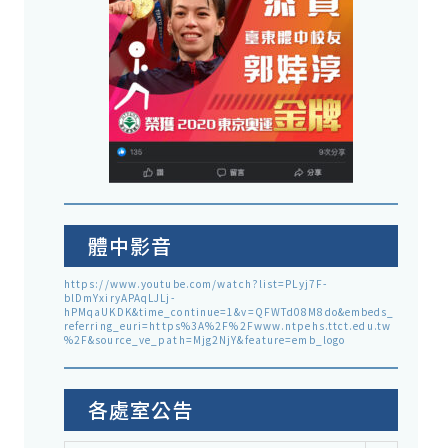
體中影音
https://www.youtube.com/watch?list=PLyj7F-
blDmYxiryAPAqLJLj-
hPMqaUKDK&time_continue=1&v=QFWTd08M8do&embeds_
referring_euri=https%3A%2F%2Fwww.ntpehs.ttct.edu.tw
%2F&source_ve_path=Mjg2NjY&feature=emb_logo
各處室公告
各