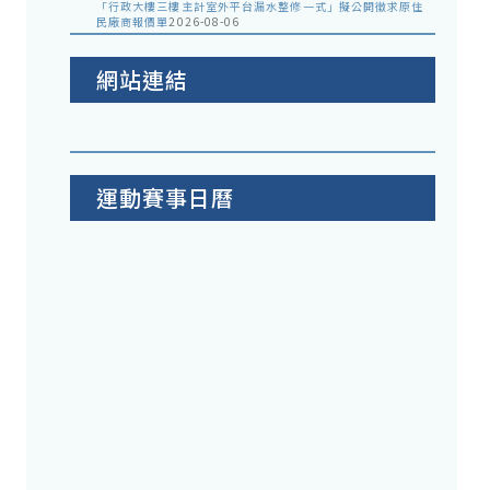
「行政大樓三樓主計室外平台漏水整修一式」擬公開徵求原住
民廠商報價單
2026-08-06
網站連結
運動賽事日曆