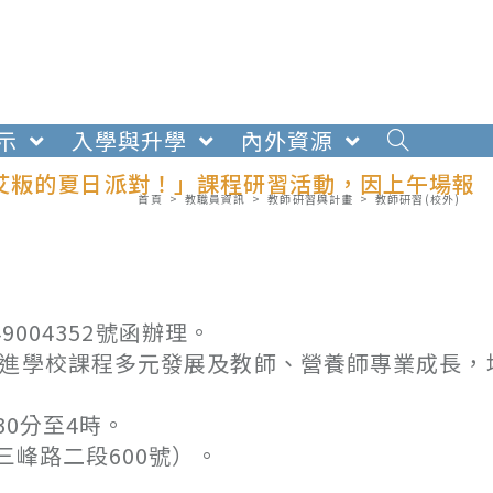
示
入學與升學
內外資源
艾粄的夏日派對！」課程研習活動，因上午場報
首頁
>
教職員資訊
>
教師研習與計畫
>
教師研習(校外)
9004352號函辦理。
促進學校課程多元發展及教師、營養師專業成長，
30分至4時。
峰路二段600號）。