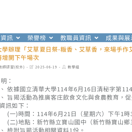
生資訊
榮譽榜
教職員資訊
成果與展
大學辦理「艾草夏日祭-粄香、艾草香，來場手作
特增開下午場次
t
Post
Post
教師研習(校外)
2025-06-19
教學組
egory:
last
author:
modified:
 明：
、 依據國立清華大學114年6月16日清秘字第114
、 旨揭活動為推廣客庄飲食文化與食農教育，
資訊如下：
一)時間：114年6月21日（星期六）下午1時
二)地點：新竹縣立寶山國中（新竹縣寶山鄉三
、 檢附旨揭活動相關資料1份。