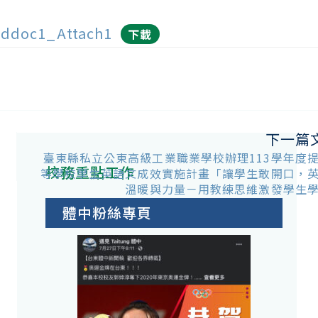
ddoc1_Attach1
下載
下一篇
臺東縣私立公東高級工業職業學校辦理113學年度
校務重點工作
等學校學生英語文成效實施計畫「讓學生敢開口，
溫暖與力量－用教練思維激發學生
體中粉絲專頁