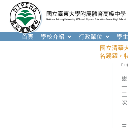
跳
轉
至
主
要
首頁
學校介紹
行政單位
學
內
國立清華
容
名踴躍，
Pos
cat
說
一
二
次
(
(
三