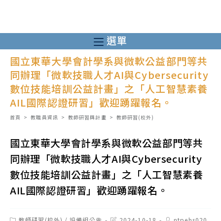
跳
轉
至
選單
主
國立東華大學會計學系與微軟公益部門等共
要
同辦理「微軟技職人才AI與Cybersecurity
內
數位技能培訓公益計畫」之「人工智慧素養
容
AIL國際認證研習」歡迎踴躍報名。
首頁
>
教職員資訊
>
教師研習與計畫
>
教師研習(校外)
國立東華大學會計學系與微軟公益部門等共
同辦理「微軟技職人才AI與Cybersecurity
數位技能培訓公益計畫」之「人工智慧素養
AIL國際認證研習」歡迎踴躍報名。
Post
Post
Post
教師研習(校外)
/
設備組公告
2024-10-18
ntpehs020