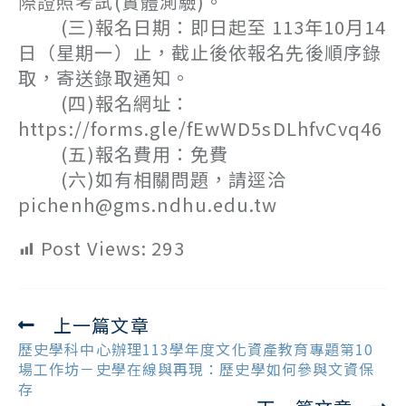
際證照考試(實體測驗)。
(三)報名日期：即日起至 113年10月14
日（星期一）止，截止後依報名先後順序錄
取，寄送錄取通知。
(四)報名網址：
https://forms.gle/fEwWD5sDLhfvCvq46
(五)報名費用：免費
(六)如有相關問題，請逕洽
pichenh@gms.ndhu.edu.tw
Post Views:
293
上一篇文章
Read
more
歷史學科中心辦理113學年度文化資產教育專題第10
articles
場工作坊－史學在線與再現：歷史學如何參與文資保
存