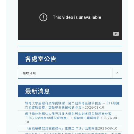
各處室公告
各
選取分類
處
室
公
告
最新消息
銘傳大學金融科技學院辦理「第二屆銘傳金融科技盃 － ETF模擬
交易實戰競賽」鼓勵學生踴躍報名參加。
2026-08-10
健行學校財團法人健行科技大學財務金融系與台新證券辦理
「2026全國高中職投資競賽」，鼓勵學生踴躍報名。
2026-08-
10
『金融基礎教育主題教材』推廣工作坊」活動資訊
2026-08-10