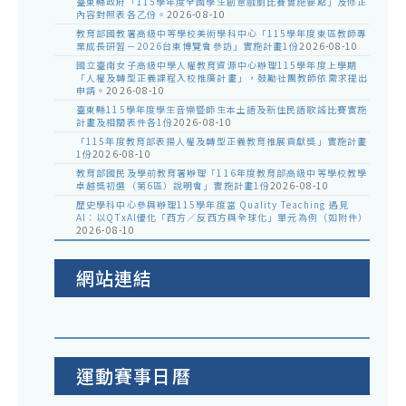
臺東縣政府「115學年度全國學生創意戲劇比賽實施要點」及修正
內容對照表各乙份。
2026-08-10
教育部國教署高級中等學校美術學科中心「115學年度東區教師專
業成長研習－2026台東博覽會參訪」實施計畫1份
2026-08-10
國立臺南女子高級中學人權教育資源中心辦理115學年度上學期
「人權及轉型正義課程入校推廣計畫」，鼓勵社團教師依需求提出
申請。
2026-08-10
臺東縣115學年度學生音樂暨師生本土語及新住民語歌謠比賽實施
計畫及相關表件各1份
2026-08-10
「115年度教育部表揚人權及轉型正義教育推展貢獻獎」實施計畫
1份
2026-08-10
教育部國民及學前教育署辦理「116年度教育部高級中等學校教學
卓越獎初選（第6區）說明會」實施計畫1份
2026-08-10
歷史學科中心參與辦理115學年度當 Quality Teaching 遇見
AI：以QTxAI優化「西方／反西方與全球化」單元為例（如附件）
2026-08-10
網站連結
運動賽事日曆