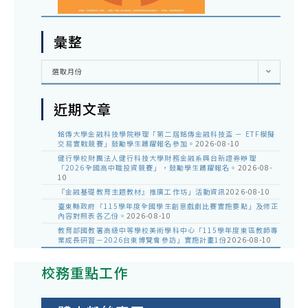
彙整
彙
選取月份
整
近期文章
銘傳大學金融科技學院辦理「第二屆銘傳金融科技盃 － ETF模擬
交易實戰競賽」鼓勵學生踴躍報名參加。
2026-08-10
健行學校財團法人健行科技大學財務金融系與台新證券辦理
「2026全國高中職投資競賽」，鼓勵學生踴躍報名。
2026-08-
10
『金融基礎教育主題教材』推廣工作坊」活動資訊
2026-08-10
臺東縣政府「115學年度全國學生創意戲劇比賽實施要點」及修正
內容對照表各乙份。
2026-08-10
教育部國教署高級中等學校美術學科中心「115學年度東區教師專
業成長研習－2026台東博覽會參訪」實施計畫1份
2026-08-10
校務重點工作