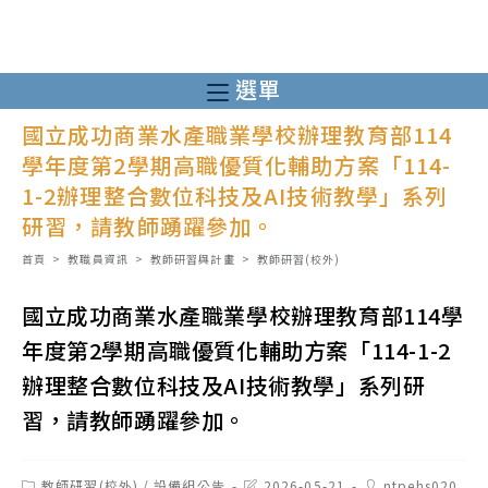
跳
轉
至
選單
主
國立成功商業水產職業學校辦理教育部114
要
學年度第2學期高職優質化輔助方案「114-
內
1-2辦理整合數位科技及AI技術教學」系列
容
研習，請教師踴躍參加。
首頁
>
教職員資訊
>
教師研習與計畫
>
教師研習(校外)
國立成功商業水產職業學校辦理教育部114學
年度第2學期高職優質化輔助方案「114-1-2
辦理整合數位科技及AI技術教學」系列研
習，請教師踴躍參加。
Post
Post
Post
教師研習(校外)
/
設備組公告
2026-05-21
ntpehs020