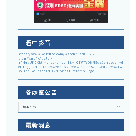
體中影音
https://www.youtube.com/watch?list=PLyj7F-
blDmYxiryAPAqLJLj-
hPMqaUKDK&time_continue=1&v=QFWTd08M8do&embeds_ref
erring_euri=https%3A%2F%2Fwww.ntpehs.ttct.edu.tw%2F&
source_ve_path=Mjg2NjY&feature=emb_logo
各處室公告
各
選取分類
處
室
公
告
最新消息