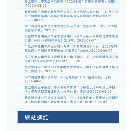
國立臺南大學理工學院辦理「2026全國AI專題創意競賽」海報1
份
2026-08-07
教育部國民及學前教育署委請國立臺灣師範大學辦理「114至115
年度健康促進學校輔導計畫師資專業成長研習」實施計畫1份
2026-08-07
國立高雄科技大學海事學院造船及海洋工程系辦理「2026學生船
模創客大賽」
2026-08-07
桃園市立陽明高級中等學校辦理115學年度第一學期數位前導學校
計畫「AR2VR跨域教學設計工作坊」
2026-08-07
內政部建築研究所主辦第十九屆「創意狂想巢向未來」2026年智
慧化居住空間創意競賽公告(含海報QRcode)1份
2026-08-07
國立東華大學辦理「適應運動共學行動站」第二階段與離島場研習
海報1份及各區簡章各1份
2026-08-06
歷史學科中心辦理114學年度歷史學科中心線上讀書會暑期成果分
享（如附件）
2026-08-06
國立高雄餐旅大學辦理「AI+智慧餐飲LOGO設計競賽」活動
2026-08-06
國立臺南女子高級中學人權教育資源中心辦理115學年度上學期
「人權及轉型正義課程入校推廣計畫」實施計畫
2026-08-06
普通型高級中等學校生物學科中心115學年度能力競賽培訓公開授
課「軟體動物解剖觀察與推理」實施計畫1份
2026-08-06
網站連結