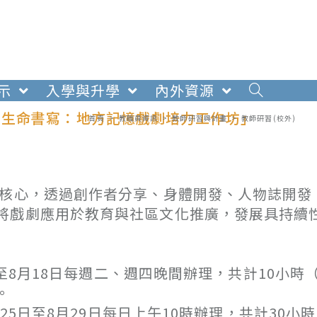
示
入學與升學
內外資源
與生命書寫：地方記憶戲劇培力工作坊」
首頁
>
教職員資訊
>
教師研習與計畫
>
教師研習(校外)
為核心，透過創作者分享、身體開發、人物誌開發
將戲劇應用於教育與社區文化推廣，發展具持續
至8月18日每週二、週四晚間辦理，共計10小時
。
5日至8月29日每日上午10時辦理，共計30小