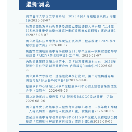
最新消息
國立臺南大學理工學院辦理「2026全國AI專題創意競賽」海報
1份
2026-08-07
教育部國民及學前教育署委請國立臺灣師範大學辦理「114至
115年度健康促進學校輔導計畫師資專業成長研習」實施計畫1
份
2026-08-07
國立高雄科技大學海事學院造船及海洋工程系辦理「2026學生
船模創客大賽」
2026-08-07
桃園市立陽明高級中等學校辦理115學年度第一學期數位前導學
校計畫「AR2VR跨域教學設計工作坊」
2026-08-07
內政部建築研究所主辦第十九屆「創意狂想巢向未來」2026年
智慧化居住空間創意競賽公告(含海報QRcode)1份
2026-08-
07
國立東華大學辦理「適應運動共學行動站」第二階段與離島場
研習海報1份及各區簡章各1份
2026-08-06
歷史學科中心辦理114學年度歷史學科中心線上讀書會暑期成果
分享（如附件）
2026-08-06
國立高雄餐旅大學辦理「AI+智慧餐飲LOGO設計競賽」活動
2026-08-06
國立臺南女子高級中學人權教育資源中心辦理115學年度上學期
「人權及轉型正義課程入校推廣計畫」實施計畫
2026-08-06
普通型高級中等學校生物學科中心115學年度能力競賽培訓公開
授課「軟體動物解剖觀察與推理」實施計畫1份
2026-08-06