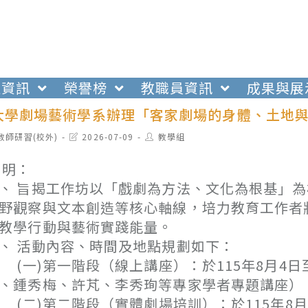
生資訊
榮譽榜
教職員資訊
成果與展
大學劇場藝術學系辦理「客家劇場的身體、土地
t
Post
Post
教師研習(校外)
2026-07-09
教學組
egory:
last
author:
modified:
 明：
、 旨揭工作坊以「戲劇為方法、文化為根基」
野觀察與文本創造等核心軸線，培力教育工作者
教學行動與藝術實踐能量。
、 活動內容、時間及地點規劃如下：
一)第一階段（線上講座）：於115年8月4日
、鍾秀梅、許芃、李秀珣等專家學者專題講座）
二)第二階段（實體劇場培訓）：於115年8月2