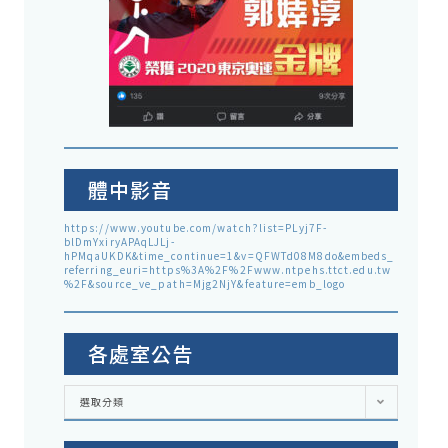
體中影音
https://www.youtube.com/watch?list=PLyj7F-
blDmYxiryAPAqLJLj-
hPMqaUKDK&time_continue=1&v=QFWTd08M8do&embeds_
referring_euri=https%3A%2F%2Fwww.ntpehs.ttct.edu.tw
%2F&source_ve_path=Mjg2NjY&feature=emb_logo
各處室公告
各
選取分類
處
室
公
告