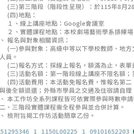
三)第三階段（階段性呈現）：於115年8月28
(四)地點：
、線上講座地點：Google會議室
２、實體課程地點：本校劇場藝術學系排練場
、 報名與對象相關資訊：
一)參與對象：高級中等以下學校教師、地方
人員。
二)報名方式：採線上報名，額滿為止，表單連結：https:
三)活動名額：第一階段線上講座不限名額；第
四)活動費用：本活動免報名費，惟報名第二、
與後全額退還；外縣市學員之交通及住宿請自理
、 本工作坊全系列課程皆可依實際參與時數申
二、三階段實體課程需全程參與並合併計算。
、 檢附旨揭工作坊活動簡章乙份。
151295346_1_1150L00225_1_09101652203