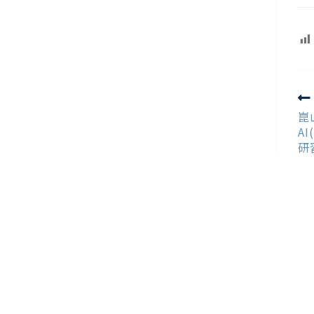
R
m
崑
ar
AI
研