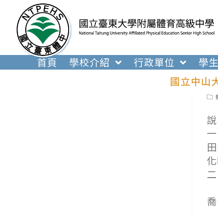
跳
轉
至
主
要
首頁
學校介紹
行政單位
學
內
國立中山
容
Pos
cat
說
一
田
化
二
(
喬
(