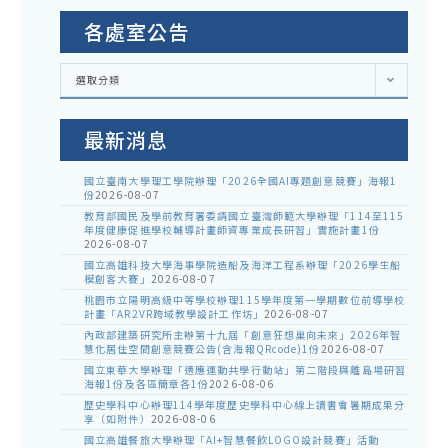
各處室公告
各
選取分類
處
室
公
告
最新消息
國立臺南大學理工學院辦理「2026全國AI專題創意競賽」海報1
份
2026-08-07
教育部國民及學前教育署委請國立臺灣師範大學辦理「114至115
年度健康促進學校輔導計畫師資專業成長研習」實施計畫1份
2026-08-07
國立高雄科技大學海事學院造船及海洋工程系辦理「2026學生船
模創客大賽」
2026-08-07
桃園市立陽明高級中等學校辦理115學年度第一學期數位前導學校
計畫「AR2VR跨域教學設計工作坊」
2026-08-07
內政部建築研究所主辦第十九屆「創意狂想巢向未來」2026年智
慧化居住空間創意競賽公告(含海報QRcode)1份
2026-08-07
國立東華大學辦理「適應運動共學行動站」第二階段與離島場研習
海報1份及各區簡章各1份
2026-08-06
歷史學科中心辦理114學年度歷史學科中心線上讀書會暑期成果分
享（如附件）
2026-08-06
國立高雄餐旅大學辦理「AI+智慧餐飲LOGO設計競賽」活動