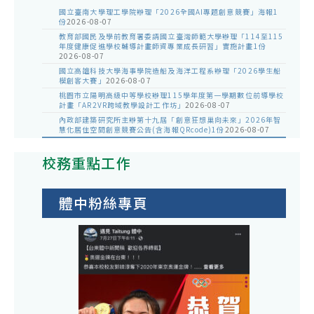
國立臺南大學理工學院辦理「2026全國AI專題創意競賽」海報1
份
2026-08-07
教育部國民及學前教育署委請國立臺灣師範大學辦理「114至115
年度健康促進學校輔導計畫師資專業成長研習」實施計畫1份
2026-08-07
國立高雄科技大學海事學院造船及海洋工程系辦理「2026學生船
模創客大賽」
2026-08-07
桃園市立陽明高級中等學校辦理115學年度第一學期數位前導學校
計畫「AR2VR跨域教學設計工作坊」
2026-08-07
內政部建築研究所主辦第十九屆「創意狂想巢向未來」2026年智
慧化居住空間創意競賽公告(含海報QRcode)1份
2026-08-07
校務重點工作
體中粉絲專頁