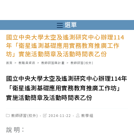
跳
轉
至
選單
主
國立中央大學太空及遙測研究中心辦理114
要
年「衛星遙測基礎應用實務教育推廣工作
內
坊」實施活動簡章及活動時間表乙份
容
首頁
>
教職員資訊
>
教師研習與計畫
>
教師研習(校外)
國立中央大學太空及遙測研究中心辦理114年
「衛星遙測基礎應用實務教育推廣工作坊」
實施活動簡章及活動時間表乙份
Post
Post
Post
教師研習(校外)
2024-11-22
教學組
category:
last
author:
modified:
說 明：