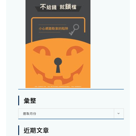
彙整
彙
選取月份
整
近期文章