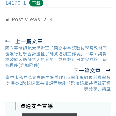
14170-1
下載
Post Views:
214
上一篇文章
Read
more
國立臺灣師範大學辦理「國高中客語數位學習教材開
articles
發及行動學習計畫種子師資培訓工作坊」一案，請貴
校鼓勵客語師資人員參加，並於截止日前完成線上報
名程序(詳如附件)
下一篇文章
臺中市私立弘文高級中學辦理113學年度數位前導學校
計畫α-2跨校遠距共授課程增能「跨校遠距共備社群經
驗分享」講座
資通安全宣導